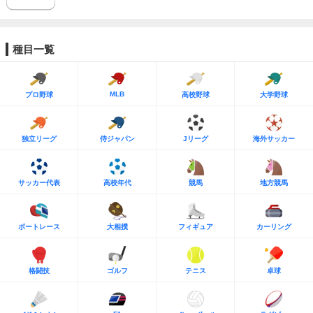
種目一覧
MLB
プロ野球
高校野球
大学野球
独立リーグ
侍ジャパン
Jリーグ
海外サッカー
サッカー代表
高校年代
競馬
地方競馬
ボートレース
大相撲
フィギュア
カーリング
格闘技
ゴルフ
テニス
卓球