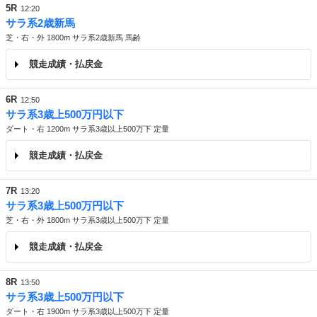
5R
12:20
サラ系2歳新馬
芝・右・外 1800m サラ系2歳新馬 馬齢
競走成績・払戻金
6R
12:50
サラ系3歳上500万円以下
ダート・右 1200m サラ系3歳以上500万下 定量
競走成績・払戻金
7R
13:20
サラ系3歳上500万円以下
芝・右・外 1800m サラ系3歳以上500万下 定量
競走成績・払戻金
8R
13:50
サラ系3歳上500万円以下
ダート・右 1900m サラ系3歳以上500万下 定量