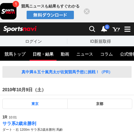
競馬ニュースも結果もすぐわかる
閉じる
スポーツナビ
検索
通知
i
ログイン
ID新規取得
競馬トップ
日程・結果
動画
ニュース
コラム
公式情
真中満＆五十嵐亮太が佐賀競馬予想に挑戦！（PR）
2010年10月9日（土）
東京
京都
1R
10:01
サラ系2歳未勝利
ダート・右 1200m サラ系2歳未勝利 馬齢