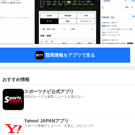
競馬情報をアプリで見る
おすすめ情報
スポーツナビ公式アプリ
注目のレースも最新ニュースも逃さない
Yahoo! JAPANアプリ
スポーツ情報やニュース、天気もこれひとつで