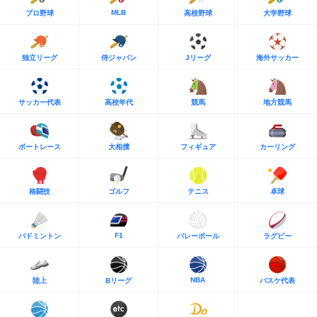
MLB
プロ野球
高校野球
大学野球
独立リーグ
侍ジャパン
Jリーグ
海外サッカー
サッカー代表
高校年代
競馬
地方競馬
ボートレース
大相撲
フィギュア
カーリング
格闘技
ゴルフ
テニス
卓球
F1
バドミントン
バレーボール
ラグビー
NBA
陸上
Bリーグ
バスケ代表