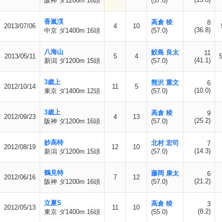
阪神 ダ1200m 16頭
(57.0)
香嵐渓
高倉 稜
8
2013/07/06
4
10
(36.8)
中京 ダ1400m 16頭
(57.0)
八海山
鮫島 良太
11
2013/05/11
5
4
(41.1)
新潟 ダ1200m 15頭
(57.0)
3歳上
熊沢 重文
6
2012/10/14
11
5
(10.0)
東京 ダ1400m 12頭
(57.0)
3歳上
高倉 稜
9
2012/09/23
4
13
(25.2)
阪神 ダ1200m 16頭
(57.0)
妙高特
北村 宏司
7
2012/08/19
12
10
(14.3)
新潟 ダ1200m 15頭
(57.0)
鶴見特
藤岡 康太
6
2012/06/16
7
12
(21.2)
阪神 ダ1200m 16頭
(57.0)
立夏S
高倉 稜
3
2012/05/13
11
10
(8.2)
東京 ダ1400m 16頭
(55.0)