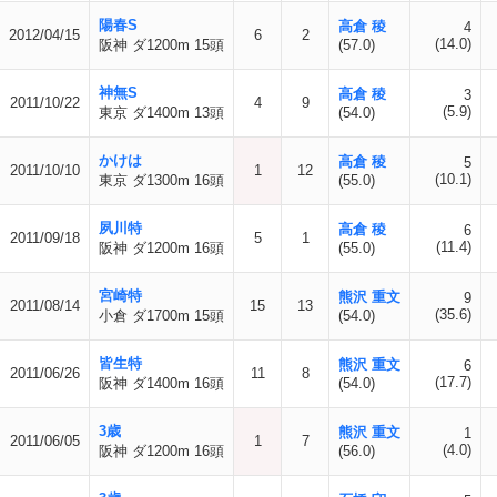
陽春S
高倉 稜
4
2012/04/15
6
2
(14.0)
阪神 ダ1200m 15頭
(57.0)
神無S
高倉 稜
3
2011/10/22
4
9
(5.9)
東京 ダ1400m 13頭
(54.0)
かけは
高倉 稜
5
2011/10/10
1
12
(10.1)
東京 ダ1300m 16頭
(55.0)
夙川特
高倉 稜
6
2011/09/18
5
1
(11.4)
阪神 ダ1200m 16頭
(55.0)
宮崎特
熊沢 重文
9
2011/08/14
15
13
(35.6)
小倉 ダ1700m 15頭
(54.0)
皆生特
熊沢 重文
6
2011/06/26
11
8
(17.7)
阪神 ダ1400m 16頭
(54.0)
3歳
熊沢 重文
1
2011/06/05
1
7
(4.0)
阪神 ダ1200m 16頭
(56.0)