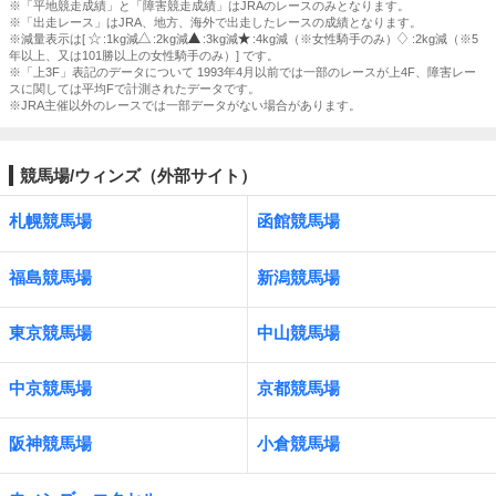
※「平地競走成績」と「障害競走成績」はJRAのレースのみとなります。
※「出走レース」はJRA、地方、海外で出走したレースの成績となります。
※減量表示は[
:1kg減
:2kg減
:3kg減
:4kg減（※女性騎手のみ）
:2kg減（※5
年以上、又は101勝以上の女性騎手のみ）] です。
※「上3F」表記のデータについて 1993年4月以前では一部のレースが上4F、障害レー
スに関しては平均Fで計測されたデータです。
※JRA主催以外のレースでは一部データがない場合があります。
競馬場/ウィンズ（外部サイト）
札幌競馬場
函館競馬場
福島競馬場
新潟競馬場
東京競馬場
中山競馬場
中京競馬場
京都競馬場
阪神競馬場
小倉競馬場