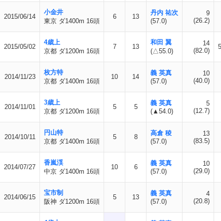
小金井
丹内 祐次
9
2015/06/14
6
13
(26.2)
東京 ダ1400m 16頭
(57.0)
4歳上
和田 翼
14
2015/05/02
7
13
(82.0)
京都 ダ1200m 16頭
(△55.0)
枚方特
義 英真
10
2014/11/23
10
14
(40.0)
京都 ダ1400m 16頭
(57.0)
3歳上
義 英真
5
2014/11/01
5
5
(12.7)
京都 ダ1200m 16頭
(▲54.0)
円山特
高倉 稜
13
2014/10/11
5
8
(83.5)
京都 ダ1400m 16頭
(57.0)
香嵐渓
義 英真
10
2014/07/27
10
6
(29.0)
中京 ダ1400m 16頭
(57.0)
宝市制
義 英真
4
2014/06/15
5
13
(20.8)
阪神 ダ1200m 16頭
(57.0)