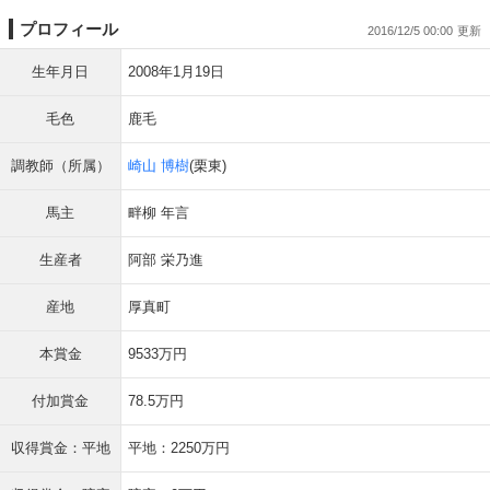
プロフィール
2016/12/5 00:00
生年月日
2008年1月19日
毛色
鹿毛
調教師（所属）
崎山 博樹
(栗東)
馬主
畔柳 年言
生産者
阿部 栄乃進
産地
厚真町
本賞金
9533万円
付加賞金
78.5万円
収得賞金：平地
平地：2250万円