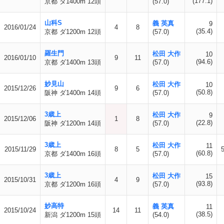
(177.1)
京都 ダ1400m 12頭
(57.0)
山科S
義 英真
9
2016/01/24
4
8
(35.4)
京都 ダ1200m 12頭
(57.0)
羅生門
松田 大作
10
2016/01/10
9
11
(94.6)
京都 ダ1400m 13頭
(57.0)
妙見山
松田 大作
10
2015/12/26
9
6
(50.8)
阪神 ダ1400m 14頭
(57.0)
3歳上
松田 大作
9
2015/12/06
1
8
(22.8)
阪神 ダ1200m 14頭
(57.0)
3歳上
松田 大作
11
2015/11/29
8
5
(60.8)
京都 ダ1400m 16頭
(57.0)
3歳上
松田 大作
15
2015/10/31
4
9
(93.8)
京都 ダ1200m 16頭
(57.0)
妙高特
義 英真
11
2015/10/24
14
11
(38.5)
新潟 ダ1200m 15頭
(54.0)