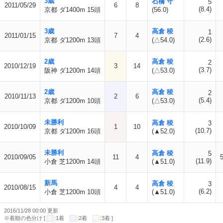
3歳
石橋 守
5
2011/05/29
6
8
(8.4)
京都 ダ1400m 15頭
(56.0)
3歳
高倉 稜
1
2011/01/15
7
4
(2.6)
京都 ダ1200m 13頭
(△54.0)
2歳
高倉 稜
2
2010/12/19
3
14
(3.7)
阪神 ダ1200m 14頭
(△53.0)
2歳
高倉 稜
2
2010/11/13
2
6
(5.4)
京都 ダ1200m 10頭
(△53.0)
未勝利
高倉 稜
3
2010/10/09
1
10
(10.7)
京都 ダ1200m 16頭
(▲52.0)
未勝利
高倉 稜
5
2010/09/05
11
4
(11.9)
小倉 芝1200m 14頭
(▲51.0)
新馬
高倉 稜
3
2010/08/15
4
4
(6.2)
小倉 芝1200m 10頭
(▲51.0)
2016/11/28 00:00 更新
※着順の色分け [
:1着
:2着
:3着 ]