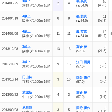
4歳上
義 英真
10
2014/05/25
2
4
(45.3)
京都 ダ1400m 16頭
(▲54.0)
4歳上
義 英真
11
2014/04/19
8
8
(52.1)
阪神 ダ1400m 16頭
(▲54.0)
4歳上
義 英真
12
2014/03/09
11
11
(64.4)
阪神 ダ1400m 16頭
(▲54.0)
3歳上
高倉 稜
8
2013/12/08
13
16
(21.3)
阪神 ダ1400m 16頭
(57.0)
3歳上
江田 照男
3
2013/11/09
9
15
(5.3)
東京 ダ1300m 16頭
(57.0)
円山特
国分 優作
3
2013/10/14
3
16
(6.6)
京都 ダ1200m 16頭
(57.0)
茨城新
高倉 稜
2
2013/09/22
4
3
(5.6)
中山 ダ1200m 13頭
(57.0)
夙川特
国分 優作
6
2013/09/08
3
5
(13.8)