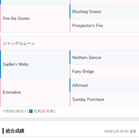
Blushing Groom
Fire the Groom
Prospector’s Fire
ジャングルムーン
Northern Dancer
Sadler’s Wells
Fairy Bridge
Affirmed
Emmaline
Sunday Purchase
※性別の色分け [
:牡馬
:牝馬 ]
総合成績
2016/12/5 00:00