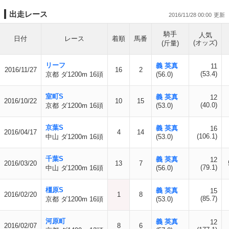
出走レース
2016/11/28 00:00
騎手
人気
日付
レース
着順
馬番
(オッズ)
(斤量)
リーフ
義 英真
11
2016/11/27
16
2
(53.4)
京都 ダ1200m 16頭
(56.0)
室町S
義 英真
12
2016/10/22
10
15
(40.0)
京都 ダ1200m 16頭
(53.0)
京葉S
義 英真
16
2016/04/17
4
14
(106.1)
中山 ダ1200m 16頭
(53.0)
千葉S
義 英真
12
2016/03/20
13
7
(79.1)
中山 ダ1200m 16頭
(56.0)
橿原S
義 英真
15
2016/02/20
1
8
(85.7)
京都 ダ1200m 16頭
(53.0)
河原町
義 英真
12
2016/02/07
8
6