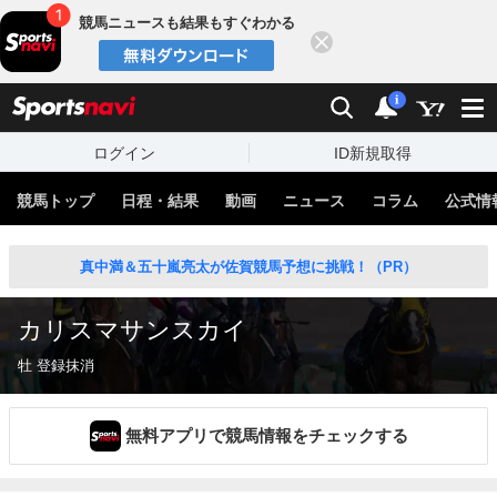
競馬ニュースも結果もすぐわかる
閉じる
スポーツナビ
検索
通知
i
ログイン
ID新規取得
競馬トップ
日程・結果
動画
ニュース
コラム
公式情
真中満＆五十嵐亮太が佐賀競馬予想に挑戦！（PR）
カリスマサンスカイ
牡 登録抹消
無料アプリで競馬情報をチェックする