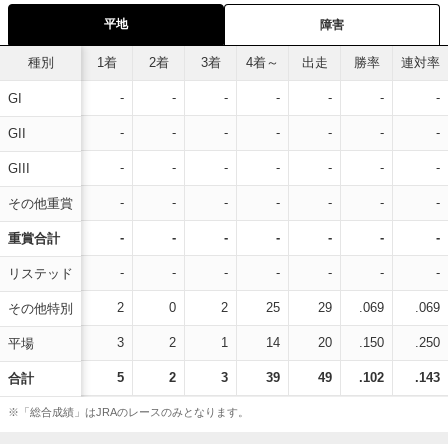
平地
障害
種別
1着
2着
3着
4着～
出走
勝率
連対率
-
-
-
-
-
-
-
GI
-
-
-
-
-
-
-
GII
-
-
-
-
-
-
-
GIII
-
-
-
-
-
-
-
その他重賞
-
-
-
-
-
-
-
重賞合計
-
-
-
-
-
-
-
リステッド
2
0
2
25
29
.069
.069
その他特別
3
2
1
14
20
.150
.250
平場
5
2
3
39
49
.102
.143
合計
※「総合成績」はJRAのレースのみとなります。