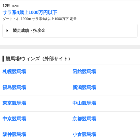
12R
16:01
サラ系4歳上1000万円以下
ダート・右 1200m サラ系4歳以上1000万下 定量
競走成績・払戻金
競馬場/ウィンズ（外部サイト）
札幌競馬場
函館競馬場
福島競馬場
新潟競馬場
東京競馬場
中山競馬場
中京競馬場
京都競馬場
阪神競馬場
小倉競馬場