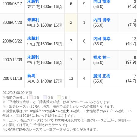
未勝利
内田 博幸
3
2008/05/17
6
9
(4.6)
東京 芝1800m 16頭
(56.0)
未勝利
内田 博幸
3
2008/04/20
3
1
(7.0)
中山 芝1600m 16頭
(56.0)
未勝利
内田 博幸
12
2008/03/22
7
8
(48.7)
中山 芝1600m 16頭
(56.0)
未勝利
福永 祐一
9
2007/12/09
7
5
(97.9)
中山 芝1600m 16頭
(55.0)
新馬
勝浦 正樹
7
2007/11/18
13
4
(14.7)
東京 芝1400m 17頭
(55.0)
2012/9/3 00:00 更新
※着順の色分け [
:1着
:2着
:3着 ]
※「平地競走成績」と「障害競走成績」はJRAのレースのみとなります。
※「出走レース」はJRA、地方、海外で出走したレースの成績となります。
※減量表示は[
:1kg減
:2kg減
:3kg減
:4kg減（※女性騎手のみ）
:2kg減（※5
年以上、又は101勝以上の女性騎手のみ）] です。
※「上3F」表記のデータについて 1993年4月以前では一部のレースが上4F、障害レー
スに関しては平均Fで計測されたデータです。
※JRA主催以外のレースでは一部データがない場合があります。