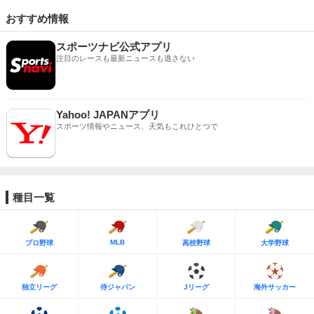
おすすめ情報
スポーツナビ公式アプリ
注目のレースも最新ニュースも逃さない
Yahoo! JAPANアプリ
スポーツ情報やニュース、天気もこれひとつで
種目一覧
MLB
プロ野球
高校野球
大学野球
独立リーグ
侍ジャパン
Jリーグ
海外サッカー