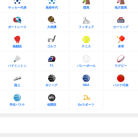
サッカー代表
高校年代
競馬
地方競馬
ボートレース
大相撲
フィギュア
カーリング
格闘技
ゴルフ
テニス
卓球
F1
バドミントン
バレーボール
ラグビー
NBA
陸上
Bリーグ
バスケ代表
学生バスケ
他競技
Doスポーツ