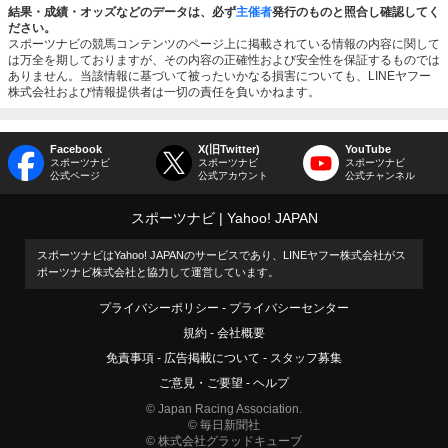
結果・成績・オッズなどのデータは、必ず
主催者
発行のものと照合し確認してく
ださい。
スポーツナビの競馬コンテンツのページ上に掲載されている情報の内容に関して
は万全を期しておりますが、その内容の正確性および安全性を保証するものでは
ありません。当該情報に基づいて被ったいかなる損害についても、LINEヤフー
株式会社および情報提供者は一切の責任を負いかねます。
Facebook
X(旧Twitter)
YouTube
スポーツナビ
スポーツナビ
スポーツナビ
公式ページ
公式アカウント
公式チャンネル
スポーツナビ
Yahoo! JAPAN
スポーツナビはYahoo! JAPANのサービスであり、LINEヤフー株式会社がス
ポーツナビ株式会社と協力して運営しています。
プライバシーポリシー
プライバシーセンター
規約
会社概要
免責事項
広告掲載について
スタッフ募集
ご意見・ご要望
ヘルプ
© Japan Racing Association.
© 毎日新聞社
© 株式会社グラッドキューブ