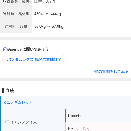
収得賞金：障害
障害：0万円
連対時：馬体重
430kg 〜 444kg
連対時：斤量
56.0kg 〜 57.0kg
Agent i に聞いてみよう
バンダムレクス 馬名の意味は？
他の質問をしてみる
血統
タニノギムレット
Roberto
ブライアンズタイム
Kelley’s Day