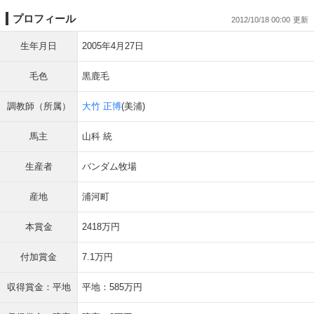
プロフィール
2012/10/18 00:00
生年月日
2005年4月27日
毛色
黒鹿毛
調教師（所属）
大竹 正博
(美浦)
馬主
山科 統
生産者
バンダム牧場
産地
浦河町
本賞金
2418万円
付加賞金
7.1万円
収得賞金：平地
平地：585万円