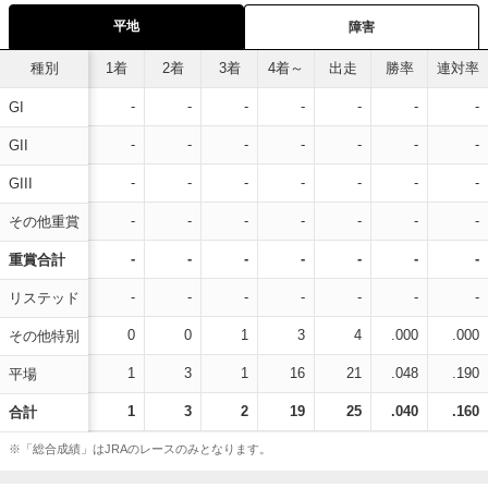
平地
障害
種別
1着
2着
3着
4着～
出走
勝率
連対率
-
-
-
-
-
-
-
GI
-
-
-
-
-
-
-
GII
-
-
-
-
-
-
-
GIII
-
-
-
-
-
-
-
その他重賞
-
-
-
-
-
-
-
重賞合計
-
-
-
-
-
-
-
リステッド
0
0
1
3
4
.000
.000
その他特別
1
3
1
16
21
.048
.190
平場
1
3
2
19
25
.040
.160
合計
※「総合成績」はJRAのレースのみとなります。