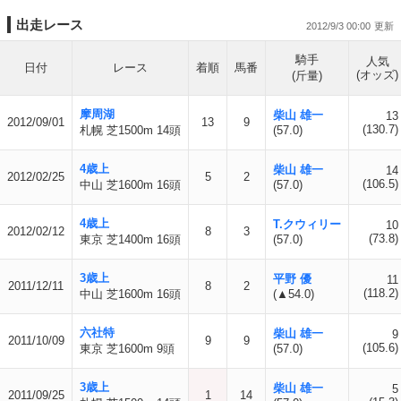
出走レース
2012/9/3 00:00
騎手
人気
日付
レース
着順
馬番
(オッズ)
(斤量)
摩周湖
柴山 雄一
13
2012/09/01
13
9
(130.7)
札幌 芝1500m 14頭
(57.0)
4歳上
柴山 雄一
14
2012/02/25
5
2
(106.5)
中山 芝1600m 16頭
(57.0)
4歳上
T.クウィリー
10
2012/02/12
8
3
(73.8)
東京 芝1400m 16頭
(57.0)
3歳上
平野 優
11
2011/12/11
8
2
(118.2)
中山 芝1600m 16頭
(▲54.0)
六社特
柴山 雄一
9
2011/10/09
9
9
(105.6)
東京 芝1600m 9頭
(57.0)
3歳上
柴山 雄一
5
2011/09/25
1
14