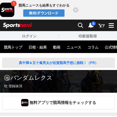
競馬ニュースも結果もすぐわかる
閉じる
スポーツナビ
検索
通知
i
ログイン
ID新規取得
競馬トップ
日程・結果
動画
ニュース
コラム
公式情
真中満＆五十嵐亮太が佐賀競馬予想に挑戦！（PR）
バンダムレクス
牡 登録抹消
無料アプリで競馬情報をチェックする