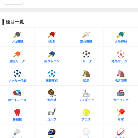
種目一覧
MLB
プロ野球
高校野球
大学野球
独立リーグ
侍ジャパン
Jリーグ
海外サッカー
サッカー代表
高校年代
競馬
地方競馬
ボートレース
大相撲
フィギュア
カーリング
格闘技
ゴルフ
テニス
卓球