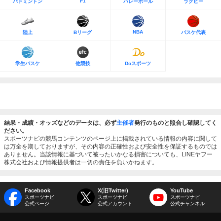
F1
バドミントン
バレーボール
ラグビー
NBA
陸上
Bリーグ
バスケ代表
学生バスケ
他競技
Doスポーツ
結果・成績・オッズなどのデータは、必ず
主催者
発行のものと照合し確認してく
ださい。
スポーツナビの競馬コンテンツのページ上に掲載されている情報の内容に関して
は万全を期しておりますが、その内容の正確性および安全性を保証するものでは
ありません。当該情報に基づいて被ったいかなる損害についても、LINEヤフー
株式会社および情報提供者は一切の責任を負いかねます。
Facebook
X(旧Twitter)
YouTube
スポーツナビ
スポーツナビ
スポーツナビ
公式ページ
公式アカウント
公式チャンネル