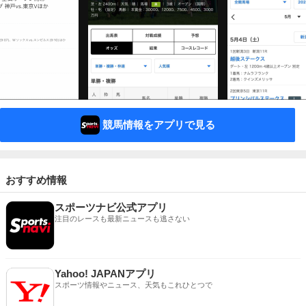
競馬情報をアプリで見る
おすすめ情報
スポーツナビ公式アプリ
注目のレースも最新ニュースも逃さない
Yahoo! JAPANアプリ
スポーツ情報やニュース、天気もこれひとつで