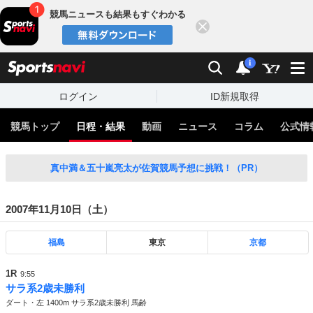
競馬ニュースも結果もすぐわかる
閉じる
スポーツナビ
検索
通知
i
ログイン
ID新規取得
競馬トップ
日程・結果
動画
ニュース
コラム
公式情
真中満＆五十嵐亮太が佐賀競馬予想に挑戦！（PR）
2007年11月10日（土）
福島
東京
京都
1R
9:55
サラ系2歳未勝利
ダート・左 1400m サラ系2歳未勝利 馬齢