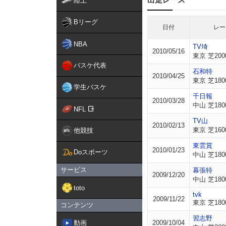
陸上
Bリーグ
日付
レー
NBA
TV埼
2010/05/16
東京 芝200
バスケ代表
石和特
2010/04/25
東京 芝180
学生バスケ
千日報
2010/03/28
中山 芝180
NFL
TV山
2010/02/13
東京 芝160
他競技
東雲賞
2010/01/23
Doスポーツ
中山 芝180
サービス
幕張特
2009/12/20
中山 芝180
toto
tvk
2009/11/22
東京 芝180
コンテンツ
習志野
動画
2009/10/04