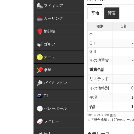
フィギュア
平地
障害
カーリング
種別
1着
格闘技
GI
-
GII
-
ゴルフ
GIII
-
テニス
その他重賞
-
重賞合計
-
卓球
リステッド
-
バドミントン
その他特別
0
F1
平場
1
合計
1
バレーボール
2010/6/3 00:00 更新
※「総合成績」はJRAのレー
ラグビー
出走レース