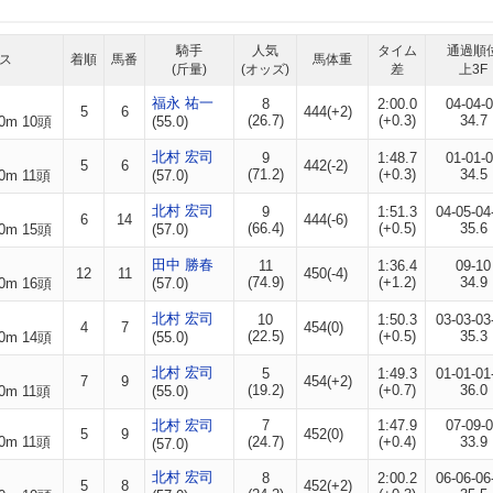
騎手
人気
タイム
通過順
ス
着順
馬番
馬体重
(斤量)
(オッズ)
差
上3F
福永 祐一
8
2:00.0
04-04-
5
6
444(+2)
(26.7)
(+0.3)
34.7
0m 10頭
(55.0)
北村 宏司
9
1:48.7
01-01-
5
6
442(-2)
(71.2)
(+0.3)
34.5
0m 11頭
(57.0)
北村 宏司
9
1:51.3
04-05-04
6
14
444(-6)
(66.4)
(+0.5)
35.6
0m 15頭
(57.0)
田中 勝春
11
1:36.4
09-10
12
11
450(-4)
(74.9)
(+1.2)
34.9
0m 16頭
(57.0)
北村 宏司
10
1:50.3
03-03-03
4
7
454(0)
(22.5)
(+0.5)
35.3
0m 14頭
(55.0)
北村 宏司
5
1:49.3
01-01-01
7
9
454(+2)
(19.2)
(+0.7)
36.0
0m 11頭
(55.0)
北村 宏司
7
1:47.9
07-09-
5
9
452(0)
0m 11頭
(24.7)
(+0.4)
33.9
(57.0)
北村 宏司
8
2:00.2
06-06-06
5
8
452(+2)