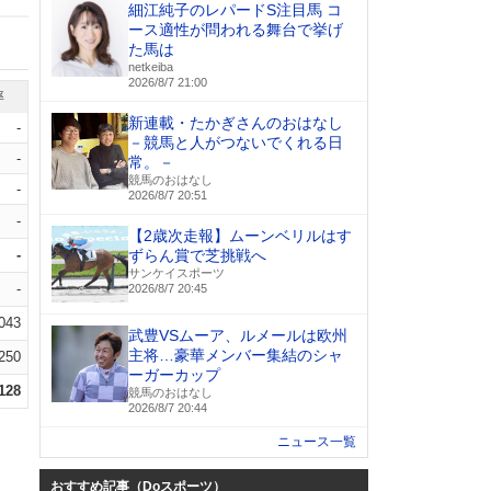
細江純子のレパードS注目馬 コ
ース適性が問われる舞台で挙げ
た馬は
netkeiba
2026/8/7 21:00
率
新連載・たかぎさんのおはなし
-
－競馬と人がつないでくれる日
-
常。－
競馬のおはなし
-
2026/8/7 20:51
-
【2歳次走報】ムーンベリルはす
-
ずらん賞で芝挑戦へ
サンケイスポーツ
-
2026/8/7 20:45
.043
武豊VSムーア、ルメールは欧州
主将…豪華メンバー集結のシャ
.250
ーガーカップ
.128
競馬のおはなし
2026/8/7 20:44
ニュース一覧
おすすめ記事（Doスポーツ）