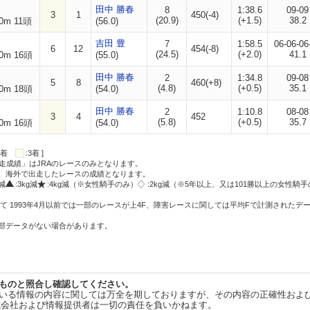
田中 勝春
8
1:38.6
09-09
3
1
450(-4)
(20.9)
(+1.5)
38.2
0m 11頭
(56.0)
吉田 豊
7
1:58.5
06-06-06
6
12
454(-8)
(24.5)
(+2.0)
41.1
0m 16頭
(55.0)
田中 勝春
2
1:34.8
09-08
5
8
460(+8)
(4.8)
(+0.5)
35.1
0m 18頭
(54.0)
田中 勝春
2
1:10.8
08-08
3
4
452
(5.8)
(+0.5)
35.7
0m 16頭
(54.0)
:2着
:3着 ]
走成績」はJRAのレースのみとなります。
方、海外で出走したレースの成績となります。
g減
:3kg減
:4kg減（※女性騎手のみ）
:2kg減（※5年以上、又は101勝以上の女性騎手
て 1993年4月以前では一部のレースが上4F、障害レースに関しては平均Fで計測されたデ
一部データがない場合があります。
ものと照合し確認してください。
いる情報の内容に関しては万全を期しておりますが、その内容の正確性およ
式会社および情報提供者は一切の責任を負いかねます。