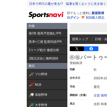
日本で45℃の夏が来る!? 猛暑を賢くおトクに生き抜く
IDでもっと便利に
新規取得
ログイン
初回購入限定
特集
燕OB 競馬予想挑む/PR
競馬トップ
日程・
髙津×三浦 監督対談/PR
Jリーグ戦力 徹底分析
パートゥ
J国立試合に無料招待
登録抹消
種目
性齢
牡
プロ野球
生年月日
2002年1
MLB
毛色
鹿毛
高校野球
調教師（所属）
古賀 慎明
馬主
吉田 和美
大学野球