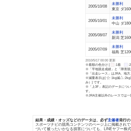
未勝利
2005/10/08
東京 ダ160
未勝利
2005/10/01
中山 ダ180
未勝利
2005/08/07
新潟 芝160
未勝利
2005/07/09
福島 芝120
2010/5/17 00:00 更新
※着順の色分け [
:1着
※「平地競走成績」と「障害競
※「出走レース」はJRA、地
※減量表示は[
:1kg減
:2k
み）] です。
※「上3F」表記のデータについ
す。
※JRA主催以外のレースでは
結果・成績・オッズなどのデータは、必ず
主催者
発行の
スポーツナビの競馬コンテンツのページ上に掲載されて
づいて被ったいかなる損害についても、LINEヤフー株