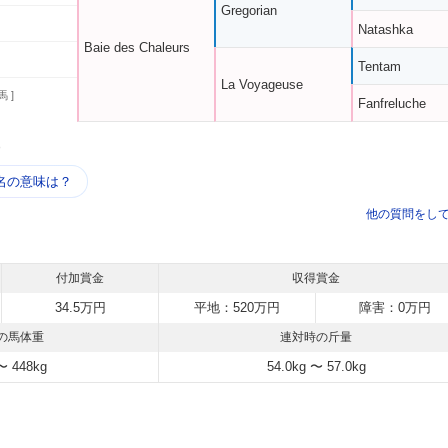
Gregorian
Natashka
Baie des Chaleurs
Tentam
La Voyageuse
馬 ]
Fanfreluche
う
名の意味は？
他の質問をし
付加賞金
収得賞金
34.5万円
平地：520万円
障害：0万円
の馬体重
連対時の斤量
〜 448kg
54.0kg 〜 57.0kg