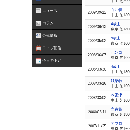
中山 芝200
白井特
ニュース
2009/09/12
中山 芝180
コラム
4歳上
2009/06/13
東京 芝140
公式情報
4歳上
2009/05/02
東京 ダ160
ライブ配信
ホンコ
2008/06/07
東京 芝160
今日の予定
4歳上
2008/03/30
中山 芝180
浅草特
2008/03/16
中山 芝160
木更津
2008/03/02
中山 芝160
立春賞
2008/02/11
東京 芝180
アプロ
2007/11/25
東京 芝160