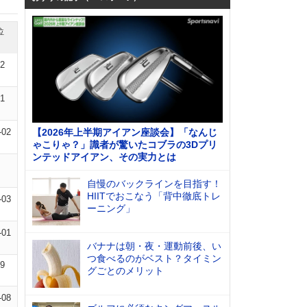
位
02
01
-02
【2026年上半期アイアン座談会】「なんじ
ゃこりゃ？」識者が驚いたコブラの3Dプリ
ンテッドアイアン、その実力とは
自慢のバックラインを目指す！
HIITでおこなう「背中徹底トレ
-03
ーニング」
-01
バナナは朝・夜・運動前後、い
つ食べるのがベスト？タイミン
09
グごとのメリット
-08