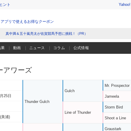
ヒント
Yahoo
、アプリで使えるお得なクーポン
真中満＆五十嵐亮太が佐賀競馬予想に挑戦！（PR）
結果
動画
ニュース
コラム
公式情報
ーアワーズ
Mr. Prospector
Gulch
0月25日
Jameela
Thunder Gulch
Storm Bird
Line of Thunder
(美浦)
Shoot a Line
Graustark