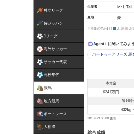
生産者
Mr L Tall
独立リーグ
産地
豪
侍ジャパン
※性別の色分け [
:牡馬
:牝
Jリーグ
Agent i に聞いてみよ
海外サッカー
パートゥーアワーズ 馬
サッカー代表
高校年代
本賞金
競馬
6241万円
地方競馬
連対時
432kg 
ボートレース
2010/6/3 00:00
大相撲
総合成績