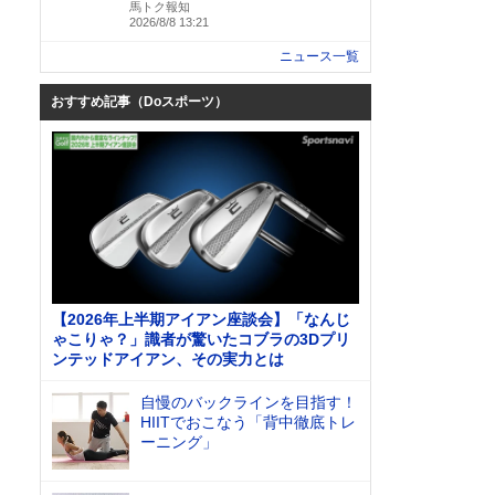
馬トク報知
2026/8/8 13:21
ニュース一覧
おすすめ記事（Doスポーツ）
【2026年上半期アイアン座談会】「なんじ
ゃこりゃ？」識者が驚いたコブラの3Dプリ
ンテッドアイアン、その実力とは
自慢のバックラインを目指す！
HIITでおこなう「背中徹底トレ
ーニング」