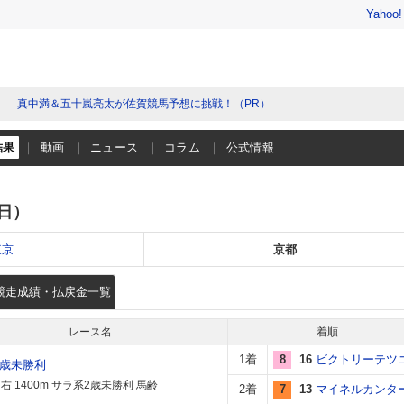
Yahoo
真中満＆五十嵐亮太が佐賀競馬予想に挑戦！（PR）
結果
動画
ニュース
コラム
公式情報
（日）
東京
京都
競走成績・払戻金一覧
レース名
着順
1着
8
16
ビクトリーテツ
2歳未勝利
右 1400m サラ系2歳未勝利 馬齢
2着
7
13
マイネルカンタ