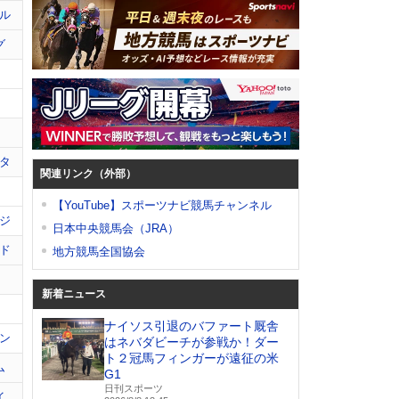
ル
グ
タ
関連リンク（外部）
【YouTube】スポーツナビ競馬チャンネル
ジ
日本中央競馬会（JRA）
ド
地方競馬全国協会
新着ニュース
ナイソス引退のバファート厩舎
ン
はネバダビーチが参戦か！ダー
ト２冠馬フィンガーが遠征の米
ム
G1
日刊スポーツ
イ