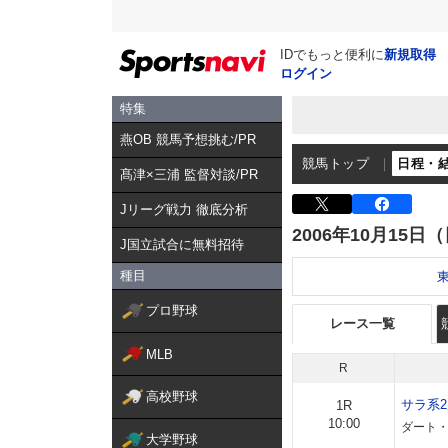
IDでもっと便利に
新規取得
ログイン
特集
燕OB 競馬予想挑む/PR
競馬トップ
日程・
髙津×三浦 監督対談/PR
Jリーグ戦力 徹底分析
2006年10月15日
J国立試合に無料招待
種目
プロ野球
レース一覧
MLB
R
高校野球
サラ系
1R
10:00
ダート・
大学野球