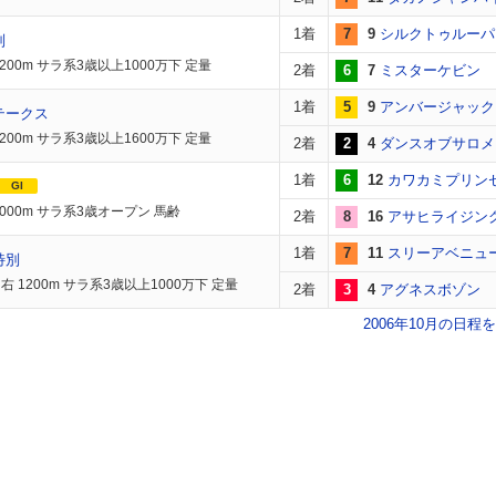
1着
7
9
シルクトゥルーパ
別
200m サラ系3歳以上1000万下 定量
2着
6
7
ミスターケビン
1着
5
9
アンバージャック
テークス
200m サラ系3歳以上1600万下 定量
2着
2
4
ダンスオブサロメ
1着
6
12
カワカミプリン
GI
2000m サラ系3歳オープン 馬齢
2着
8
16
アサヒライジン
1着
7
11
スリーアベニュ
特別
 1200m サラ系3歳以上1000万下 定量
2着
3
4
アグネスボゾン
2006年10月の日程