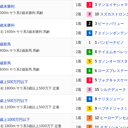
1着
3
3
テンエイヤシャマ
2歳未勝利
2000m サラ系2歳未勝利 馬齢
2着
8
10
スズカストロン
1着
2
3
ビートバリュー
3歳未勝利
右 1400m サラ系3歳未勝利 馬齢
2着
4
7
エイシンボンテン
1着
1
1
バンビーナピノ
2歳新馬
400m サラ系2歳新馬 馬齢
2着
6
8
テイエムオペレッ
1着
5
5
ダノンオーガスタ
2歳新馬
600m サラ系2歳新馬 馬齢
2着
6
6
ローズプレステー
1着
3
5
フォグキャスケー
歳上500万円以下
右 1800m サラ系3歳以上500万下 定量
2着
8
15
シルクデューク
1着
4
8
ナリタジューン
歳上500万円以下
右 1200m サラ系3歳以上500万下 定量
2着
5
9
ペプチドジャスミ
1着
7
12
ヒーローアンセ
歳上1000万円以下
 1800m サラ系3歳以上1000万下 定量
2着
7
11
タガノシャンハ