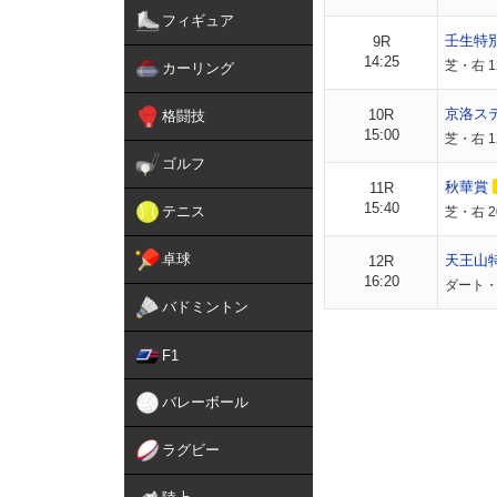
フィギュア
壬生特
9R
14:25
芝・右 1
カーリング
京洛ス
10R
格闘技
15:00
芝・右 1
ゴルフ
秋華賞
11R
15:40
テニス
芝・右 
卓球
天王山
12R
16:20
ダート・右
バドミントン
F1
バレーボール
ラグビー