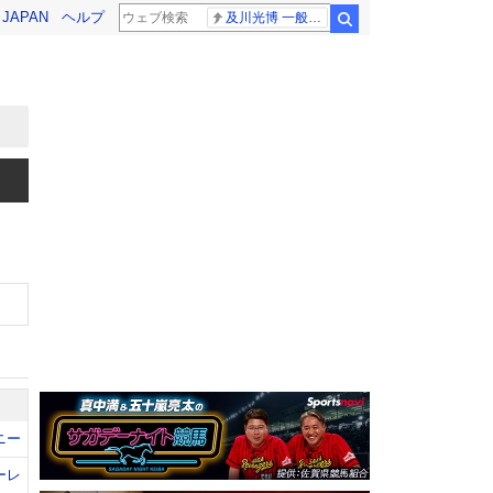
! JAPAN
ヘルプ
及川光博 一般女性
検索
ニー
ーレ