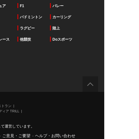
ュア
F1
バレー
バドミントン
カーリング
ラグビー
陸上
レース
他競技
Doスポーツ
ストラン
ィア TRILL
力して運営しています。
-
ご意見・ご要望
-
ヘルプ・お問い合わせ