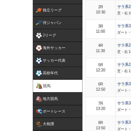
サラ系
2R
独立リーグ
10:30
芝・右 
侍ジャパン
サラ系
3R
11:00
ダート・
Jリーグ
サラ系
4R
海外サッカー
11:30
芝・右 1
サッカー代表
サラ系
5R
12:20
芝・右 1
高校年代
サラ系3
6R
競馬
12:50
ダート・
地方競馬
サラ系3
7R
13:20
ダート・
ボートレース
サラ系3
8R
大相撲
13:50
ダート・右