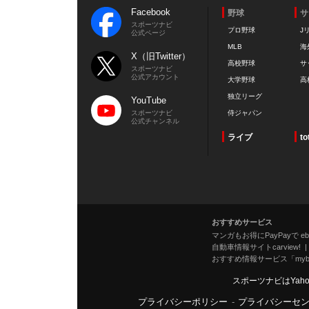
Facebook
野球
サ
スポーツナビ
プロ野球
J
公式ページ
MLB
海
X（旧Twitter）
高校野球
サ
スポーツナビ
公式アカウント
大学野球
高
独立リーグ
YouTube
スポーツナビ
侍ジャパン
公式チャンネル
ライブ
to
おすすめサービス
マンガもお得にPayPayで eboo
自動車情報サイトcarview!
おすすめ情報サービス「mybe
スポーツナビはYah
プライバシーポリシー
-
プライバシーセ