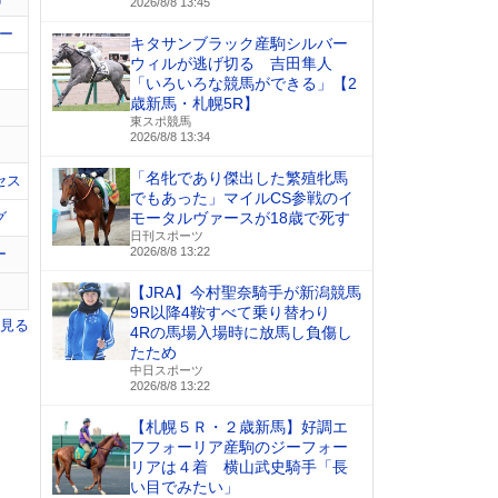
2026/8/8 13:45
ー
キタサンブラック産駒シルバー
ウィルが逃げ切る 吉田隼人
「いろいろな競馬ができる」【2
歳新馬・札幌5R】
東スポ競馬
2026/8/8 13:34
「名牝であり傑出した繁殖牝馬
セス
でもあった」マイルCS参戦のイ
グ
モータルヴァースが18歳で死す
日刊スポーツ
2026/8/8 13:22
ー
【JRA】今村聖奈騎手が新潟競馬
9R以降4鞍すべて乗り替わり
を見る
4Rの馬場入場時に放馬し負傷し
たため
中日スポーツ
2026/8/8 13:22
【札幌５Ｒ・２歳新馬】好調エ
フフォーリア産駒のジーフォー
リアは４着 横山武史騎手「長
い目でみたい」