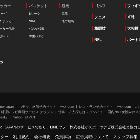
ッカー
バスケット
競馬
ゴルフ
フィギ
リーグ
Bリーグ
競馬
テニス
卓球
外サッカー
NBA
地方競馬
格闘技
大相撲
ッカー代表
バスケ代表
校年代
学生バスケ
NFL
ボート
to
kjapan
ホテル、旅館予約サイト 一休.com
レストラン予約サイト 一休.com レ
料理レシピ動画サービス クラシル
仕事・求人探しはスタンバイ
国内No.1女性向けメデ
st」
Yahoo! JAPAN
oo! JAPANのサービスであり、LINEヤフー株式会社がスポーツナビ株式会社と協
ンター
-
利用規約
-
会社概要
-
免責事項
-
広告掲載について
-
スタッフ募集