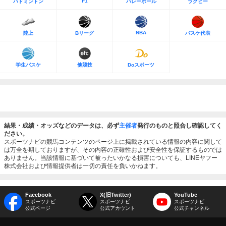
F1
バドミントン
バレーボール
ラグビー
NBA
陸上
Bリーグ
バスケ代表
学生バスケ
他競技
Doスポーツ
結果・成績・オッズなどのデータは、必ず
主催者
発行のものと照合し確認してく
ださい。
スポーツナビの競馬コンテンツのページ上に掲載されている情報の内容に関して
は万全を期しておりますが、その内容の正確性および安全性を保証するものでは
ありません。当該情報に基づいて被ったいかなる損害についても、LINEヤフー
株式会社および情報提供者は一切の責任を負いかねます。
Facebook
X(旧Twitter)
YouTube
スポーツナビ
スポーツナビ
スポーツナビ
公式ページ
公式アカウント
公式チャンネル