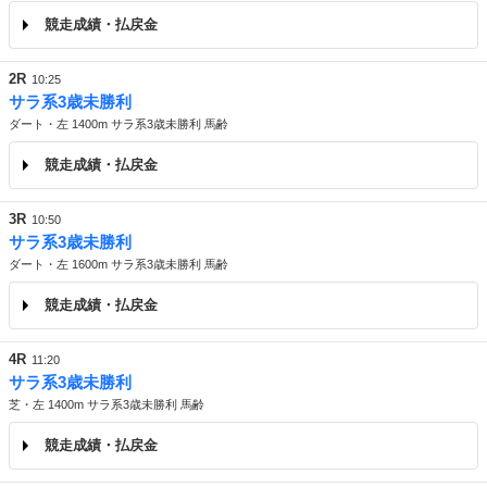
競走成績・払戻金
2R
10:25
サラ系3歳未勝利
ダート・左 1400m サラ系3歳未勝利 馬齢
競走成績・払戻金
3R
10:50
サラ系3歳未勝利
ダート・左 1600m サラ系3歳未勝利 馬齢
競走成績・払戻金
4R
11:20
サラ系3歳未勝利
芝・左 1400m サラ系3歳未勝利 馬齢
競走成績・払戻金