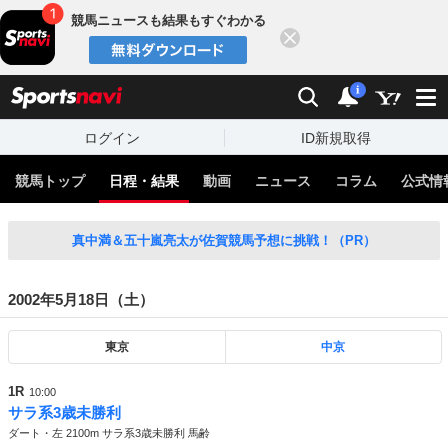
競馬ニュースも結果もすぐわかる
閉じる
スポーツナビ
検索
通知
i
ログイン
ID新規取得
競馬トップ
日程・結果
動画
ニュース
コラム
公式情
真中満＆五十嵐亮太が佐賀競馬予想に挑戦！（PR）
2002年5月18日（土）
東京
中京
1R
10:00
サラ系3歳未勝利
ダート・左 2100m サラ系3歳未勝利 馬齢