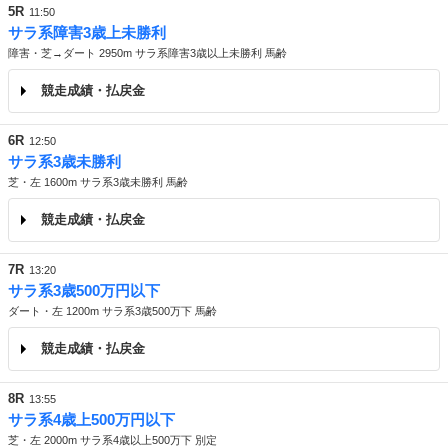
5R
11:50
サラ系障害3歳上未勝利
障害・芝→ダート 2950m サラ系障害3歳以上未勝利 馬齢
競走成績・払戻金
6R
12:50
サラ系3歳未勝利
芝・左 1600m サラ系3歳未勝利 馬齢
競走成績・払戻金
7R
13:20
サラ系3歳500万円以下
ダート・左 1200m サラ系3歳500万下 馬齢
競走成績・払戻金
8R
13:55
サラ系4歳上500万円以下
芝・左 2000m サラ系4歳以上500万下 別定