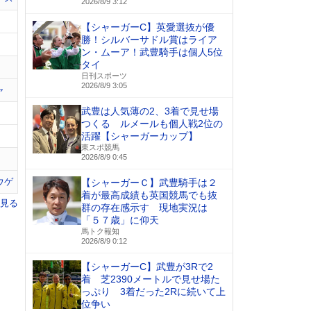
2026/8/9 3:12
【シャーガーC】英愛選抜が優
勝！シルバーサドル賞はライア
ン・ムーア！武豊騎手は個人5位
タイ
日刊スポーツ
2026/8/9 3:05
ャ
武豊は人気薄の2、3着で見せ場
つくる ルメールも個人戦2位の
活躍【シャーガーカップ】
東スポ競馬
2026/8/9 0:45
ウゲ
【シャーガーＣ】武豊騎手は２
着が最高成績も英国競馬でも抜
を見る
群の存在感示す 現地実況は
「５７歳」に仰天
馬トク報知
2026/8/9 0:12
【シャーガーC】武豊が3Rで2
着 芝2390メートルで見せ場た
っぷり 3着だった2Rに続いて上
位争い