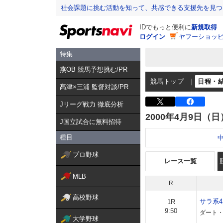
社会課題に挑む活動を知って、共感できる支援先を見つ
IDでもっと便利に
新規取得
ログイン
ヤフーショッピ
特集
燕OB 競馬予想挑む/PR
競馬トップ
日程・
髙津×三浦 監督対談/PR
Jリーグ戦力 徹底分析
2000年4月9日（日
J国立試合に無料招待
種目
プロ野球
レース一覧
MLB
R
高校野球
サラ系
1R
9:50
ダート・
大学野球