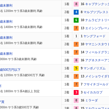
1着
8
16
キャプテンクッ
4歳未勝利
右 1200m サラ系3歳未勝利 馬齢
2着
4
8
マルブツプレスト
1着
6
10
ナムラビクトリ
4歳未勝利
右 1400m サラ系3歳未勝利 馬齢
2着
7
13
エイシンブレー
1着
1
1
ヤングフォード
4歳未勝利
右 1800m サラ系3歳未勝利 馬齢
2着
7
10
ヤマニンスタウ
1着
7
14
フィールドグラ
4歳未勝利
2000m サラ系3歳未勝利 馬齢
2着
8
16
アグネスチーア
1着
5
9
マンボノリズム
歳500万円以下
 1200m サラ系3歳500万下 馬齢
2着
7
13
メイショウイダ
1着
7
7
フサイチゴールド
別
右 1800m サラ系4歳以上 別定
2着
3
3
セイカカロブ
1着
8
16
ミラーダ
ア賞
000m サラ系3歳500万下 馬齢
2着
8
15
エルウェーフェ