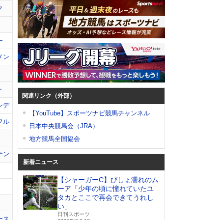
ク
ー
メン
ト
関連リンク（外部）
ンデ
【YouTube】スポーツナビ競馬チャンネル
フル
日本中央競馬会（JRA）
地方競馬全国協会
テン
新着ニュース
【シャーガーC】びしょ濡れのム
ーア「少年の頃に憧れていたユ
タカとここで再会できてうれし
い」
日刊スポーツ
ース