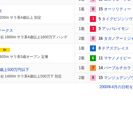
1着
8
15
オーソリティー
別
200m サラ系4歳以上 別定
2着
3
5
タイグビジンソウ
1着
3
5
アッパレイモン
テークス
右 1800m サラ系4歳以上1600万下 ハンデ
2着
8
16
タガノアーミジ
1着
4
8
チアズグレイス
GI
1600m サラ系3歳オープン 定量
2着
6
11
マヤノメイビー
1着
7
14
パープルチカラ
歳上500万円以下
右 1400m サラ系4歳以上500万下 別定
2着
8
15
マンジュデンゾ
2000年4月の日程