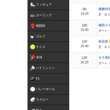
フィギュア
播磨特
9R
14:20
芝・右 1
カーリング
梅田ス
10R
格闘技
15:00
ダート・
ゴルフ
桜花賞
11R
15:40
テニス
芝・右 
卓球
サラ系5
12R
16:20
ダート・
バドミントン
F1
バレーボール
ラグビー