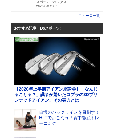
スポニチアネックス
2026/8/8 23:05
ニュース一覧
おすすめ記事（Doスポーツ）
【2026年上半期アイアン座談会】「なんじ
ゃこりゃ？」識者が驚いたコブラの3Dプリ
ンテッドアイアン、その実力とは
自慢のバックラインを目指す！
HIITでおこなう「背中徹底トレ
ーニング」