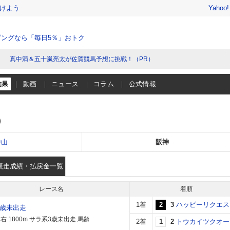
けよう
Yahoo
ングなら「毎日5％」おトク
真中満＆五十嵐亮太が佐賀競馬予想に挑戦！（PR）
結果
動画
ニュース
コラム
公式情報
）
中山
阪神
競走成績・払戻金一覧
レース名
着順
1着
2
3
ハッピーリクエス
4歳未出走
右 1800m サラ系3歳未出走 馬齢
2着
1
2
トウカイツクオー