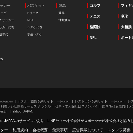
ッカー
バスケット
競馬
ゴルフ
フィギ
リーグ
Bリーグ
競馬
テニス
卓球
外サッカー
NBA
地方競馬
格闘技
大相撲
ッカー代表
バスケ代表
校年代
学生バスケ
NFL
ボート
to
kjapan
ホテル、旅館予約サイト 一休.com
レストラン予約サイト 一休.com レ
料理レシピ動画サービス クラシル
仕事・求人探しはスタンバイ
国内No.1女性向けメデ
st」
Yahoo! JAPAN
oo! JAPANのサービスであり、LINEヤフー株式会社がスポーツナビ株式会社と協
ンター
-
利用規約
-
会社概要
-
免責事項
-
広告掲載について
-
スタッフ募集