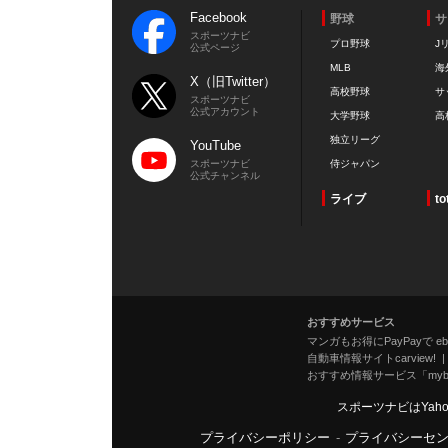
Facebook
野球
サ
スポーツナビ
プロ野球
J
公式ページ
MLB
海
X（旧Twitter）
高校野球
サ
スポーツナビ
公式アカウント
大学野球
高
独立リーグ
YouTube
スポーツナビ
侍ジャパン
公式チャンネル
ライブ
to
おすすめサービス
マンガもお得にPayPayで eboo
自動車情報サイトcarview!
おすすめ情報サービス「mybe
スポーツナビはYah
プライバシーポリシー
-
プライバシーセ