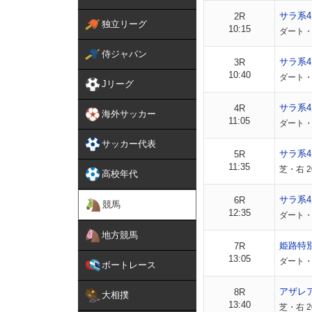
サラ系
2R
独立リーグ
10:15
ダート・
侍ジャパン
サラ系
3R
10:40
ダート・
Jリーグ
サラ系
4R
海外サッカー
11:05
ダート・
サッカー代表
サラ系
5R
11:35
芝・右 
高校年代
サラ系4
6R
競馬
12:35
ダート・右
地方競馬
姫路特
7R
13:05
ダート・
ボートレース
アザレ
8R
大相撲
13:40
芝・右 2