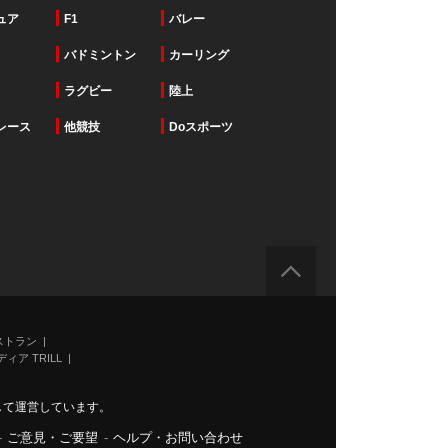
ュア
F1
バレー
バドミントン
カーリング
ラグビー
陸上
レース
他競技
Doスポーツ
ストラン
ィア TRILL
力して運営しています。
-
ご意見・ご要望
-
ヘルプ・お問い合わせ