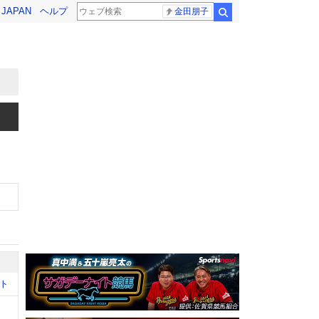
! JAPAN
ヘルプ
金田朋子
検索
ト