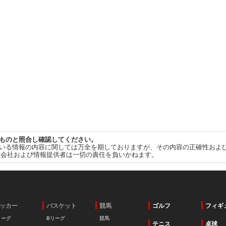
ものと照合し確認してください。
いる情報の内容に関しては万全を期しておりますが、その内容の正確性およ
式会社および情報提供者は一切の責任を負いかねます。
ッカー
バスケット
競馬
ゴルフ
フィギ
リーグ
Bリーグ
競馬
テニス
卓球