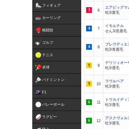
フィギュア
エアビッグマ
3
6
牝3/栗毛
カーリング
イモルテル
4
7
格闘技
せん3/黒鹿毛
ゴルフ
ブレウディエ
4
8
牝3/青鹿毛
テニス
デリツィオー
5
9
卓球
牝3/鹿毛
バドミントン
ラウルベア
5
10
牝3/鹿毛
F1
トウカイディ
6
11
バレーボール
牝3/鹿毛
ラグビー
アスクヴォル
6
12
牡3/鹿毛