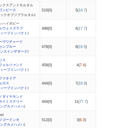
ックスアンドモルタル
ワンピース
510(0)
5(
14.7
)
ロックオブジブラルタル)
ンハイボビー
ルウェイズラブ
498(0)
6(
17.7
)
ィープインパクト
)
ーヴリチャード
ゥンブルー
478(0)
8(
19.9
)
ンスインザダーク
)
リス
フォルツァンド
458(0)
4(
7.4
)
ィープインパクト
)
ファネイア
ュロス
444(0)
7(
18.8
)
ィープインパクト
)
ノダイヤモンド
カイミステリー
444(0)
11(
77.7
)
ングカメハメハ
)
el
ツゴードンキ
512(0)
3(
6.0
)
ングカメハメハ
)