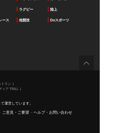
ラグビー
陸上
レース
他競技
Doスポーツ
ストラン
ィア TRILL
力して運営しています。
-
ご意見・ご要望
-
ヘルプ・お問い合わせ