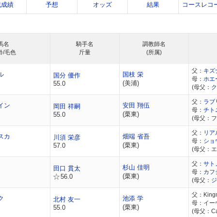
戦成績
予想
オッズ
結果
コースレコ
馬名
騎手名
調教師名
齢/毛色
斤量
(所属)
父：
キズ
ル
国枝 栄
国分 優作
母：
ホエ
(美浦)
55.0
(母父：
ク
父：
ラブ
イン
安田 翔伍
岡田 祥嗣
母：
チト
(栗東)
55.0
(母父：
父：
リア
スカ
畑端 省吾
川須 栄彦
母：
ショ
(栗東)
57.0
(母父：
父：
サト
杉山 佳明
田口 貫太
母：
カフ
(栗東)
56.0
(母父：
ジ
父：King
ク
池添 学
北村 友一
母：イー
(栗東)
55.0
(母父：Ca