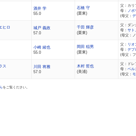
父：カリ
石橋 守
酒井 学
母：
ノボ
(栗東)
55.0
(母父：
デ
父：ダン
エヒロ
千田 輝彦
城戸 義政
母：
サト
(栗東)
57.0
(母父：
父：
リオ
岡田 稲男
小崎 綾也
母：
デプ
(栗東)
55.0
(母父：
父：ドレ
ラス
木村 哲也
川田 将雅
母：
ベル
(美浦)
57.0
(母父：
モ
ら
をご覧ください。