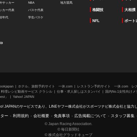
外サッカー
NBA
地方競馬
格闘技
大相撲
ッカー代表
バスケ代表
校年代
学生バスケ
NFL
ボート
to
kjapan
ホテル、旅館予約サイト 一休.com
レストラン予約サイト 一休.com レ
料理レシピ動画サービス クラシル
仕事・求人探しはスタンバイ
国内No.1女性向けメデ
st」
Yahoo! JAPAN
oo! JAPANのサービスであり、LINEヤフー株式会社がスポーツナビ株式会社と協
ンター
-
利用規約
-
会社概要
-
免責事項
-
広告掲載について
-
スタッフ募集
© Japan Racing Association.
© 毎日新聞社
© 株式会社グラッドキューブ