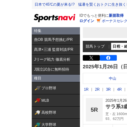
日本で45℃の夏が来る!? 猛暑を賢くおトクに生き抜く
IDでもっと便利に
新規取得
ログイン
ボーナスセレク
特集
燕OB 競馬予想挑む/PR
競馬トップ
日程・
髙津×三浦 監督対談/PR
Jリーグ戦力 徹底分析
2025年1月26日（
J国立試合に無料招待
種目
中山
プロ野球
1R
2R
3R
4R
MLB
2025年1月
サラ系3
5R
高校野球
芝・左 1600
93、62万円
大学野球