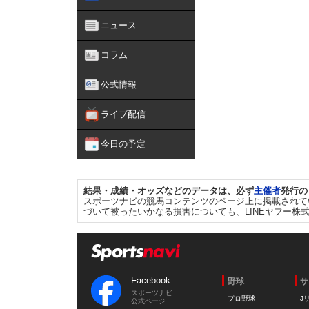
ニュース
コラム
公式情報
ライブ配信
今日の予定
結果・成績・オッズなどのデータは、必ず
主催者
発行の
スポーツナビの競馬コンテンツのページ上に掲載されて
づいて被ったいかなる損害についても、LINEヤフー株
Facebook
野球
サ
スポーツナビ
プロ野球
J
公式ページ