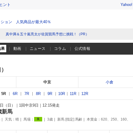
ヒント
Yahoo
ション 人気商品が最大40％
真中満＆五十嵐亮太が佐賀競馬予想に挑戦！（PR）
結果
動画
ニュース
コラム
公式情報
日）
中京
小倉
5R
6R
7R
8R
9R
10R
11R
12R
26日（日）
1回中京9日
12:15発走
歳新馬
m
天気：
晴
馬場：
3歳
新馬 [指定] 馬齢
本賞金：620、250、160、
良