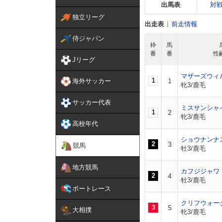
出馬表
対
独立リーグ
出走表
前走情報
侍ジャパン
枠
馬
番
番
性
Jリーグ
マザーズウィ
1
海外サッカー
1
牝3/鹿毛
サッカー代表
ミスサンシャ
1
2
牝3/鹿毛
高校年代
ショウナンナ
2
3
競馬
牡3/鹿毛
地方競馬
カフジジャワ
2
4
牡3/鹿毛
ボートレース
クリフウォー
3
5
大相撲
牝3/鹿毛