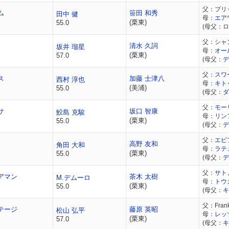
父：ブリ
ム
笹田 和秀
田中 健
母：
エア
(栗東)
55.0
(母父：
父：シャ
清水 久詞
坂井 瑠星
母：
オー
(栗東)
57.0
(母父：
デ
父：
スワ
ス
加藤 士津八
西村 淳也
母：
キト
(美浦)
55.0
(母父：
ダ
父：
モー
サ
坂口 智康
鮫島 克駿
母：
リン
(栗東)
55.0
(母父：
デ
父：
エピ
高野 友和
角田 大和
母：
ラテ
(栗東)
55.0
(母父：
デ
父：
サト
アマン
茶木 太樹
M.デムーロ
母：
トウ
(栗東)
55.0
(母父：
キ
父：Frank
テージ
藤原 英昭
松山 弘平
母：
レッ
(栗東)
57.0
(母父：
キ