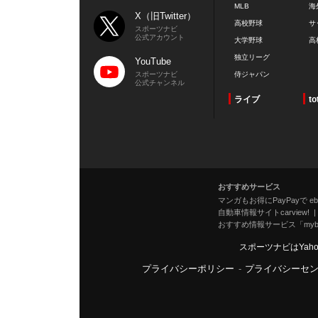
MLB
海
X（旧Twitter）
高校野球
サ
スポーツナビ
公式アカウント
大学野球
高
独立リーグ
YouTube
スポーツナビ
侍ジャパン
公式チャンネル
ライブ
to
おすすめサービス
マンガもお得にPayPayで eboo
自動車情報サイトcarview!
おすすめ情報サービス「mybe
スポーツナビはYah
プライバシーポリシー
-
プライバシーセ