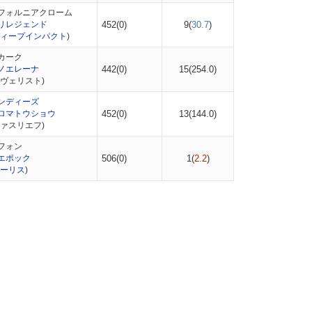
フォルニアクローム
リレジェンド
452(0)
9(
30.7
)
ィープインパクト
)
カーク
ノエレーナ
442(0)
15(
254.0
)
ノヴェリスト)
ンディーズ
ロマトウショウ
452(0)
13(
144.0
)
ファスリエフ)
フォン
エポック
506(0)
1(
2.2
)
ーリス
)