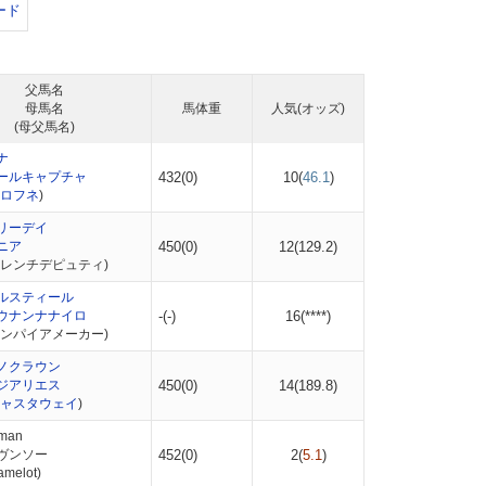
ード
父馬名
母馬名
馬体重
人気(オッズ)
(母父馬名)
ナ
ールキャプチャ
432(0)
10(
46.1
)
ロフネ
)
リーデイ
ニア
450(0)
12(
129.2
)
フレンチデピュティ)
ルスティール
ウナンナナイロ
-(-)
16(
****
)
エンパイアメーカー)
ノクラウン
ジアリエス
450(0)
14(
189.8
)
ャスタウェイ
)
man
ヴンソー
452(0)
2(
5.1
)
melot)