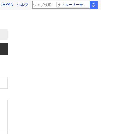
! JAPAN
ヘルプ
ドルーリー朱瑛里 木田美緒莉
検索