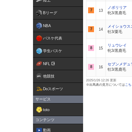
陸上
ノボリリア
7
13
Bリーグ
牝3/黒鹿毛
NBA
メイショウス
7
14
牡3/栗毛
バスケ代表
リュウレイ
8
15
牝3/黒鹿毛
学生バスケ
NFL
セブンメデュ
8
16
牡3/黒鹿毛
他競技
2025/1/26 12:26
※出馬表の見方については
こち
Doスポーツ
サービス
toto
コンテンツ
動画