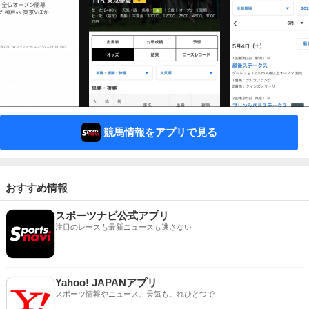
競馬情報をアプリで見る
おすすめ情報
スポーツナビ公式アプリ
注目のレースも最新ニュースも逃さない
Yahoo! JAPANアプリ
スポーツ情報やニュース、天気もこれひとつで