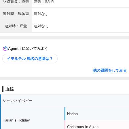
収得賞金：障害
障害：0万円
連対時：馬体重
連対なし
連対時：斤量
連対なし
Agent i に聞いてみよう
イモルテル 馬名の意味は？
他の質問をしてみる
血統
シャンハイボビー
Harlan
Harlan s Holiday
Christmas in Aiken