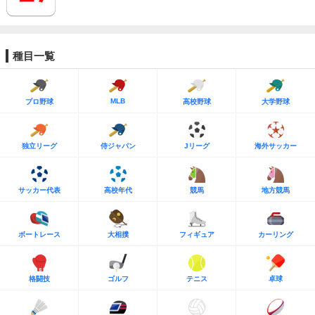
種目一覧
MLB
プロ野球
高校野球
大学野球
独立リーグ
侍ジャパン
Jリーグ
海外サッカー
サッカー代表
高校年代
競馬
地方競馬
ボートレース
大相撲
フィギュア
カーリング
格闘技
ゴルフ
テニス
卓球