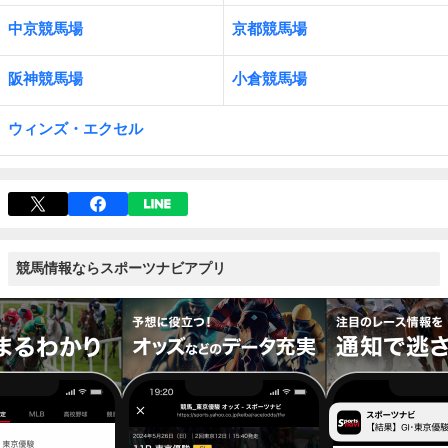
中京競馬場
京都競馬場
阪神競馬場
小倉競馬場
ウィンズ・エクセル
競馬情報ならスポーツナビアプリ