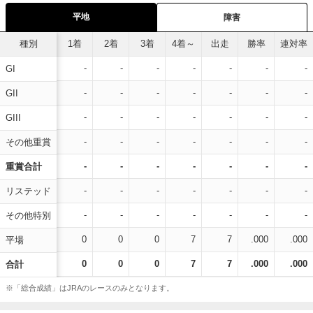
平地
障害
種別
1着
2着
3着
4着～
出走
勝率
連対率
-
-
-
-
-
-
-
GI
-
-
-
-
-
-
-
GII
-
-
-
-
-
-
-
GIII
-
-
-
-
-
-
-
その他重賞
-
-
-
-
-
-
-
重賞合計
-
-
-
-
-
-
-
リステッド
-
-
-
-
-
-
-
その他特別
0
0
0
7
7
.000
.000
平場
0
0
0
7
7
.000
.000
合計
※「総合成績」はJRAのレースのみとなります。