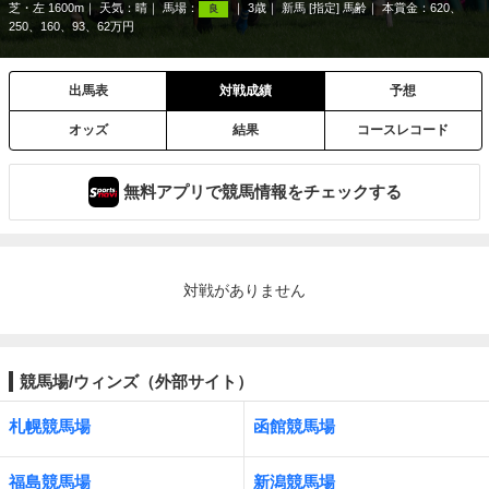
芝・左 1600m
天気：
晴
馬場：
3歳
新馬 [指定] 馬齢
本賞金：620、
良
250、160、93、62万円
出馬表
対戦成績
予想
オッズ
結果
コースレコード
無料アプリで競馬情報をチェックする
対戦がありません
競馬場/ウィンズ（外部サイト）
札幌競馬場
函館競馬場
福島競馬場
新潟競馬場