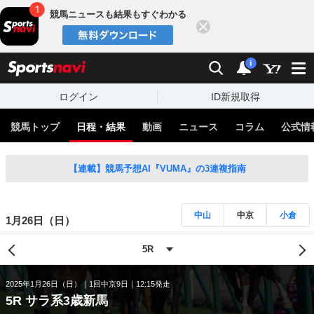
競馬ニュースも結果もすぐわかる
閉じる
スポーツナビ
検索
通知
i
ログイン
ID新規取得
競馬トップ
日程・結果
動画
ニュース
コラム
公式情
【連載】競馬予想AI『VUMA』の3連複指南
中山
中京
小倉
1月26日（日）
2025年1月26日（日）
1回中京9日
12:15発走
5R サラ系3歳新馬