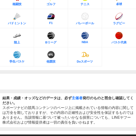
格闘技
ゴルフ
テニス
卓球
F1
バドミントン
バレーボール
ラグビー
NBA
陸上
Bリーグ
バスケ代表
学生バスケ
他競技
Doスポーツ
結果・成績・オッズなどのデータは、必ず
主催者
発行のものと照合し確認してく
ださい。
スポーツナビの競馬コンテンツのページ上に掲載されている情報の内容に関して
は万全を期しておりますが、その内容の正確性および安全性を保証するものでは
ありません。当該情報に基づいて被ったいかなる損害についても、LINEヤフー
株式会社および情報提供者は一切の責任を負いかねます。