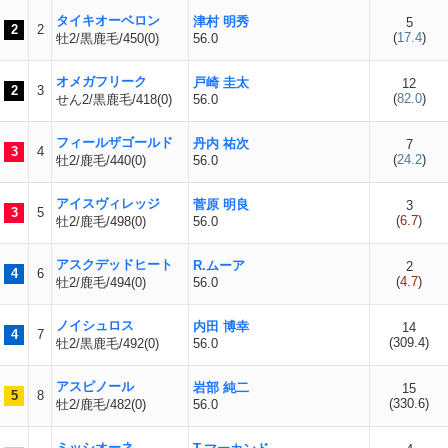
タイキオーベロン
津村 明秀
5
2
2
(
17.4
)
牡2/黒鹿毛/450(0)
56.0
オメガフリーク
戸崎 圭太
12
2
3
(
82.0
)
せん2/黒鹿毛/418(0)
56.0
フィールザゴールド
丹内 祐次
7
3
4
(
24.2
)
牡2/鹿毛/440(0)
56.0
アイスヴィレッジ
菅原 明良
3
3
5
(
6.7
)
牡2/鹿毛/498(0)
56.0
アスクデッドヒート
R.ムーア
2
4
6
(
4.7
)
牡2/鹿毛/494(0)
56.0
ノイシュロス
内田 博幸
14
4
7
(
309.4
)
牡2/黒鹿毛/492(0)
56.0
アスピノール
岩部 純二
15
5
8
(
330.6
)
牡2/鹿毛/482(0)
56.0
ミッシオーネ