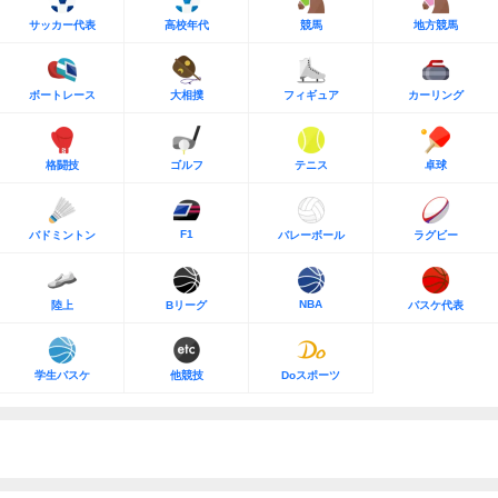
サッカー代表
高校年代
競馬
地方競馬
ボートレース
大相撲
フィギュア
カーリング
格闘技
ゴルフ
テニス
卓球
F1
バドミントン
バレーボール
ラグビー
NBA
陸上
Bリーグ
バスケ代表
学生バスケ
他競技
Doスポーツ