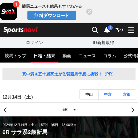
競馬ニュースも結果もすぐわかる
閉じる
スポーツナビ
検索
通知
i
ログイン
ID新規取得
競馬トップ
日程・結果
動画
ニュース
コラム
公式情
真中満＆五十嵐亮太が佐賀競馬予想に挑戦！（PR）
中山
中京
京都
12月14日（土）
2024年12月14日（土）
5回中山5日
13:00発走
6R サラ系2歳新馬