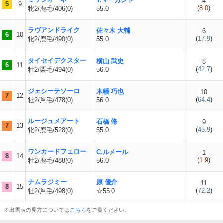
T.マーカンド
4
5
9
(
8.0
)
牝2/鹿毛/406(0)
55.0
ラヴアンドライク
佐々木 大輔
6
6
10
(
17.9
)
牝2/鹿毛/490(0)
55.0
タイセイデクスター
横山 武史
8
6
11
(
42.7
)
牡2/栗毛/494(0)
56.0
ジェシーテソーロ
木幡 巧也
10
7
12
(
64.4
)
牡2/芦毛/478(0)
56.0
ルージュメアート
石橋 脩
9
7
13
(
45.9
)
牝2/鹿毛/528(0)
55.0
ワンカードフェロー
C.ルメール
1
8
14
(
1.9
)
牡2/鹿毛/488(0)
56.0
ナムラジミー
原 優介
11
8
15
(
72.2
)
牡2/芦毛/498(0)
☆55.0
※出馬表の見方については
こちら
をご覧ください。