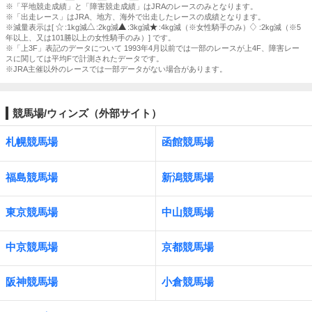
※「平地競走成績」と「障害競走成績」はJRAのレースのみとなります。
※「出走レース」はJRA、地方、海外で出走したレースの成績となります。
※減量表示は[
:1kg減
:2kg減
:3kg減
:4kg減（※女性騎手のみ）
:2kg減（※5
年以上、又は101勝以上の女性騎手のみ）] です。
※「上3F」表記のデータについて 1993年4月以前では一部のレースが上4F、障害レー
スに関しては平均Fで計測されたデータです。
※JRA主催以外のレースでは一部データがない場合があります。
競馬場/ウィンズ（外部サイト）
札幌競馬場
函館競馬場
福島競馬場
新潟競馬場
東京競馬場
中山競馬場
中京競馬場
京都競馬場
阪神競馬場
小倉競馬場