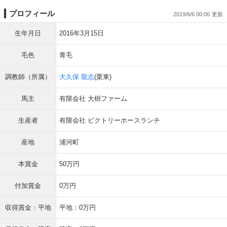
プロフィール
2019/6/6 00:00
生年月日
2016年3月15日
毛色
青毛
調教師（所属）
大久保 龍志
(栗東)
馬主
有限会社 大樹ファーム
生産者
有限会社 ビクトリーホースランチ
産地
浦河町
本賞金
50万円
付加賞金
0万円
収得賞金：平地
平地：0万円