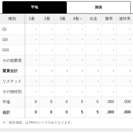
平地
障害
種別
1着
2着
3着
4着～
出走
勝率
連対率
-
-
-
-
-
-
-
GI
-
-
-
-
-
-
-
GII
-
-
-
-
-
-
-
GIII
-
-
-
-
-
-
-
その他重賞
-
-
-
-
-
-
-
重賞合計
-
-
-
-
-
-
-
リステッド
-
-
-
-
-
-
-
その他特別
0
0
0
5
5
.000
.000
平場
0
0
0
5
5
.000
.000
合計
※「総合成績」はJRAのレースのみとなります。