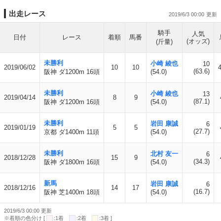
出走レース
2019/6/3 00:00
騎手
人気
日付
レース
着順
馬番
(オッズ)
(斤量)
未勝利
小崎 綾也
10
2019/06/02
10
10
(63.6)
阪神 ダ1200m 16頭
(54.0)
未勝利
小崎 綾也
13
2019/04/14
8
9
(87.1)
阪神 ダ1200m 16頭
(54.0)
未勝利
岩田 康誠
6
2019/01/19
5
5
(27.7)
京都 ダ1400m 11頭
(54.0)
未勝利
北村 友一
6
2018/12/28
15
9
(34.3)
阪神 ダ1800m 16頭
(54.0)
新馬
岩田 康誠
6
2018/12/16
14
17
(16.7)
阪神 芝1400m 18頭
(54.0)
2019/6/3 00:00 更新
※着順の色分け [
:1着
:2着
:3着 ]