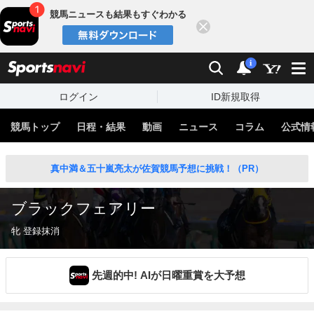
競馬ニュースも結果もすぐわかる
閉じる
スポーツナビ
検索
通知
i
ログイン
ID新規取得
競馬トップ
日程・結果
動画
ニュース
コラム
公式情
真中満＆五十嵐亮太が佐賀競馬予想に挑戦！（PR）
ブラックフェアリー
牝 登録抹消
先週的中! AIが日曜重賞を大予想