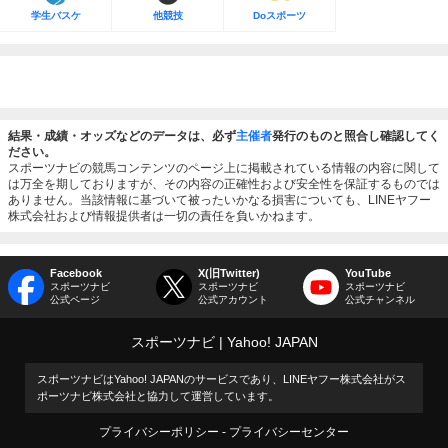
学生バスケ
他競技
Doスポーツ
結果・成績・オッズなどのデータは、必ず
主催者
発行のものと照合し確認してく
ださい。
スポーツナビの競馬コンテンツのページ上に掲載されている情報の内容に関して
は万全を期しておりますが、その内容の正確性および安全性を保証するものでは
ありません。当該情報に基づいて被ったいかなる損害についても、LINEヤフー
株式会社および情報提供者は一切の責任を負いかねます。
Facebook
X(旧Twitter)
YouTube
スポーツナビ
スポーツナビ
スポーツナビ
公式ページ
公式アカウント
公式チャンネル
スポーツナビ
Yahoo! JAPAN
スポーツナビはYahoo! JAPANのサービスであり、LINEヤフー株式会社がス
ポーツナビ株式会社と協力して運営しています。
プライバシーポリシー
プライバシーセンター