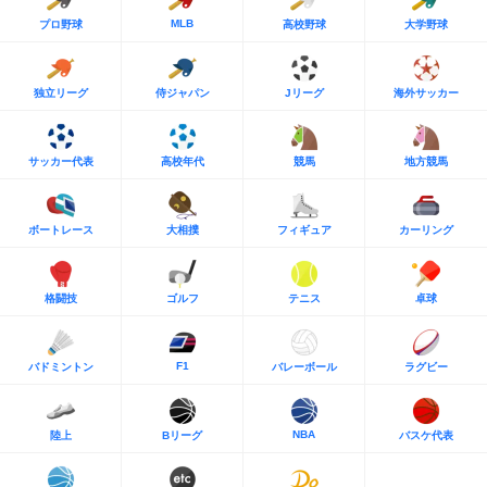
MLB
プロ野球
高校野球
大学野球
独立リーグ
侍ジャパン
Jリーグ
海外サッカー
サッカー代表
高校年代
競馬
地方競馬
ボートレース
大相撲
フィギュア
カーリング
格闘技
ゴルフ
テニス
卓球
F1
バドミントン
バレーボール
ラグビー
NBA
陸上
Bリーグ
バスケ代表