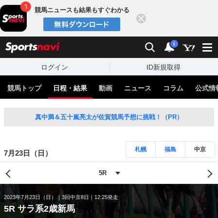
競馬ニュースも結果もすぐわかる
閉じる
スポーツナビ
検索
通知
i
ログイン
ID新規取得
競馬トップ
日程・結果
動画
ニュース
コラム
公式情
真中満＆五十嵐亮太が佐賀競馬予想に挑戦！（PR）
札幌
福島
中京
7月23日（日）
2023年7月23日（日）
3回中京8日
12:25発走
5R サラ系2歳新馬