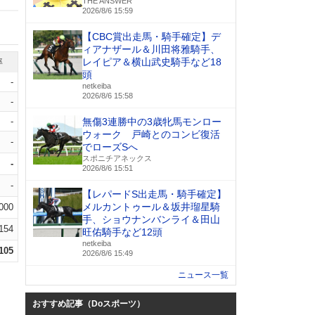
THE ANSWER
2026/8/6 15:59
【CBC賞出走馬・騎手確定】デ
ィアナザール＆川田将雅騎手、
レイピア＆横山武史騎手など18
率
頭
-
netkeiba
2026/8/6 15:58
-
-
無傷3連勝中の3歳牝馬モンロー
ウォーク 戸崎とのコンビ復活
-
でローズSへ
スポニチアネックス
-
2026/8/6 15:51
-
【レパードS出走馬・騎手確定】
メルカントゥール＆坂井瑠星騎
.000
手、ショウナンバンライ＆田山
.154
旺佑騎手など12頭
netkeiba
.105
2026/8/6 15:49
ニュース一覧
おすすめ記事（Doスポーツ）