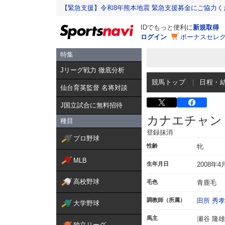
【緊急支援】令和8年熊本地震 緊急支援募金にご協力く
IDでもっと便利に
新規取得
ログイン
ボーナスセレク
特集
Jリーグ戦力 徹底分析
競馬トップ
日程・
仙台育英監督 名将対談
J国立試合に無料招待
カナエチャン
種目
登録抹消
プロ野球
性齢
牝
MLB
生年月日
2008年4
高校野球
毛色
青鹿毛
調教師（所属）
田所 秀孝
大学野球
馬主
瀬谷 隆雄
独立リーグ