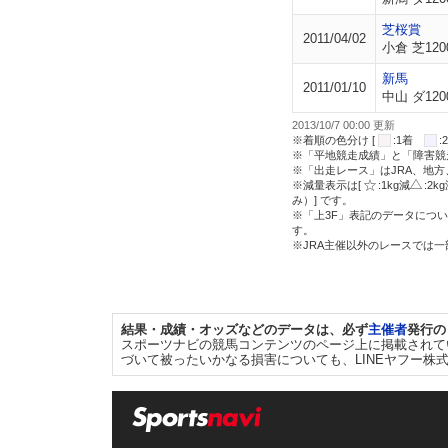
芝桜賞
2011/04/02
小倉 芝120
新馬
2011/01/10
中山 ダ120
2013/10/7 00:00 更新
※着順の色分け [
:1着
※「平地競走成績」と「障害競
※「出走レース」はJRA、地
※減量表示は[
:1kg減
:2k
み）] です。
※「上3F」表記のデータについ
す。
※JRA主催以外のレースでは
結果・成績・オッズなどのデータは、必ず
主催者
発行の
スポーツナビの競馬コンテンツのページ上に掲載されて
づいて被ったいかなる損害についても、LINEヤフー株