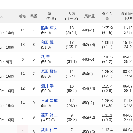
騎手
人気
タイム
通過順
ス
着順
馬番
馬体重
(斤量)
(オッズ)
差
上3F
熊沢 重文
13
1:25.9
11-13
14
7
448(-4)
(257.4)
(+1.6)
37.5
0m 14頭
(55.0)
和田 翼
17
1:08.8
15-12
16
8
452(+4)
(165.1)
(+1.1)
34.2
0m 18頭
(51.0)
武 豊
7
1:10.5
05-05
8
5
448(-6)
(31.1)
(+1.2)
35.2
0m 9頭
(55.0)
原田 敬伍
14
1:25.3
03-04
14
2
454(0)
(152.6)
(+2.1)
37.9
0m 16頭
(55.0)
酒井 学
13
1:25.4
06-07
12
9
454(+4)
(98.2)
(+0.9)
38.1
0m 16頭
(55.0)
三浦 皇成
12
1:26.6
11-13
14
9
450(-2)
(74.9)
(+1.6)
37.8
0m 16頭
(55.0)
菱田 裕二
9
1:11.1
04-06
7
9
452(+2)
(38.3)
(+0.3)
37.0
0m 16頭
(▲52.0)
菱田 裕二
7
1:12.4
04-04
1
8
450(+6)