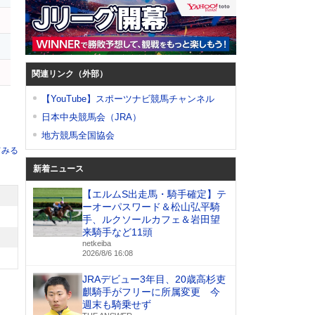
関連リンク（外部）
【YouTube】スポーツナビ競馬チャンネル
日本中央競馬会（JRA）
地方競馬全国協会
てみる
新着ニュース
【エルムS出走馬・騎手確定】テ
ーオーパスワード＆松山弘平騎
手、ルクソールカフェ＆岩田望
来騎手など11頭
netkeiba
2026/8/6 16:08
JRAデビュー3年目、20歳高杉吏
麒騎手がフリーに所属変更 今
週末も騎乗せず