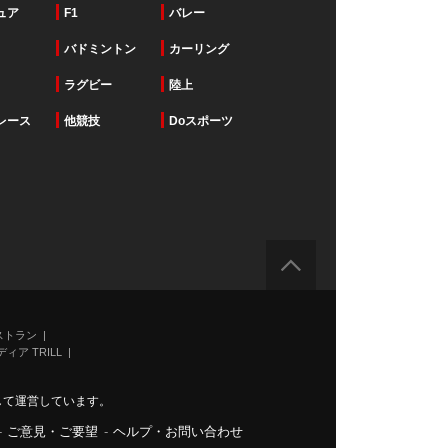
ュア
F1
バレー
バドミントン
カーリング
ラグビー
陸上
レース
他競技
Doスポーツ
ストラン
ィア TRILL
力して運営しています。
-
ご意見・ご要望
-
ヘルプ・お問い合わせ