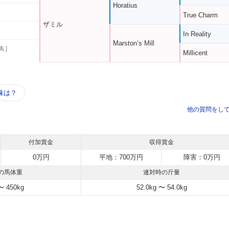
Horatius
True Charm
ザミル
In Reality
Marston’s Mill
馬 ]
Millicent
う
味は？
他の質問をし
付加賞金
収得賞金
0万円
平地：700万円
障害：0万円
の馬体重
連対時の斤量
〜 450kg
52.0kg 〜 54.0kg