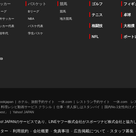
ッカー
バスケット
競馬
ゴルフ
フィギ
リーグ
Bリーグ
競馬
テニス
卓球
外サッカー
NBA
地方競馬
格闘技
大相撲
ッカー代表
バスケ代表
校年代
学生バスケ
NFL
ボート
to
kjapan
ホテル、旅館予約サイト 一休.com
レストラン予約サイト 一休.com レ
料理レシピ動画サービス クラシル
仕事・求人探しはスタンバイ
国内No.1女性向けメデ
st」
Yahoo! JAPAN
oo! JAPANのサービスであり、LINEヤフー株式会社がスポーツナビ株式会社と協
ンター
-
利用規約
-
会社概要
-
免責事項
-
広告掲載について
-
スタッフ募集