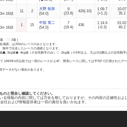
大野 拓弥
9
1:09.7
10-07
11
2
426(-10)
(23.8)
(+1.2)
35.2
0m 16頭
(54.0)
中舘 英二
7
1:14.6
01-02
1
15
436
(19.4)
(-0.3)
40.2
0m 16頭
(54.0)
:2着
:3着 ]
走成績」はJRAのレースのみとなります。
方、海外で出走したレースの成績となります。
g減
:3kg減
:4kg減（※女性騎手のみ）
:2kg減（※5年以上、又は101勝以上の女性騎手
て 1993年4月以前では一部のレースが上4F、障害レースに関しては平均Fで計測されたデ
一部データがない場合があります。
ものと照合し確認してください。
いる情報の内容に関しては万全を期しておりますが、その内容の正確性およ
式会社および情報提供者は一切の責任を負いかねます。