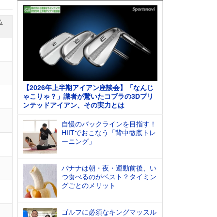
位
【2026年上半期アイアン座談会】「なんじ
ゃこりゃ？」識者が驚いたコブラの3Dプリ
ンテッドアイアン、その実力とは
自慢のバックラインを目指す！
HIITでおこなう「背中徹底トレ
ーニング」
バナナは朝・夜・運動前後、い
つ食べるのがベスト？タイミン
グごとのメリット
ゴルフに必須なキングマッスル