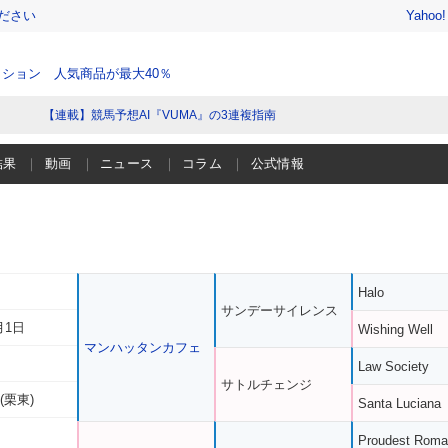
ださい
Yahoo
ション 人気商品が最大40％
【連載】競馬予想AI『VUMA』の3連複指南
結果
動画
ニュース
コラム
公式情報
Halo
サンデーサイレンス
月1日
Wishing Well
マンハッタンカフェ
Law Society
サトルチェンジ
(栗東)
Santa Luciana
Proudest Rom