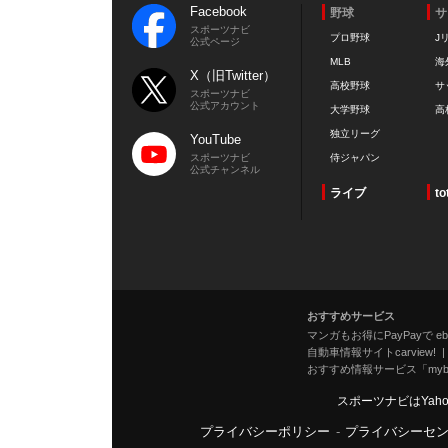
Facebook
野球
サ
スポーツナビ
プロ野球
J
公式ページ
MLB
海
X（旧Twitter）
高校野球
サ
スポーツナビ
公式アカウント
大学野球
高
独立リーグ
YouTube
スポーツナビ
侍ジャパン
公式チャンネル
ライブ
to
おすすめサービス
マンガもお得にPayPayで eboo
自動車情報サイトcarview!
おすすめ情報サービス「mybe
スポーツナビはYah
プライバシーポリシー
-
プライバシーセ