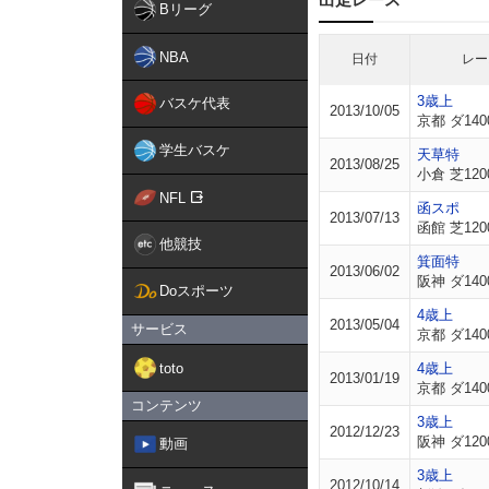
Bリーグ
NBA
日付
レー
3歳上
バスケ代表
2013/10/05
京都 ダ140
学生バスケ
天草特
2013/08/25
小倉 芝120
NFL
函スポ
2013/07/13
函館 芝120
他競技
箕面特
2013/06/02
阪神 ダ140
Doスポーツ
4歳上
2013/05/04
サービス
京都 ダ140
toto
4歳上
2013/01/19
京都 ダ140
コンテンツ
3歳上
2012/12/23
阪神 ダ120
動画
3歳上
2012/10/14