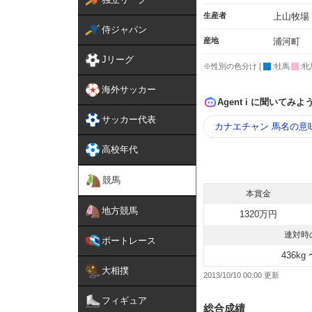
生産者
上山牧場
侍ジャパン
産地
浦河町
Jリーグ
※性別の色分け [
:牡馬
:牝
海外サッカー
Agent i に聞いてみよ
サッカー代表
カナエチャン 馬名の意
高校年代
競馬
本賞金
地方競馬
1320万円
連対時
ボートレース
436kg 
大相撲
2013/10/10 00:00
フィギュア
総合成績