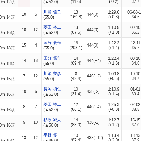
(11.6)
(-0.2)
37.7
0m 12頭
(▲52.0)
川島 信二
13
1:29.6
06-08-
10
5
444(0)
(169.8)
(+0.8)
34.5
0m 14頭
(55.0)
菱田 裕二
13
1:10.5
09-10
10
12
444(0)
(67.5)
(+1.0)
35.2
0m 16頭
(▲52.0)
国分 優作
16
1:22.2
12-11
15
4
444(0)
(208.1)
(+1.4)
35.7
0m 18頭
(55.0)
国分 優作
14
1:22.4
09-10
14
18
444(+4)
(69.4)
(+1.3)
34.6
0m 18頭
(55.0)
川須 栄彦
8
1:09.8
10-10
7
12
440(+2)
(42.4)
(+0.6)
34.7
0m 15頭
(55.0)
長岡 禎仁
10
1:10.9
01-01
10
6
438(-2)
(31.4)
(+1.4)
39.4
0m 16頭
(▲52.0)
菱田 裕二
12
1:25.3
02-02
8
7
440(+4)
(66.1)
(+0.9)
38.8
0m 16頭
(▲52.0)
杉原 誠人
14
1:12.7
15-15
9
10
436(-2)
(83.0)
(+1.2)
37.0
0m 16頭
(▲50.0)
平野 優
10
1:13.4
13-13
13
12
438(+12)
(87.4)
(+2.0)
37.9
0m 15頭
(▲49.0)