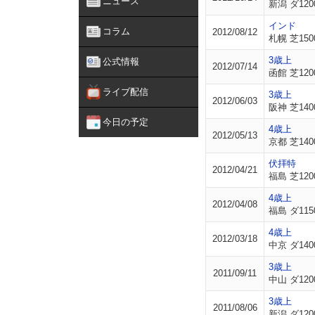
ニュース
新潟 ダ120
インド
コラム
2012/08/12
札幌 芝150
3歳上
公式情報
2012/07/14
函館 芝120
ライブ配信
3歳上
2012/06/03
阪神 芝140
今日の予定
4歳上
2012/05/13
京都 芝140
伏拝特
2012/04/21
福島 芝120
4歳上
2012/04/08
福島 ダ115
4歳上
2012/03/18
中京 ダ140
3歳上
2011/09/11
中山 ダ120
3歳上
2011/08/06
新潟 ダ120