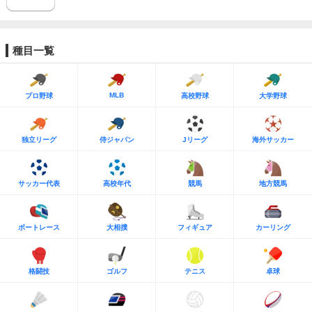
種目一覧
MLB
プロ野球
高校野球
大学野球
独立リーグ
侍ジャパン
Jリーグ
海外サッカー
サッカー代表
高校年代
競馬
地方競馬
ボートレース
大相撲
フィギュア
カーリング
格闘技
ゴルフ
テニス
卓球