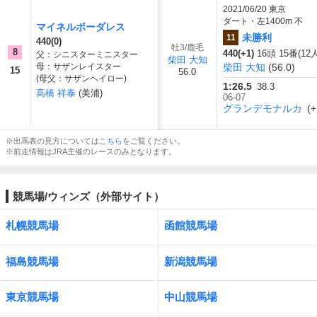
2021/06/20
東京
ダート・左1400m 不
マイネルボーダレス
未勝利
11
440(0)
牡3/鹿毛
8
440(+1)
16頭 15番(12
父：シニスターミニスター
柴田 大知
母：サザンレイスター
柴田 大知
(56.0)
15
56.0
(母父：サザンヘイロー)
1:26.5
38.3
高橋 祥泰
(美浦)
06-07
グランデモナルカ
(+
※出馬表の見方については
こちら
をご覧ください。
※前走情報はJRA主催のレースのみとなります。
競馬場/ウィンズ（外部サイト）
札幌競馬場
函館競馬場
福島競馬場
新潟競馬場
東京競馬場
中山競馬場