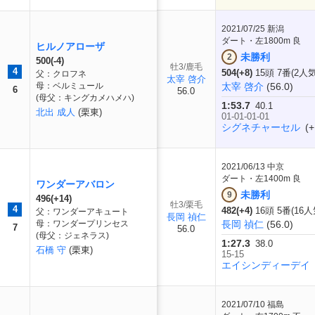
2021/07/25
新潟
ダート・左1800m 良
ヒルノアローザ
未勝利
2
500(-4)
牡3/鹿毛
4
504(+8)
15頭 7番(2人気
父：クロフネ
太宰 啓介
母：ベルミュール
太宰 啓介
(56.0)
6
56.0
(母父：キングカメハメハ)
1:53.7
40.1
北出 成人
(栗東)
01-01-01-01
シグネチャーセル
(+
2021/06/13
中京
ダート・左1400m 良
ワンダーアバロン
未勝利
9
496(+14)
牡3/栗毛
4
482(+4)
16頭 5番(16人
父：ワンダーアキュート
長岡 禎仁
母：ワンダープリンセス
長岡 禎仁
(56.0)
7
56.0
(母父：ジェネラス)
1:27.3
38.0
石橋 守
(栗東)
15-15
エイシンディーデイ
2021/07/10
福島