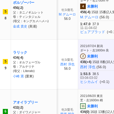
ダート・右1700m 不
ボルゾーバー
未勝利
4
456(-2)
牡3/鹿毛
5
458(-4)
15頭 15番(2人
父：タニノギムレット
M.デムーロ
母：ティンタジェル
M.デムーロ
(56.0)
8
56.0
(母父：キングカメハメハ)
1:47.0
37.9
金成 貴史
(美浦)
11-11-04-02
ピュアブラッド
(+0.
2021/07/24
新潟
ダート・左1800m 良
ラリック
未勝利
2
434(-4)
牡3/栗毛
5
438(+4)
15頭 8番(10人
父：オルフェーヴル
西村 淳也
母：アルテリテ
西村 淳也
(56.0)
9
56.0
(母父：Literato)
1:53.5
38.5
小崎 憲
(栗東)
03-04-03-02
ヒシカムイ
(+0.1)
2021/06/20
東京
芝・左1600m 稍
アオイラブリー
未勝利
11
432(-2)
牝3/栗毛
6
434(0)
16頭 13番(12人
父：ダイワメジャー