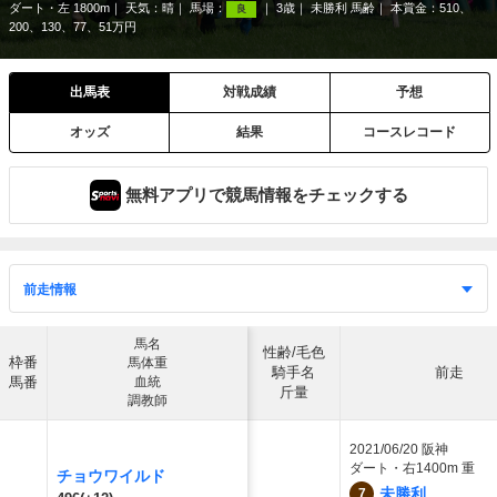
ダート・左 1800m
天気：
晴
馬場：
3歳
未勝利 馬齢
本賞金：510、
良
200、130、77、51万円
出馬表
対戦成績
予想
オッズ
結果
コースレコード
無料アプリで競馬情報をチェックする
馬名
性齢/毛色
枠番
馬体重
騎手名
前走
馬番
血統
斤量
調教師
2021/06/20
阪神
ダート・右1400m 重
チョウワイルド
未勝利
7