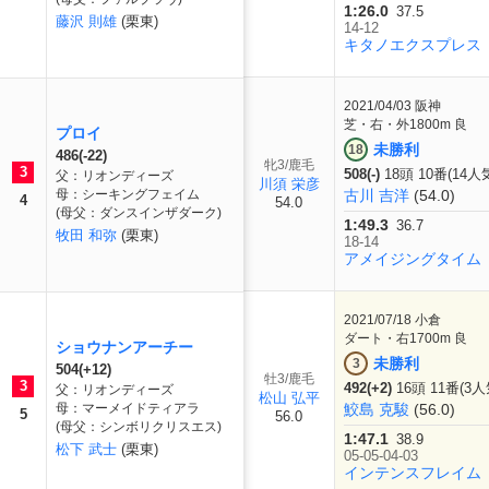
1:26.0
37.5
藤沢 則雄
(栗東)
14-12
キタノエクスプレス
2021/04/03
阪神
芝・右・外1800m 良
プロイ
未勝利
18
486(-22)
牝3/鹿毛
3
508(-)
18頭 10番(14人
父：リオンディーズ
川須 栄彦
母：シーキングフェイム
古川 吉洋
(54.0)
4
54.0
(母父：ダンスインザダーク)
1:49.3
36.7
牧田 和弥
(栗東)
18-14
アメイジングタイム
2021/07/18
小倉
ダート・右1700m 良
ショウナンアーチー
未勝利
3
504(+12)
牡3/鹿毛
3
492(+2)
16頭 11番(3人
父：リオンディーズ
松山 弘平
母：マーメイドティアラ
鮫島 克駿
(56.0)
5
56.0
(母父：シンボリクリスエス)
1:47.1
38.9
松下 武士
(栗東)
05-05-04-03
インテンスフレイム