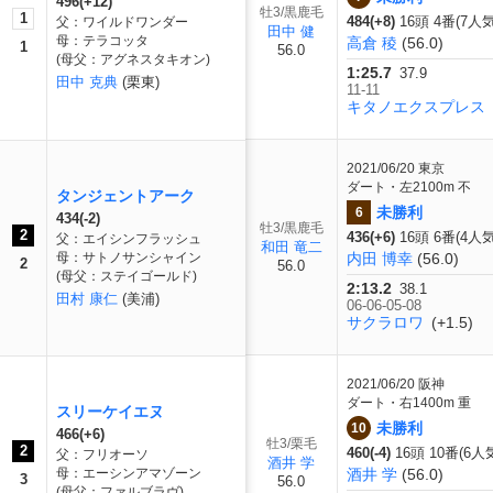
496(+12)
牡3/黒鹿毛
1
484(+8)
16頭 4番(7人気
父：ワイルドワンダー
田中 健
母：テラコッタ
高倉 稜
(56.0)
1
56.0
(母父：アグネスタキオン)
1:25.7
37.9
田中 克典
(栗東)
11-11
キタノエクスプレス
2021/06/20
東京
ダート・左2100m 不
タンジェントアーク
未勝利
6
434(-2)
牡3/黒鹿毛
2
436(+6)
16頭 6番(4人気
父：エイシンフラッシュ
和田 竜二
母：サトノサンシャイン
内田 博幸
(56.0)
2
56.0
(母父：ステイゴールド)
2:13.2
38.1
田村 康仁
(美浦)
06-06-05-08
サクラロワ
(+1.5)
2021/06/20
阪神
ダート・右1400m 重
スリーケイエヌ
未勝利
10
466(+6)
牡3/栗毛
2
460(-4)
16頭 10番(6人
父：フリオーソ
酒井 学
母：エーシンアマゾーン
酒井 学
(56.0)
3
56.0
(母父：ファルブラヴ)