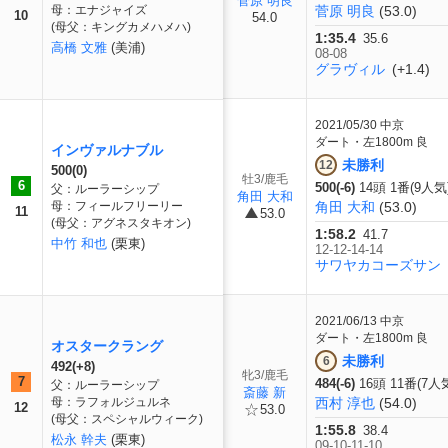
菅原 明良
母：エナジャイズ
菅原 明良
(53.0)
10
54.0
(母父：キングカメハメハ)
1:35.4
35.6
高橋 文雅
(美浦)
08-08
グラヴィル
(+1.4)
2021/05/30
中京
ダート・左1800m 良
インヴァルナブル
未勝利
12
500(0)
牡3/鹿毛
6
500(-6)
14頭 1番(9人気
父：ルーラーシップ
角田 大和
母：フィールフリーリー
角田 大和
(53.0)
11
53.0
(母父：アグネスタキオン)
1:58.2
41.7
中竹 和也
(栗東)
12-12-14-14
サワヤカコーズサン
2021/06/13
中京
ダート・左1800m 良
オスタークラング
未勝利
6
492(+8)
牝3/鹿毛
7
484(-6)
16頭 11番(7人
父：ルーラーシップ
斎藤 新
母：ラフォルジュルネ
西村 淳也
(54.0)
12
53.0
(母父：スペシャルウィーク)
1:55.8
38.4
松永 幹夫
(栗東)
09-10-11-10