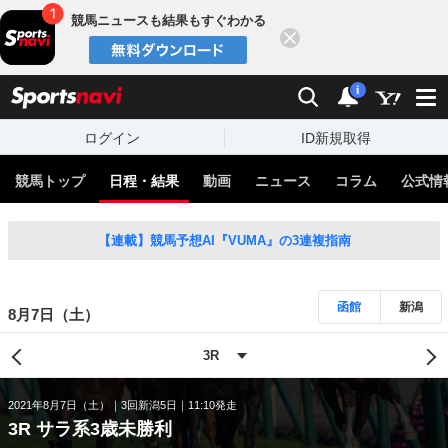
競馬ニュースも結果もすぐわかる
閉じる
スポーツナビ
検索
通知
i
ログイン
ID新規取得
競馬トップ
日程・結果
動画
ニュース
コラム
公式情
【連載】競馬予想AI『VUMA』の3連複指南
函館
新潟
8月7日（土）
2021年8月7日（土）
3回新潟5日
11:10発走
3R サラ系3歳未勝利