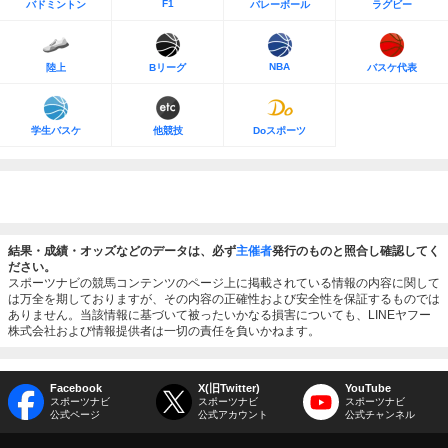
F1
バドミントン
バレーボール
ラグビー
NBA
陸上
Bリーグ
バスケ代表
学生バスケ
他競技
Doスポーツ
結果・成績・オッズなどのデータは、必ず
主催者
発行のものと照合し確認してく
ださい。
スポーツナビの競馬コンテンツのページ上に掲載されている情報の内容に関して
は万全を期しておりますが、その内容の正確性および安全性を保証するものでは
ありません。当該情報に基づいて被ったいかなる損害についても、LINEヤフー
株式会社および情報提供者は一切の責任を負いかねます。
Facebook
X(旧Twitter)
YouTube
スポーツナビ
スポーツナビ
スポーツナビ
公式ページ
公式アカウント
公式チャンネル