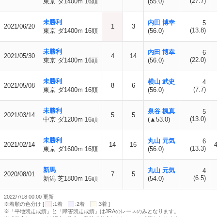
(27.7)
東京 ダ1400m 16頭
(55.0)
未勝利
内田 博幸
5
2021/06/20
1
3
(13.8)
東京 ダ1400m 16頭
(56.0)
未勝利
内田 博幸
6
2021/05/30
4
14
(22.0)
東京 ダ1400m 16頭
(56.0)
未勝利
横山 武史
4
2021/05/08
8
6
(7.7)
東京 ダ1400m 16頭
(56.0)
未勝利
泉谷 楓真
5
2021/03/14
5
5
(13.0)
中京 ダ1200m 16頭
(▲53.0)
未勝利
丸山 元気
6
2021/02/14
14
16
(13.3)
東京 ダ1600m 16頭
(56.0)
新馬
丸山 元気
4
2020/08/01
7
5
(6.5)
新潟 芝1800m 16頭
(54.0)
2022/7/18 00:00 更新
※着順の色分け [
:1着
:2着
:3着 ]
※「平地競走成績」と「障害競走成績」はJRAのレースのみとなります。