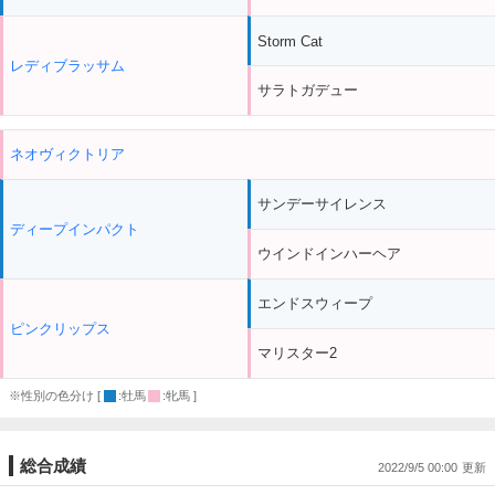
Storm Cat
レディブラッサム
サラトガデュー
ネオヴィクトリア
サンデーサイレンス
ディープインパクト
ウインドインハーヘア
エンドスウィープ
ピンクリップス
マリスター2
※性別の色分け [
:牡馬
:牝馬 ]
総合成績
2022/9/5 00:00