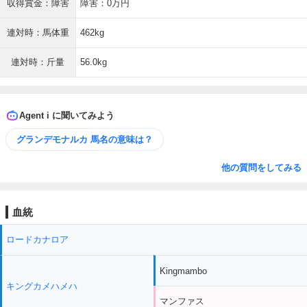
収得賞金：障害
障害：0万円
連対時：馬体重
462kg
連対時：斤量
56.0kg
Agent i に聞いてみよう
グランデモナルカ 馬名の意味は？
他の質問をしてみる
血統
ロードカナロア
Kingmambo
キングカメハメハ
マンファス