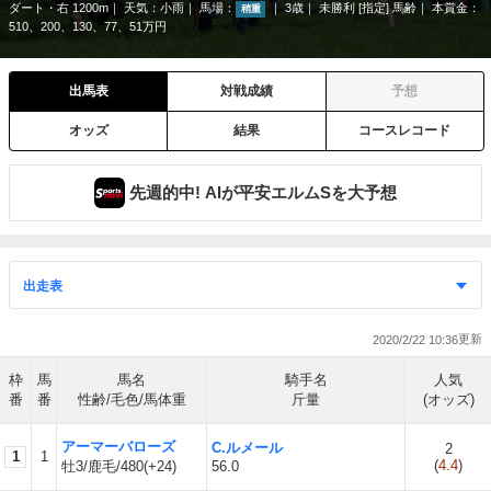
ダート・右 1200m
天気：
小雨
馬場：
3歳
未勝利 [指定] 馬齢
本賞金：
稍重
510、200、130、77、51万円
出馬表
対戦成績
予想
オッズ
結果
コースレコード
先週的中! AIが平安エルムSを大予想
2020/2/22 10:36
枠
馬
馬名
騎手名
人気
番
番
性齢/毛色/馬体重
斤量
(オッズ)
アーマーバローズ
C.ルメール
2
1
1
(
4.4
)
牡3/鹿毛/480(+24)
56.0