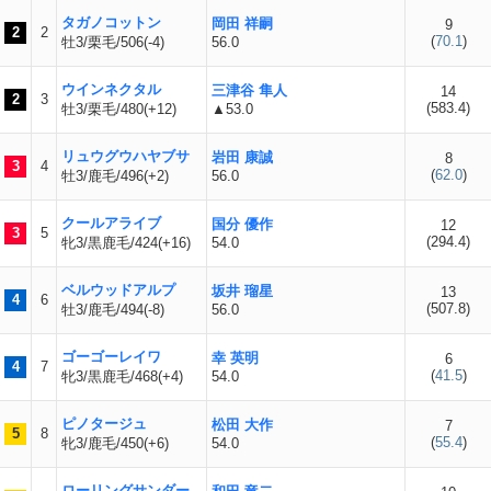
タガノコットン
岡田 祥嗣
9
2
2
(
70.1
)
牡3/栗毛/506(-4)
56.0
ウインネクタル
三津谷 隼人
14
2
3
(
583.4
)
牡3/栗毛/480(+12)
▲53.0
リュウグウハヤブサ
岩田 康誠
8
3
4
(
62.0
)
牡3/鹿毛/496(+2)
56.0
クールアライブ
国分 優作
12
3
5
(
294.4
)
牝3/黒鹿毛/424(+16)
54.0
ベルウッドアルプ
坂井 瑠星
13
4
6
(
507.8
)
牡3/鹿毛/494(-8)
56.0
ゴーゴーレイワ
幸 英明
6
4
7
(
41.5
)
牝3/黒鹿毛/468(+4)
54.0
ピノタージュ
松田 大作
7
5
8
(
55.4
)
牝3/鹿毛/450(+6)
54.0
ローリングサンダー