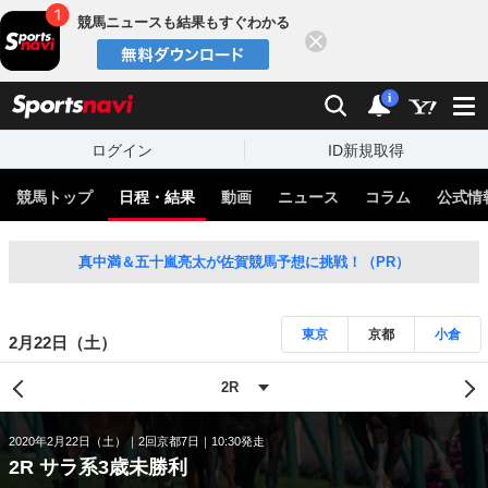
競馬ニュースも結果もすぐわかる
閉じる
スポーツナビ
検索
通知
i
ログイン
ID新規取得
競馬トップ
日程・結果
動画
ニュース
コラム
公式情
真中満＆五十嵐亮太が佐賀競馬予想に挑戦！（PR）
東京
京都
小倉
2月22日（土）
2020年2月22日（土）
2回京都7日
10:30発走
2R サラ系3歳未勝利