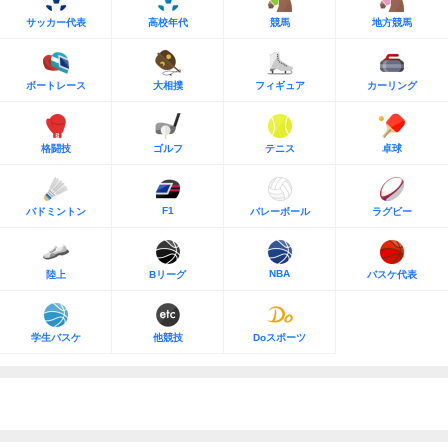
サッカー代表
高校年代
競馬
地方競馬
ボートレース
大相撲
フィギュア
カーリング
格闘技
ゴルフ
テニス
卓球
F1
バドミントン
バレーボール
ラグビー
NBA
陸上
Bリーグ
バスケ代表
学生バスケ
他競技
Doスポーツ