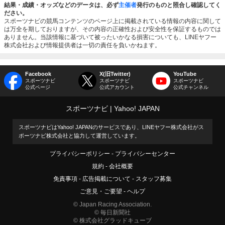
結果・成績・オッズなどのデータは、必ず
主催者
発行のものと照合し確認してく
ださい。
スポーツナビの競馬コンテンツのページ上に掲載されている情報の内容に関して
は万全を期しておりますが、その内容の正確性および安全性を保証するものでは
ありません。当該情報に基づいて被ったいかなる損害についても、LINEヤフー
株式会社および情報提供者は一切の責任を負いかねます。
Facebook
X(旧Twitter)
YouTube
スポーツナビ
スポーツナビ
スポーツナビ
公式ページ
公式アカウント
公式チャンネル
スポーツナビ
Yahoo! JAPAN
スポーツナビはYahoo! JAPANのサービスであり、LINEヤフー株式会社がス
ポーツナビ株式会社と協力して運営しています。
プライバシーポリシー
プライバシーセンター
規約
会社概要
免責事項
広告掲載について
スタッフ募集
ご意見・ご要望
ヘルプ
© Japan Racing Association.
© 毎日新聞社
© 株式会社グラッドキューブ