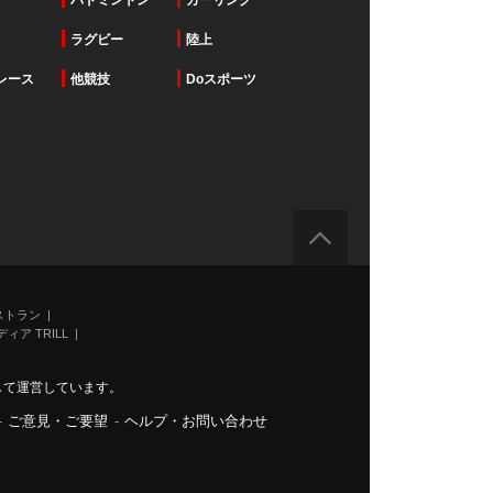
バドミントン
カーリング
ラグビー
陸上
レース
他競技
Doスポーツ
ストラン
ィア TRILL
力して運営しています。
-
ご意見・ご要望
-
ヘルプ・お問い合わせ