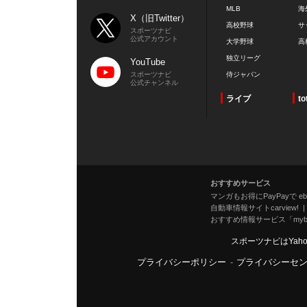
MLB
海
X（旧Twitter）
高校野球
サ
スポーツナビ
公式アカウント
大学野球
高
独立リーグ
YouTube
スポーツナビ
侍ジャパン
公式チャンネル
ライブ
to
おすすめサービス
マンガもお得にPayPayで eboo
自動車情報サイトcarview!
おすすめ情報サービス「mybe
スポーツナビはYah
プライバシーポリシー
-
プライバシーセ