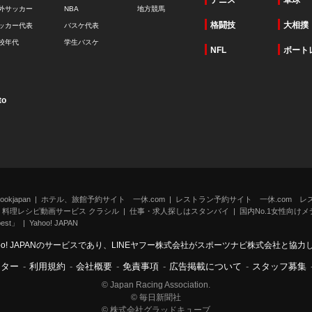
テニス
卓球
外サッカー
NBA
地方競馬
格闘技
大相撲
ッカー代表
バスケ代表
校年代
学生バスケ
NFL
ボート
to
kjapan
ホテル、旅館予約サイト 一休.com
レストラン予約サイト 一休.com レ
料理レシピ動画サービス クラシル
仕事・求人探しはスタンバイ
国内No.1女性向けメデ
st」
Yahoo! JAPAN
oo! JAPANのサービスであり、LINEヤフー株式会社がスポーツナビ株式会社と協
ンター
-
利用規約
-
会社概要
-
免責事項
-
広告掲載について
-
スタッフ募集
© Japan Racing Association.
© 毎日新聞社
© 株式会社グラッドキューブ