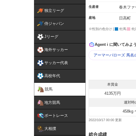
生産者
春木ファ
独立リーグ
産地
日高町
侍ジャパン
※性別の色分け [
:牡馬
:牝
Jリーグ
Agent i に聞いてみよ
海外サッカー
アーマーバローズ 馬名
サッカー代表
高校年代
本賞金
競馬
4135万円
地方競馬
連対時
458kg 
ボートレース
2022/10/17 00:00
大相撲
総合成績