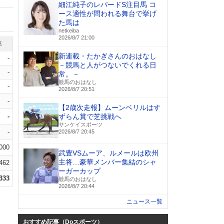
細江純子のレパードS注目馬 コ
ース適性が問われる舞台で挙げ
た馬は
netkeiba
2026/8/7 21:00
率
新連載・たかぎさんのおはなし
-
－競馬と人がつないでくれる日
-
常。－
競馬のおはなし
-
2026/8/7 20:51
-
【2歳次走報】ムーンベリルはす
-
ずらん賞で芝挑戦へ
サンケイスポーツ
-
2026/8/7 20:45
.000
武豊VSムーア、ルメールは欧州
主将…豪華メンバー集結のシャ
.462
ーガーカップ
.333
競馬のおはなし
2026/8/7 20:44
ニュース一覧
おすすめ記事（Doスポーツ）