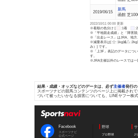
新馬
2019/06/15
函館 芝100
2022/10/11 00:00 更新
※着順の色分け [
:1着
※「平地競走成績」と「障害競
※「出走レース」はJRA、地
※減量表示は[
:1kg減
:2k
み）] です。
※「上3F」表記のデータについ
す。
※JRA主催以外のレースでは
結果・成績・オッズなどのデータは、必ず
主催者
発行の
スポーツナビの競馬コンテンツのページ上に掲載されて
づいて被ったいかなる損害についても、LINEヤフー株
Facebook
野球
サ
スポーツナビ
プロ野球
J
公式ページ