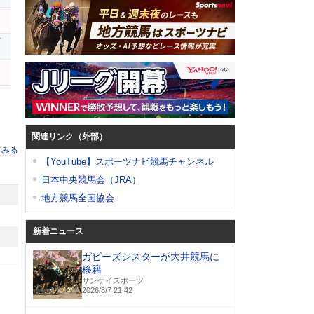
ザ
ク
関連リンク（外部）
てみる
【YouTube】スポーツナビ競馬チャンネル
日本中央競馬会（JRA）
地方競馬全国協会
新着ニュース
ガビーズシスターが大井競馬に
移籍
サンケイスポーツ
2026/8/7 21:42