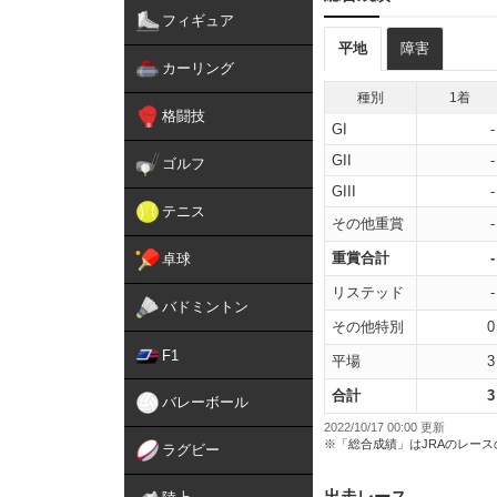
フィギュア
平地
障害
カーリング
種別
1着
格闘技
GI
-
GII
-
ゴルフ
GIII
-
テニス
その他重賞
-
重賞合計
-
卓球
リステッド
-
バドミントン
その他特別
0
F1
平場
3
合計
3
バレーボール
2022/10/17 00:00 更新
※「総合成績」はJRAのレー
ラグビー
出走レース