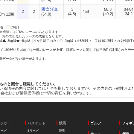
四位 洋文
3
58.3
04-04
2
2
458
(4.8)
(+0.2)
34.2
0m 12頭
(54.0)
:2着
:3着 ]
走成績」はJRAのレースのみとなります。
方、海外で出走したレースの成績となります。
g減
:3kg減
:4kg減（※女性騎手のみ）
:2kg減（※5年以上、又は101勝以上の女性騎手
て 1993年4月以前では一部のレースが上4F、障害レースに関しては平均Fで計測されたデ
一部データがない場合があります。
ものと照合し確認してください。
いる情報の内容に関しては万全を期しておりますが、その内容の正確性およ
式会社および情報提供者は一切の責任を負いかねます。
ッカー
バスケット
競馬
ゴルフ
フィギ
リーグ
Bリーグ
競馬