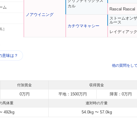
クリプティックラス
カル
ーム
Rascal Rascal
ノアウイニング
ストームオン
ルース
カチウマキャシー
馬 ]
レイディアッ
う
の意味は？
他の質問をし
付加賞金
収得賞金
0万円
平地：1500万円
障害：0万円
の馬体重
連対時の斤量
〜 492kg
54.0kg 〜 57.0kg