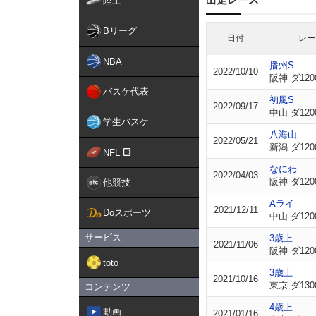
陸上
Bリーグ
日付
レー
NBA
播州S
2022/10/10
阪神 ダ120
バスケ代表
初風S
2022/09/17
中山 ダ120
学生バスケ
八海山
2022/05/21
新潟 ダ120
NFL
なにわ
2022/04/03
阪神 ダ120
他競技
Aライ
2021/12/11
Doスポーツ
中山 ダ120
サービス
3歳上
2021/11/06
阪神 ダ120
toto
3歳上
2021/10/16
東京 ダ130
コンテンツ
4歳上
動画
2021/01/16