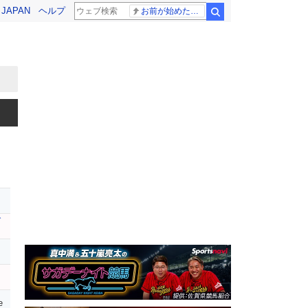
! JAPAN
ヘルプ
お前が始めた物語だろ
検索
レ
ブ
e