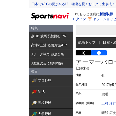
日本で45℃の夏が来る!? 猛暑を賢くおトクに生き抜く
IDでもっと便利に
新規取得
ログイン
ヤフーショッピ
特集
燕OB 競馬予想挑む/PR
競馬トップ
日程・
髙津×三浦 監督対談/PR
Jリーグ戦力 徹底分析
アーマーバロ
J国立試合に無料招待
登録抹消
種目
性齢
牡
プロ野球
生年月日
2017年5
MLB
毛色
鹿毛
高校野球
調教師（所属）
上村 洋行
馬主
猪熊 広次
大学野球