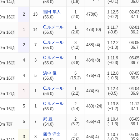
(1.9)
(+0.1)
36.0
0m 14頭
(56.0)
吉田 隼人
1
1:12.5
02-03
2
13
478(0)
(2.0)
(+0.2)
37.1
0m 16頭
(56.0)
C.ルメール
1
1:11.7
02-01
1
14
478(-10)
(2.0)
(-0.8)
36.2
0m 16頭
(56.0)
C.ルメール
3
1:12.2
06-05
2
7
488(+4)
(4.2)
(+1.0)
36.7
0m 16頭
(55.0)
C.ルメール
1
1:11.9
05-05
4
3
484(+8)
(3.8)
(+0.3)
36.7
0m 15頭
(55.0)
浜中 俊
5
1:12.8
07-05
4
5
476(+2)
(15.2)
(+0.5)
36.5
0m 16頭
(56.0)
C.ルメール
1
1:12.4
04-04
1
1
474(-6)
(2.2)
(-0.5)
36.9
0m 12頭
(56.0)
C.ルメール
2
1:13.8
11-12
5
1
480(+24)
(4.4)
(+1.2)
37.1
0m 15頭
(56.0)
武 豊
2
1:10.4
05-05
5
7
456(+2)
(5.7)
(+1.3)
36.1
0m 7頭
(54.0)
四位 洋文
3
1:10.7
05-05
3
3
454(-4)
(7.6)
(+0.7)
35.9
0m 14頭
(54.0)