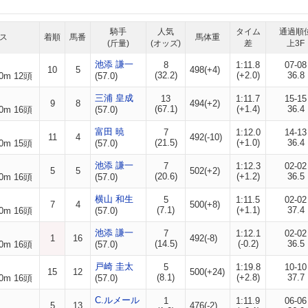
騎手
人気
タイム
通過順
ス
着順
馬番
馬体重
(斤量)
(オッズ)
差
上3F
池添 謙一
8
1:11.8
07-08
10
5
498(+4)
(32.2)
(+2.0)
36.8
0m 12頭
(57.0)
三浦 皇成
13
1:11.7
15-15
9
8
494(+2)
(67.1)
(+1.4)
36.4
0m 16頭
(57.0)
富田 暁
7
1:12.0
14-13
11
4
492(-10)
(21.5)
(+1.0)
36.4
0m 15頭
(57.0)
池添 謙一
7
1:12.3
02-02
5
5
502(+2)
(20.6)
(+1.2)
36.5
0m 16頭
(57.0)
横山 和生
5
1:11.5
02-02
7
4
500(+8)
(7.1)
(+1.1)
37.4
0m 16頭
(57.0)
池添 謙一
7
1:12.1
02-02
1
16
492(-8)
(14.5)
(-0.2)
36.5
0m 16頭
(57.0)
戸崎 圭太
5
1:19.8
10-10
15
12
500(+24)
(8.1)
(+2.8)
37.7
0m 16頭
(57.0)
C.ルメール
1
1:11.9
06-06
5
13
476(-2)