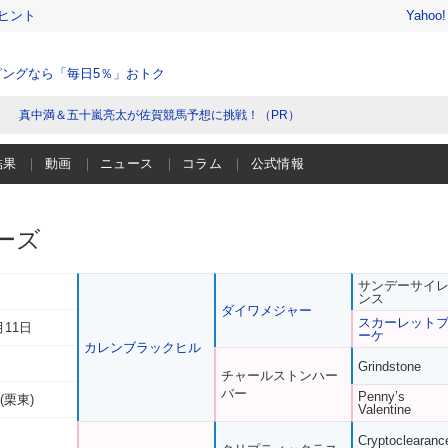
ヒント
Yahoo
ングなら「毎日5％」おトク
真中満＆五十嵐亮太が佐賀競馬予想に挑戦！（PR）
結果
動画
ニュース
コラム
公式情報
ーズ
サンデーサイ
ンス
ダイワメジャー
スカーレット
月11日
ーケ
カレンブラックヒル
Grindstone
チャールストンハー
バー
Penny’s
(栗東)
Valentine
Cryptoclearanc