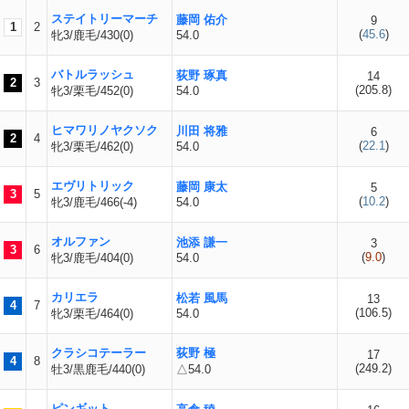
ステイトリーマーチ
藤岡 佑介
9
1
2
(
45.6
)
牝3/鹿毛/430(0)
54.0
バトルラッシュ
荻野 琢真
14
2
3
(
205.8
)
牝3/栗毛/452(0)
54.0
ヒマワリノヤクソク
川田 将雅
6
2
4
(
22.1
)
牝3/栗毛/462(0)
54.0
エヴリトリック
藤岡 康太
5
3
5
(
10.2
)
牝3/鹿毛/466(-4)
54.0
オルファン
池添 謙一
3
3
6
(
9.0
)
牝3/鹿毛/404(0)
54.0
カリエラ
松若 風馬
13
4
7
(
106.5
)
牝3/栗毛/464(0)
54.0
クラシコテーラー
荻野 極
17
4
8
(
249.2
)
牡3/黒鹿毛/440(0)
△54.0
ピンギット