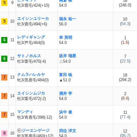
高倉 稜
16
5
9
(
246.0
)
牝3/鹿毛/424(+10)
54.0
エイシンユリーカ
福永 祐一
10
5
10
(
54.3
)
牡3/鹿毛/494(+6)
56.0
レディギャング
幸 英明
1
6
11
(
1.6
)
牝3/芦毛/464(0)
54.0
サトノホルス
坂井 瑠星
7
6
12
(
22.5
)
牡3/栗毛/470(-4)
△54.0
ナムラハレルヤ
富田 暁
18
7
13
(
294.2
)
牝3/黒鹿毛/484(0)
▲51.0
エイシンムジカ
酒井 学
2
7
14
(
8.4
)
牝3/栗毛/472(-2)
54.0
マンディ
浜中 俊
11
7
15
(
77.4
)
牝3/青鹿毛/398(-12)
54.0
ジーエンゲージ
四位 洋文
12
8
16
(
95.7
)
牝3/黒鹿毛/460(+12)
54.0