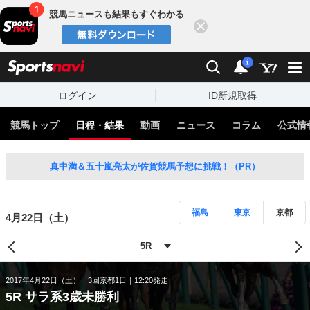
競馬ニュースも結果もすぐわかる
閉じる
スポーツナビ
検索
通知
i
ログイン
ID新規取得
競馬トップ
日程・結果
動画
ニュース
コラム
公式情
真中満＆五十嵐亮太が佐賀競馬予想に挑戦！（PR）
福島
東京
京都
4月22日（土）
2017年4月22日（土）
3回京都1日
12:20発走
5R サラ系3歳未勝利