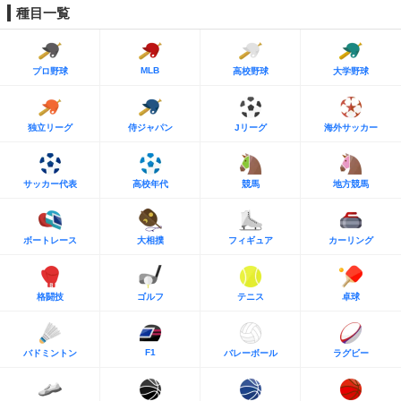
種目一覧
MLB
プロ野球
高校野球
大学野球
独立リーグ
侍ジャパン
Jリーグ
海外サッカー
サッカー代表
高校年代
競馬
地方競馬
ボートレース
大相撲
フィギュア
カーリング
格闘技
ゴルフ
テニス
卓球
F1
バドミントン
バレーボール
ラグビー