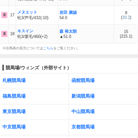
メヌエット
岩田 康誠
8
8
17
(
33.2
)
牝3/芦毛/432(-10)
54.0
キスイン
森 裕太朗
15
8
18
(
215.1
)
牝3/栗毛/460(+2)
▲51.0
※出馬表の見方については
こちら
をご覧ください。
競馬場/ウィンズ（外部サイト）
札幌競馬場
函館競馬場
福島競馬場
新潟競馬場
東京競馬場
中山競馬場
中京競馬場
京都競馬場