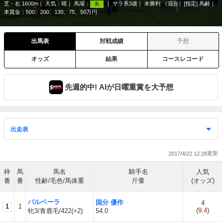
芝・右 1600m
天気：
晴
馬場：
サラ系3歳
未勝利 （混合）[指定] 馬齢
良
本賞金：500、200、130、75、50万円
出馬表
対戦成績
予想
オッズ
結果
コースレコード
先週的中! AIが日曜重賞を大予想
2017/4/22 12:28
枠
馬
馬名
騎手名
人気
番
番
性齢/毛色/馬体重
斤量
(オッズ)
バルベーラ
国分 優作
4
1
1
(
9.4
)
牝3/青鹿毛/422(+2)
54.0