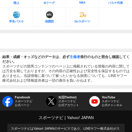
NBA
陸上
Bリーグ
バスケ代表
学生バスケ
他競技
Doスポーツ
結果・成績・オッズなどのデータは、必ず
主催者
発行のものと照合し確認してく
ださい。
スポーツナビの競馬コンテンツのページ上に掲載されている情報の内容に関して
は万全を期しておりますが、その内容の正確性および安全性を保証するものでは
ありません。当該情報に基づいて被ったいかなる損害についても、LINEヤフー
株式会社および情報提供者は一切の責任を負いかねます。
Facebook
X(旧Twitter)
YouTube
スポーツナビ
スポーツナビ
スポーツナビ
公式ページ
公式アカウント
公式チャンネル
スポーツナビ
Yahoo! JAPAN
スポーツナビはYahoo! JAPANのサービスであり、LINEヤフー株式会社がス