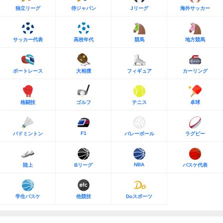
独立リーグ
侍ジャパン
Jリーグ
海外サッカー
サッカー代表
高校年代
競馬
地方競馬
ボートレース
大相撲
フィギュア
カーリング
格闘技
ゴルフ
テニス
卓球
F1
バドミントン
バレーボール
ラグビー
NBA
陸上
Bリーグ
バスケ代表
学生バスケ
他競技
Doスポーツ