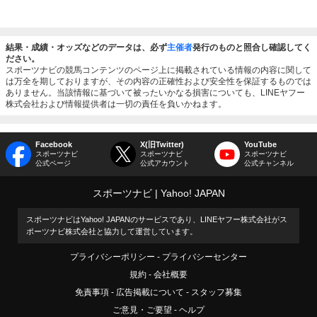
結果・成績・オッズなどのデータは、必ず
主催者
発行のものと照合し確認してく
ださい。
スポーツナビの競馬コンテンツのページ上に掲載されている情報の内容に関して
は万全を期しておりますが、その内容の正確性および安全性を保証するものでは
ありません。当該情報に基づいて被ったいかなる損害についても、LINEヤフー
株式会社および情報提供者は一切の責任を負いかねます。
Facebook
X(旧Twitter)
YouTube
スポーツナビ
スポーツナビ
スポーツナビ
公式ページ
公式アカウント
公式チャンネル
スポーツナビ
Yahoo! JAPAN
スポーツナビはYahoo! JAPANのサービスであり、LINEヤフー株式会社がス
ポーツナビ株式会社と協力して運営しています。
プライバシーポリシー
プライバシーセンター
規約
会社概要
免責事項
広告掲載について
スタッフ募集
ご意見・ご要望
ヘルプ