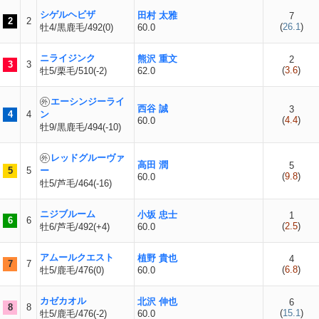
シゲルヘビザ
田村 太雅
7
2
2
(
26.1
)
牡4/黒鹿毛/492(0)
60.0
ニライジンク
熊沢 重文
2
3
3
(
3.6
)
牡5/栗毛/510(-2)
62.0
エーシンジーライ
西谷 誠
3
4
4
ン
(
4.4
)
60.0
牡9/黒鹿毛/494(-10)
レッドグルーヴァ
高田 潤
5
5
5
ー
(
9.8
)
60.0
牡5/芦毛/464(-16)
ニジブルーム
小坂 忠士
1
6
6
(
2.5
)
牡6/芦毛/492(+4)
60.0
アムールクエスト
植野 貴也
4
7
7
(
6.8
)
牡5/鹿毛/476(0)
60.0
カゼカオル
北沢 伸也
6
8
8
(
15.1
)
牡5/鹿毛/476(-2)
60.0