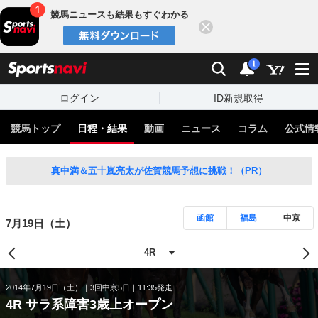
競馬ニュースも結果もすぐわかる
閉じる
スポーツナビ
検索
通知
i
ログイン
ID新規取得
競馬トップ
日程・結果
動画
ニュース
コラム
公式情
真中満＆五十嵐亮太が佐賀競馬予想に挑戦！（PR）
函館
福島
中京
7月19日（土）
2014年7月19日（土）
3回中京5日
11:35発走
4R サラ系障害3歳上オープン