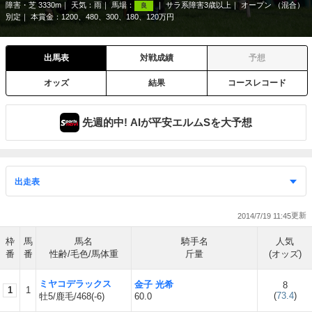
障害・芝 3330m
天気：
雨
馬場：
サラ系障害3歳以上
オープン （混合）
良
別定
本賞金：1200、480、300、180、120万円
出馬表
対戦成績
予想
オッズ
結果
コースレコード
先週的中! AIが平安エルムSを大予想
2014/7/19 11:45
枠
馬
馬名
騎手名
人気
番
番
性齢/毛色/馬体重
斤量
(オッズ)
ミヤコデラックス
金子 光希
8
1
1
(
73.4
)
牡5/鹿毛/468(-6)
60.0