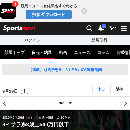
競馬ニュースも結果もすぐわかる
閉じる
スポーツナビ
検索
通知
i
ログイン
ID新規取得
競馬トップ
日程・結果
動画
ニュース
コラム
公式情
【連載】競馬予想AI『VUMA』の3連複指南
中山
阪神
9月29日（土）
2012年9月29日（土）
4回阪神8日
13:50発走
8R サラ系3歳上500万円以下