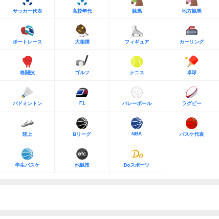
サッカー代表
高校年代
競馬
地方競馬
ボートレース
大相撲
フィギュア
カーリング
格闘技
ゴルフ
テニス
卓球
F1
バドミントン
バレーボール
ラグビー
NBA
陸上
Bリーグ
バスケ代表
学生バスケ
他競技
Doスポーツ