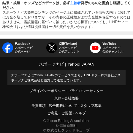
結果・成績・オッズなどのデータは、必ず
主催者
発行のものと照合し確認してく
ださい。
スポーツナビの競馬コンテンツのページ上に掲載されている情報の内容に関して
は万全を期しておりますが、その内容の正確性および安全性を保証するものでは
ありません。当該情報に基づいて被ったいかなる損害についても、LINEヤフー
株式会社および情報提供者は一切の責任を負いかねます。
Facebook
X(旧Twitter)
YouTube
スポーツナビ
スポーツナビ
スポーツナビ
公式ページ
公式アカウント
公式チャンネル
スポーツナビ
Yahoo! JAPAN
スポーツナビはYahoo! JAPANのサービスであり、LINEヤフー株式会社がス
ポーツナビ株式会社と協力して運営しています。
プライバシーポリシー
プライバシーセンター
規約
会社概要
免責事項
広告掲載について
スタッフ募集
ご意見・ご要望
ヘルプ
© Japan Racing Association.
© 毎日新聞社
© 株式会社グラッドキューブ