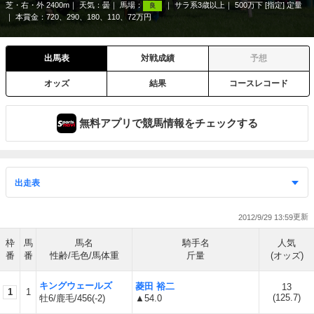
芝・右・外 2400m
天気：
曇
馬場：
サラ系3歳以上
500万下 [指定] 定量
良
本賞金：720、290、180、110、72万円
出馬表
対戦成績
予想
オッズ
結果
コースレコード
無料アプリで競馬情報をチェックする
2012/9/29 13:59
枠
馬
馬名
騎手名
人気
番
番
性齢/毛色/馬体重
斤量
(オッズ)
キングウェールズ
菱田 裕二
13
1
1
(
125.7
)
牡6/鹿毛/456(-2)
▲54.0