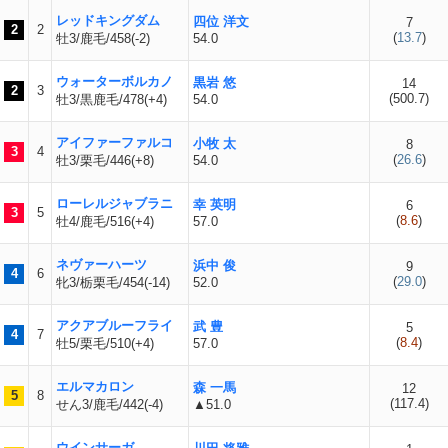
レッドキングダム
四位 洋文
7
2
2
(
13.7
)
牡3/鹿毛/458(-2)
54.0
ウォーターボルカノ
黒岩 悠
14
2
3
(
500.7
)
牡3/黒鹿毛/478(+4)
54.0
アイファーファルコ
小牧 太
8
3
4
(
26.6
)
牡3/栗毛/446(+8)
54.0
ローレルジャブラニ
幸 英明
6
3
5
(
8.6
)
牡4/鹿毛/516(+4)
57.0
ネヴァーハーツ
浜中 俊
9
4
6
(
29.0
)
牝3/栃栗毛/454(-14)
52.0
アクアブルーフライ
武 豊
5
4
7
(
8.4
)
牡5/栗毛/510(+4)
57.0
エルマカロン
森 一馬
12
5
8
(
117.4
)
せん3/鹿毛/442(-4)
▲51.0
ウインサーガ