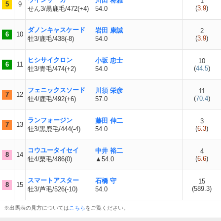
川田 将雅
1
5
9
(
3.9
)
せん3/黒鹿毛/472(+4)
54.0
ダノンキャスケード
岩田 康誠
2
6
10
(
3.9
)
牡3/鹿毛/438(-8)
54.0
ヒシサイクロン
小坂 忠士
10
6
11
(
44.5
)
牡3/青毛/474(+2)
54.0
フェニックスソード
川須 栄彦
11
7
12
(
70.4
)
牡4/鹿毛/492(+6)
57.0
ランフォージン
藤田 伸二
3
7
13
(
6.3
)
牡3/黒鹿毛/444(-4)
54.0
コウユータイセイ
中井 裕二
4
8
14
(
6.6
)
牡4/栗毛/486(0)
▲54.0
スマートアスター
石橋 守
15
8
15
(
589.3
)
牡3/芦毛/526(-10)
54.0
※出馬表の見方については
こちら
をご覧ください。