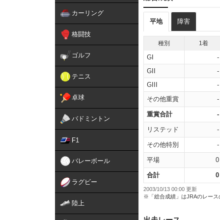
カーリング
平地
障害
格闘技
種別
1着
ゴルフ
GI
-
GII
-
テニス
GIII
-
卓球
その他重賞
-
重賞合計
-
バドミントン
リステッド
-
F1
その他特別
-
平場
0
バレーボール
合計
0
ラグビー
2003/10/13 00:00 更新
※「総合成績」はJRAのレー
陸上
出走レース