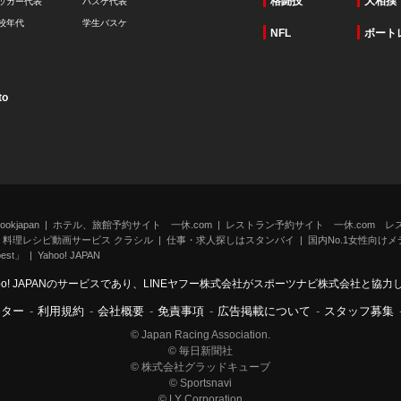
格闘技
大相撲
ッカー代表
バスケ代表
校年代
学生バスケ
NFL
ボート
to
kjapan
ホテル、旅館予約サイト 一休.com
レストラン予約サイト 一休.com レ
料理レシピ動画サービス クラシル
仕事・求人探しはスタンバイ
国内No.1女性向けメデ
st」
Yahoo! JAPAN
oo! JAPANのサービスであり、LINEヤフー株式会社がスポーツナビ株式会社と協
ンター
-
利用規約
-
会社概要
-
免責事項
-
広告掲載について
-
スタッフ募集
© Japan Racing Association.
© 毎日新聞社
© 株式会社グラッドキューブ
© Sportsnavi
© LY Corporation