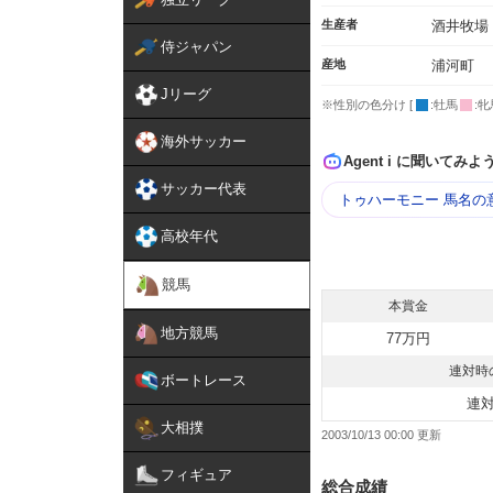
生産者
酒井牧場
侍ジャパン
産地
浦河町
Jリーグ
※性別の色分け [
:牡馬
:牝
海外サッカー
Agent i に聞いてみよ
サッカー代表
トゥハーモニー 馬名の
高校年代
競馬
本賞金
地方競馬
77万円
連対時
ボートレース
連
大相撲
2003/10/13 00:00
フィギュア
総合成績