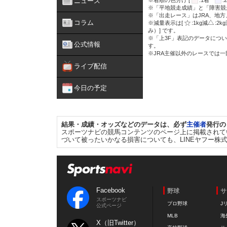
ニュース
※着順の色分け [
:1着
※「平地競走成績」と「障害競
※「出走レース」はJRA、地
コラム
※減量表示は[
:1kg減
:2k
み）] です。
※「上3F」表記のデータについ
公式情報
す。
※JRA主催以外のレースでは
ライブ配信
今日の予定
結果・成績・オッズなどのデータは、必ず
主催者
発行の
スポーツナビの競馬コンテンツのページ上に掲載されて
づいて被ったいかなる損害についても、LINEヤフー株
Facebook
野球
サ
スポーツナビ
プロ野球
J
公式ページ
MLB
海
X（旧Twitter）