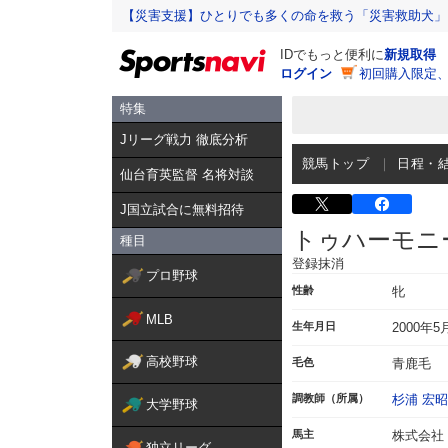
【災害支援】ひとりでも多くの命を救う「災害救助犬」
IDでもっと便利に
新規取得
ログイン
初回購入限定
特集
Jリーグ戦力 徹底分析
競馬トップ
日程・
仙台育英監督 名将対談
J国立試合に無料招待
トゥハーモニ
種目
登録抹消
プロ野球
性齢
牝
MLB
生年月日
2000年5
高校野球
毛色
青鹿毛
調教師（所属）
杉浦 宏昭
大学野球
馬主
株式会社
独立リーグ