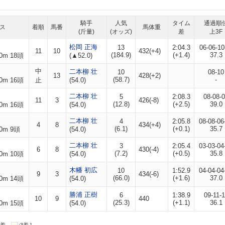
騎手
人気
タイム
通過順
ス
着順
馬番
馬体重
(斤量)
(オッズ)
差
上3F
松岡 正海
13
2:04.3
06-06-10
11
10
432(+4)
(184.9)
(+1.4)
37.3
0m 18頭
(▲52.0)
中
二本柳 壮
10
08-10
13
428(+2)
(58.7)
-
0m 16頭
止
(54.0)
二本柳 壮
5
2:08.3
08-08-
11
3
426(-8)
(12.8)
(+2.5)
39.0
0m 16頭
(54.0)
二本柳 壮
4
2:05.8
08-08-06
4
8
434(+4)
(6.1)
(+0.1)
35.7
0m 9頭
(54.0)
二本柳 壮
3
2:05.4
03-03-04
6
8
430(-4)
(7.2)
(+0.5)
35.8
0m 10頭
(54.0)
木幡 初広
10
1:52.9
04-04-04
9
3
434(-6)
(66.0)
(+1.6)
37.0
0m 14頭
(54.0)
勝浦 正樹
6
1:38.9
09-11-1
10
9
440
(25.3)
(+1.1)
36.1
0m 15頭
(54.0)