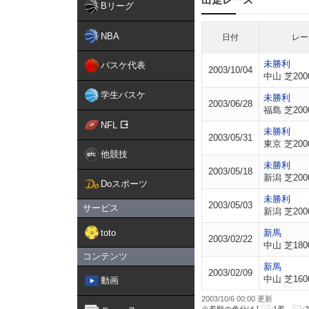
Bリーグ
NBA
日付
レー
未勝利
バスケ代表
2003/10/04
中山 芝200
学生バスケ
未勝利
2003/06/28
福島 芝200
NFL
未勝利
2003/05/31
東京 芝200
他競技
未勝利
2003/05/18
新潟 芝200
Doスポーツ
未勝利
2003/05/03
サービス
新潟 芝200
toto
新馬
2003/02/22
中山 芝180
コンテンツ
新馬
2003/02/09
中山 芝160
動画
2003/10/6 00:00 更新