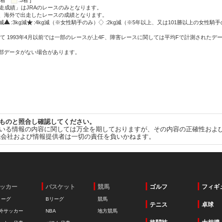
:2着
:3着 ]
走成績」はJRAのレースのみとなります。
方、海外で出走したレースの成績となります。
g減
:3kg減
:4kg減（※女性騎手のみ）
:2kg減（※5年以上、又は101勝以上の女性騎手
て 1993年4月以前では一部のレースが上4F、障害レースに関しては平均Fで計測されたデ
一部データがない場合があります。
ものと照合し確認してください。
いる情報の内容に関しては万全を期しておりますが、その内容の正確性およ
式会社および情報提供者は一切の責任を負いかねます。
ッカー
バスケット
競馬
ゴルフ
フィギ
リーグ
Bリーグ
競馬
テニス
卓球
外サッカー
NBA
地方競馬