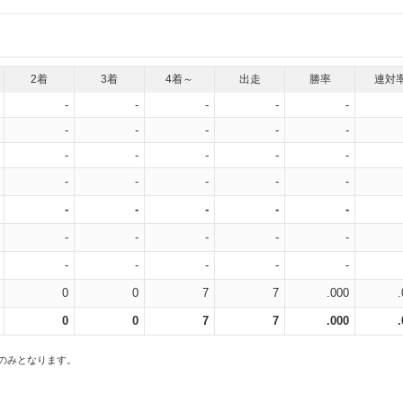
2着
3着
4着～
出走
勝率
連対
-
-
-
-
-
-
-
-
-
-
-
-
-
-
-
-
-
-
-
-
-
-
-
-
-
-
-
-
-
-
-
-
-
-
-
0
0
7
7
.000
0
0
7
7
.000
スのみとなります。