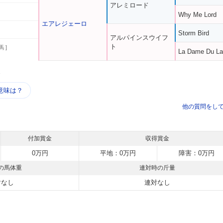
アレミロード
Why Me Lord
エアレジェーロ
Storm Bird
アルパインスウイフ
ト
馬 ]
La Dame Du L
う
意味は？
他の質問をし
付加賞金
収得賞金
0万円
平地：0万円
障害：0万円
の馬体重
連対時の斤量
対なし
連対なし