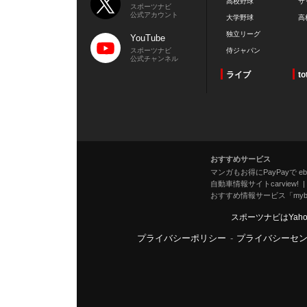
高校野球
サ
スポーツナビ
公式アカウント
大学野球
高
独立リーグ
YouTube
スポーツナビ
侍ジャパン
公式チャンネル
ライブ
to
おすすめサービス
マンガもお得にPayPayで eboo
自動車情報サイトcarview!
おすすめ情報サービス「mybe
スポーツナビはYah
プライバシーポリシー
-
プライバシーセ