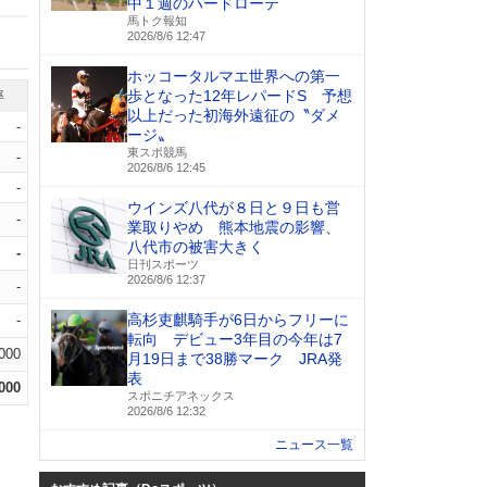
中１週のハードローテ
馬トク報知
2026/8/6 12:47
ホッコータルマエ世界への第一
歩となった12年レパードS 予想
率
以上だった初海外遠征の〝ダメ
-
ージ〟
東スポ競馬
-
2026/8/6 12:45
-
ウインズ八代が８日と９日も営
-
業取りやめ 熊本地震の影響、
八代市の被害大きく
-
日刊スポーツ
2026/8/6 12:37
-
高杉吏麒騎手が6日からフリーに
-
転向 デビュー3年目の今年は7
.000
月19日まで38勝マーク JRA発
表
.000
スポニチアネックス
2026/8/6 12:32
ニュース一覧