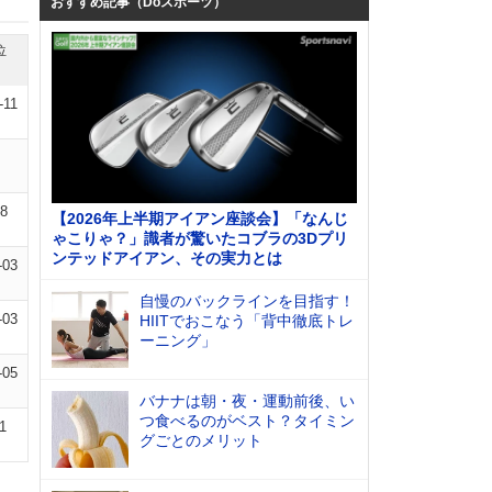
おすすめ記事（Doスポーツ）
位
-11
08
【2026年上半期アイアン座談会】「なんじ
ゃこりゃ？」識者が驚いたコブラの3Dプリ
ンテッドアイアン、その実力とは
-03
自慢のバックラインを目指す！
-03
HIITでおこなう「背中徹底トレ
ーニング」
-05
バナナは朝・夜・運動前後、い
つ食べるのがベスト？タイミン
1
グごとのメリット