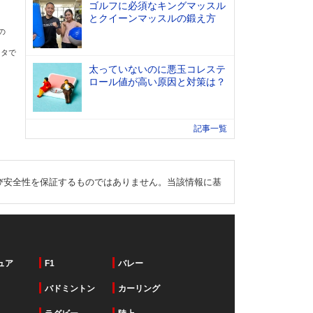
ゴルフに必須なキングマッスル
とクイーンマッスルの鍛え方
の
ータで
太っていないのに悪玉コレステ
ロール値が高い原因と対策は？
記事一覧
び安全性を保証するものではありません。当該情報に基
ュア
F1
バレー
バドミントン
カーリング