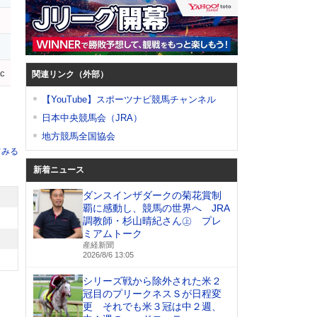
ac
関連リンク（外部）
【YouTube】スポーツナビ競馬チャンネル
日本中央競馬会（JRA）
地方競馬全国協会
てみる
新着ニュース
ダンスインザダークの菊花賞制
覇に感動し、競馬の世界へ JRA
調教師・杉山晴紀さん㊤ プレ
ミアムトーク
産経新聞
2026/8/6 13:05
シリーズ戦から除外された米２
冠目のプリークネスＳが日程変
更 それでも米３冠は中２週、