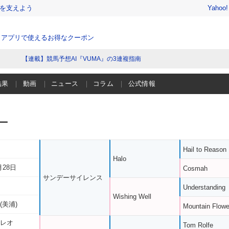
を支えよう
Yahoo
、アプリで使えるお得なクーポン
【連載】競馬予想AI『VUMA』の3連複指南
結果
動画
ニュース
コラム
公式情報
ー
Hail to Reason
Halo
月28日
Cosmah
サンデーサイレンス
Understanding
Wishing Well
(美浦)
Mountain Flowe
 レオ
Tom Rolfe