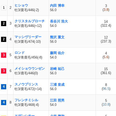
ヒショウ
内田 博幸
3
1
2
(
3.8
)
牡3/栗毛/446(-2)
56.0
クリスタルブローチ
長谷川 浩大
14
2
3
(
322.4
)
牝3/鹿毛/446(+12)
54.0
マッシヴリーダー
熊沢 重文
12
2
4
(
237.3
)
牡3/栗毛/474(-10)
56.0
ロンド
藤岡 佑介
4
3
5
(
5.6
)
牝3/青鹿毛/456(-8)
54.0
メイショウウンゼン
岩崎 祐己
15
3
6
(
361.6
)
牡3/鹿毛/446(0)
56.0
スノウプリンス
三浦 皇成
8
4
7
(
96.5
)
牡3/栗毛/472(+14)
56.0
フレンチミシル
江田 照男
5
4
8
(
10.8
)
牝3/栗毛/468(-4)
54.0
エデンシチー