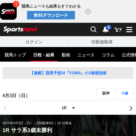
競馬ニュースも結果もすぐわかる
閉じる
スポーツナビ
検索
通知
i
ログイン
ID新規取得
競馬トップ
日程・結果
動画
ニュース
コラム
公式情
【連載】競馬予想AI『VUMA』の3連複指南
阪神
小倉
4月3日（日）
2011年4月3日（日）
2回阪神4日
10:10発走
1R サラ系3歳未勝利