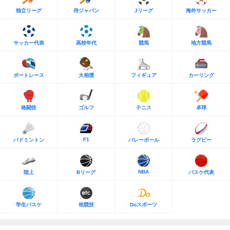
独立リーグ
侍ジャパン
Jリーグ
海外サッカー
サッカー代表
高校年代
競馬
地方競馬
ボートレース
大相撲
フィギュア
カーリング
格闘技
ゴルフ
テニス
卓球
F1
バドミントン
バレーボール
ラグビー
NBA
陸上
Bリーグ
バスケ代表
学生バスケ
他競技
Doスポーツ