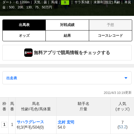
ダート・右 1200m
天気：
曇
馬場：
サラ系3歳
未勝利 [指定] 馬齢
本賞
良
金：500、200、130、75、50万円
出馬表
対戦成績
予想
オッズ
結果
コースレコード
無料アプリで競馬情報をチェックする
2011/4/3 10:19
枠
馬
馬名
騎手名
人気
番
番
性齢/毛色/馬体重
斤量
(オッズ)
サハラグレース
北村 宏司
7
1
1
(
53.2
)
牝3/芦毛/504(0)
54.0