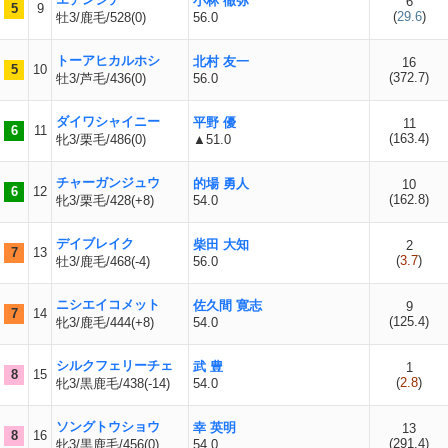
小林 徹弥
6
5
9
(
29.6
)
牡3/鹿毛/528(0)
56.0
トーアヒカルホシ
北村 友一
16
5
10
(
372.7
)
牡3/芦毛/436(0)
56.0
ダイワシャイニー
平野 優
11
6
11
(
163.4
)
牝3/栗毛/486(0)
▲51.0
チャーガンジュウ
的場 勇人
10
6
12
(
162.8
)
牝3/栗毛/428(+8)
54.0
デイブレイク
柴田 大知
2
7
13
(
3.7
)
牡3/鹿毛/468(-4)
56.0
ニシエイコメット
佐久間 寛志
9
7
14
(
125.4
)
牝3/鹿毛/444(+8)
54.0
シルクフェリーチェ
武 豊
1
8
15
(
2.8
)
牝3/黒鹿毛/438(-14)
54.0
ソングトウショウ
幸 英明
13
8
16
(
291.4
)
牝3/黒鹿毛/456(0)
54.0