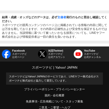
結果・成績・オッズなどのデータは、必ず
主催者
発行のものと照合し確認してく
ださい。
スポーツナビの競馬コンテンツのページ上に掲載されている情報の内容に関して
は万全を期しておりますが、その内容の正確性および安全性を保証するものでは
ありません。当該情報に基づいて被ったいかなる損害についても、LINEヤフー
株式会社および情報提供者は一切の責任を負いかねます。
Facebook
X(旧Twitter)
YouTube
スポーツナビ
スポーツナビ
スポーツナビ
公式ページ
公式アカウント
公式チャンネル
スポーツナビ
Yahoo! JAPAN
スポーツナビはYahoo! JAPANのサービスであり、LINEヤフー株式会社がス
ポーツナビ株式会社と協力して運営しています。
プライバシーポリシー
プライバシーセンター
規約
会社概要
免責事項
広告掲載について
スタッフ募集
ご意見・ご要望
ヘルプ