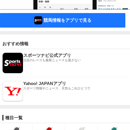
競馬情報をアプリで見る
おすすめ情報
スポーツナビ公式アプリ
注目のレースも最新ニュースも逃さない
Yahoo! JAPANアプリ
スポーツ情報やニュース、天気もこれひとつで
種目一覧