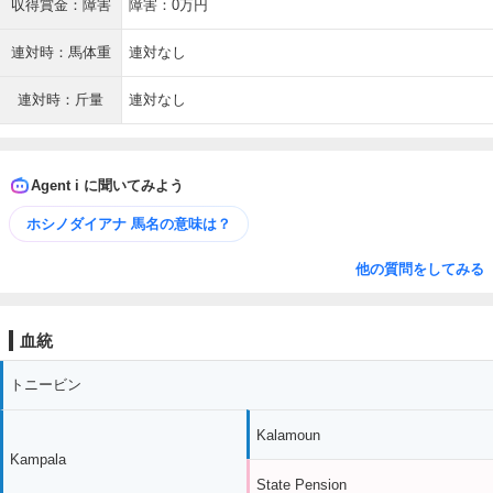
収得賞金：障害
障害：0万円
連対時：馬体重
連対なし
連対時：斤量
連対なし
Agent i に聞いてみよう
ホシノダイアナ 馬名の意味は？
他の質問をしてみる
血統
トニービン
Kalamoun
Kampala
State Pension