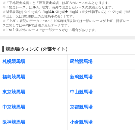
※「平地競走成績」と「障害競走成績」はJRAのレースのみとなります。
※「出走レース」はJRA、地方、海外で出走したレースの成績となります。
※減量表示は[
:1kg減
:2kg減
:3kg減
:4kg減（※女性騎手のみ）
:2kg減（※5
年以上、又は101勝以上の女性騎手のみ）] です。
※「上3F」表記のデータについて 1993年4月以前では一部のレースが上4F、障害レー
スに関しては平均Fで計測されたデータです。
※JRA主催以外のレースでは一部データがない場合があります。
競馬場/ウィンズ（外部サイト）
札幌競馬場
函館競馬場
福島競馬場
新潟競馬場
東京競馬場
中山競馬場
中京競馬場
京都競馬場
阪神競馬場
小倉競馬場