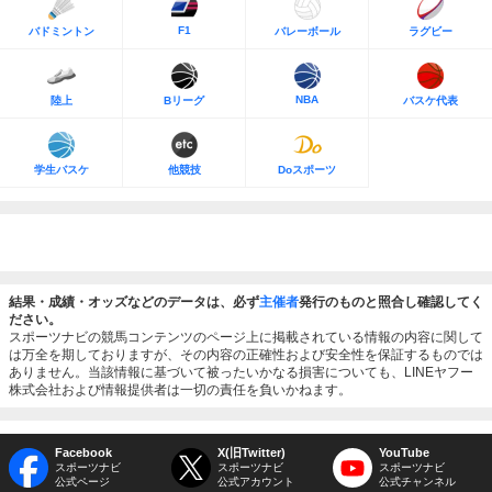
F1
バドミントン
バレーボール
ラグビー
NBA
陸上
Bリーグ
バスケ代表
学生バスケ
他競技
Doスポーツ
結果・成績・オッズなどのデータは、必ず
主催者
発行のものと照合し確認してく
ださい。
スポーツナビの競馬コンテンツのページ上に掲載されている情報の内容に関して
は万全を期しておりますが、その内容の正確性および安全性を保証するものでは
ありません。当該情報に基づいて被ったいかなる損害についても、LINEヤフー
株式会社および情報提供者は一切の責任を負いかねます。
Facebook
X(旧Twitter)
YouTube
スポーツナビ
スポーツナビ
スポーツナビ
公式ページ
公式アカウント
公式チャンネル