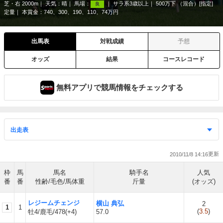
芝・右 2000m
天気：
晴
馬場：
サラ系3歳以上
500万下 （混合）[指定]
良
定量
本賞金：740、300、190、110、74万円
出馬表
対戦成績
予想
オッズ
結果
コースレコード
無料アプリで競馬情報をチェックする
2010/11/8 14:16
枠
馬
馬名
騎手名
人気
番
番
性齢/毛色/馬体重
斤量
(オッズ)
レジームチェンジ
横山 典弘
2
1
1
(
3.5
)
牡4/鹿毛/478(+4)
57.0