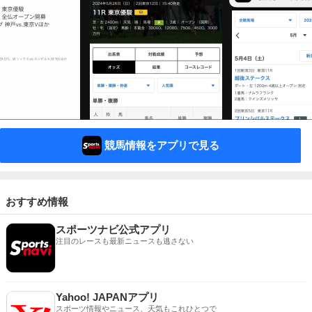
競馬情報をアプリで見る
おすすめ情報
スポーツナビ公式アプリ
注目のレースも最新ニュースも逃さない
Yahoo! JAPANアプリ
スポーツ情報やニュース、天気もこれひとつで