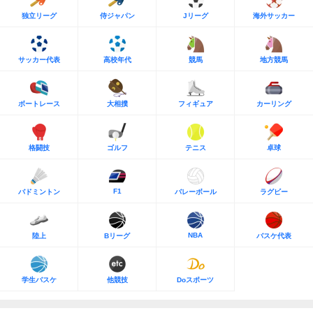
独立リーグ
侍ジャパン
Jリーグ
海外サッカー
サッカー代表
高校年代
競馬
地方競馬
ボートレース
大相撲
フィギュア
カーリング
格闘技
ゴルフ
テニス
卓球
F1
バドミントン
バレーボール
ラグビー
NBA
陸上
Bリーグ
バスケ代表
学生バスケ
他競技
Doスポーツ