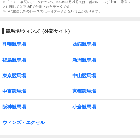
※「上3F」表記のデータについて 1993年4月以前では一部のレースが上4F、障害レー
スに関しては平均Fで計測されたデータです。
※JRA主催以外のレースでは一部データがない場合があります。
競馬場/ウィンズ（外部サイト）
札幌競馬場
函館競馬場
福島競馬場
新潟競馬場
東京競馬場
中山競馬場
中京競馬場
京都競馬場
阪神競馬場
小倉競馬場
ウィンズ・エクセル