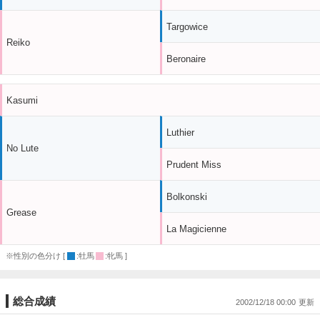
Targowice
Reiko
Beronaire
Kasumi
Luthier
No Lute
Prudent Miss
Bolkonski
Grease
La Magicienne
※性別の色分け [
:牡馬
:牝馬 ]
総合成績
2002/12/18 00:00