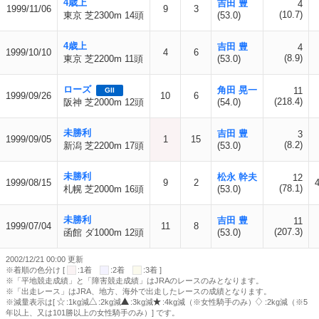
4歳上
吉田 豊
4
1999/11/06
9
3
(10.7)
東京 芝2300m 14頭
(53.0)
4歳上
吉田 豊
4
1999/10/10
4
6
(8.9)
東京 芝2200m 11頭
(53.0)
ローズ
角田 晃一
11
GII
1999/09/26
10
6
(218.4)
阪神 芝2000m 12頭
(54.0)
未勝利
吉田 豊
3
1999/09/05
1
15
(8.2)
新潟 芝2200m 17頭
(53.0)
未勝利
松永 幹夫
12
1999/08/15
9
2
(78.1)
札幌 芝2000m 16頭
(53.0)
未勝利
吉田 豊
11
1999/07/04
11
8
(207.3)
函館 ダ1000m 12頭
(53.0)
2002/12/21 00:00 更新
※着順の色分け [
:1着
:2着
:3着 ]
※「平地競走成績」と「障害競走成績」はJRAのレースのみとなります。
※「出走レース」はJRA、地方、海外で出走したレースの成績となります。
※減量表示は[
:1kg減
:2kg減
:3kg減
:4kg減（※女性騎手のみ）
:2kg減（※5
年以上、又は101勝以上の女性騎手のみ）] です。