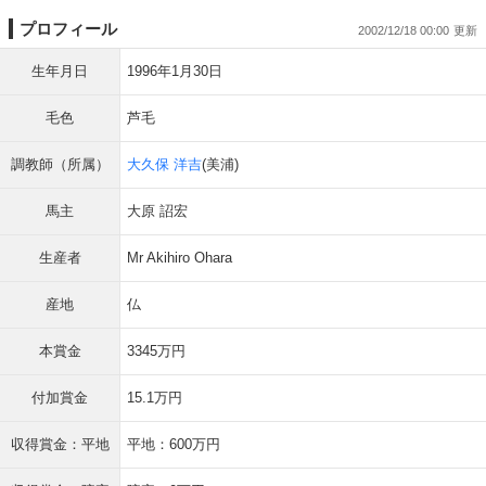
プロフィール
2002/12/18 00:00
生年月日
1996年1月30日
毛色
芦毛
調教師（所属）
大久保 洋吉
(美浦)
馬主
大原 詔宏
生産者
Mr Akihiro Ohara
産地
仏
本賞金
3345万円
付加賞金
15.1万円
収得賞金：平地
平地：600万円