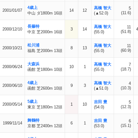
4歳上
高橋 智大
5
2001/01/07
14
12
(11.6)
中山 ダ1800m 16頭
(▲52.0)
長篠特
高橋 智大
11
2000/12/10
3
14
(51.8)
中京 芝2000m 16頭
(55.0)
松川浦
高橋 智大
11
2000/10/21
8
13
(60.9)
福島 芝2000m 13頭
(55.0)
大森浜
高橋 智大
7
2000/06/24
10
1
(18.7)
函館 芝1800m 10頭
(55.0)
4歳上
高橋 智大
4
2000/06/10
9
3
(10.3)
函館 芝2600m 10頭
(▲51.0)
5歳上
吉田 豊
5
2000/05/14
1
10
(12.3)
東京 芝1800m 12頭
(54.0)
舞鶴特
吉田 豊
6
1999/11/14
6
1
(15.1)
京都 芝2400m 12頭
(53.0)