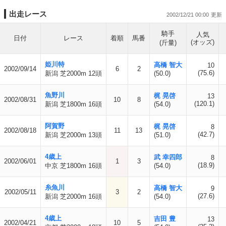
出走レース
2002/12/21 00:00
騎手
人気
日付
レース
着順
馬番
(オッズ)
(斤量)
姫川特
高橋 智大
10
2002/09/14
6
2
(75.6)
新潟 芝2000m 12頭
(50.0)
魚野川
梶 晃啓
13
2002/08/31
10
8
(120.1)
新潟 芝1800m 16頭
(54.0)
阿賀野
梶 晃啓
8
2002/08/18
11
13
(42.7)
新潟 芝2000m 13頭
(51.0)
4歳上
武 幸四郎
8
2002/06/01
1
3
(18.9)
中京 芝1800m 16頭
(54.0)
糸魚川
高橋 智大
9
2002/05/11
3
2
(27.6)
新潟 芝2000m 16頭
(54.0)
4歳上
吉田 豊
13
2002/04/21
10
5