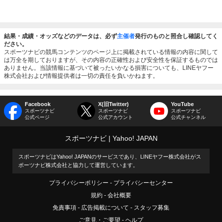
結果・成績・オッズなどのデータは、必ず
主催者
発行のものと照合し確認してく
ださい。
スポーツナビの競馬コンテンツのページ上に掲載されている情報の内容に関して
は万全を期しておりますが、その内容の正確性および安全性を保証するものでは
ありません。当該情報に基づいて被ったいかなる損害についても、LINEヤフー
株式会社および情報提供者は一切の責任を負いかねます。
Facebook
X(旧Twitter)
YouTube
スポーツナビ
スポーツナビ
スポーツナビ
公式ページ
公式アカウント
公式チャンネル
スポーツナビ
Yahoo! JAPAN
スポーツナビはYahoo! JAPANのサービスであり、LINEヤフー株式会社がス
ポーツナビ株式会社と協力して運営しています。
プライバシーポリシー
プライバシーセンター
規約
会社概要
免責事項
広告掲載について
スタッフ募集
ご意見・ご要望
ヘルプ