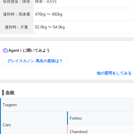
収得賞金：障害
障害：0万円
連対時：馬体重
476kg 〜 492kg
連対時：斤量
52.0kg 〜 54.0kg
Agent i に聞いてみよう
グレイスカノン 馬名の意味は？
他の質問をしてみる
血統
Turgeon
Fortino
Caro
Chambord