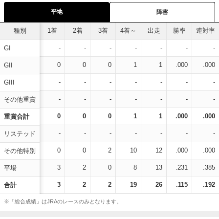
平地
障害
種別
1着
2着
3着
4着～
出走
勝率
連対率
-
-
-
-
-
-
-
GI
0
0
0
1
1
.000
.000
GII
-
-
-
-
-
-
-
GIII
-
-
-
-
-
-
-
その他重賞
0
0
0
1
1
.000
.000
重賞合計
-
-
-
-
-
-
-
リステッド
0
0
2
10
12
.000
.000
その他特別
3
2
0
8
13
.231
.385
平場
3
2
2
19
26
.115
.192
合計
※「総合成績」はJRAのレースのみとなります。