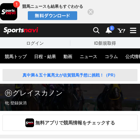
競馬ニュースも結果もすぐわかる
閉じる
スポーツナビ
検索
通知
i
ログイン
ID新規取得
競馬トップ
日程・結果
動画
ニュース
コラム
公式情
真中満＆五十嵐亮太が佐賀競馬予想に挑戦！（PR）
グレイスカノン
牝 登録抹消
無料アプリで競馬情報をチェックする