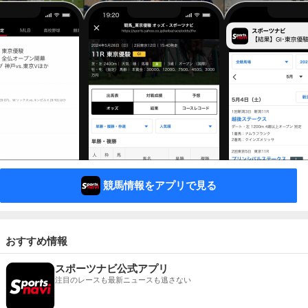
競馬情報をアプリで見る
おすすめ情報
スポーツナビ公式アプリ
注目のレースも最新ニュースも逃さない