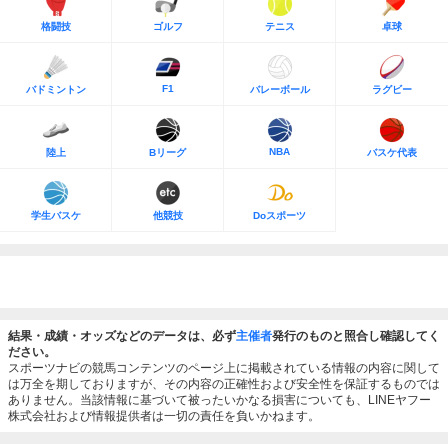
格闘技
ゴルフ
テニス
卓球
F1
バドミントン
バレーボール
ラグビー
NBA
陸上
Bリーグ
バスケ代表
学生バスケ
他競技
Doスポーツ
結果・成績・オッズなどのデータは、必ず
主催者
発行のものと照合し確認してく
ださい。
スポーツナビの競馬コンテンツのページ上に掲載されている情報の内容に関して
は万全を期しておりますが、その内容の正確性および安全性を保証するものでは
ありません。当該情報に基づいて被ったいかなる損害についても、LINEヤフー
株式会社および情報提供者は一切の責任を負いかねます。