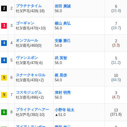
プラチナタイム
岩田 康誠
6
2
2
(
15.4
)
牡3/芦毛/428(-18)
56.0
ゴーギャン
横山 典弘
7
3
3
(
19.7
)
牡3/鹿毛/470(+10)
56.0
オンフルール
安藤 勝己
2
4
4
(
3.3
)
牝3/鹿毛/460(0)
54.0
ヴァンエボン
武 英智
5
4
5
(
11.2
)
牡3/栗毛/478(-6)
56.0
スナークキャロル
梶 晃啓
10
5
6
(
44.5
)
牝3/鹿毛/430(+2)
54.0
コスモジュゲム
津村 明秀
3
5
7
(
4.7
)
牡3/鹿毛/496(+2)
56.0
ブライティアヘアー
小野寺 祐太
13
6
8
(
371.8
)
牝3/芦毛/392(-10)
▲51.0
アイアムランボー