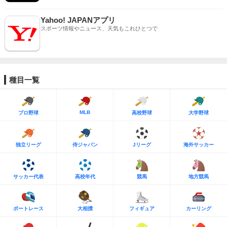
Yahoo! JAPANアプリ
スポーツ情報やニュース、天気もこれひとつで
種目一覧
MLB
プロ野球
高校野球
大学野球
独立リーグ
侍ジャパン
Jリーグ
海外サッカー
サッカー代表
高校年代
競馬
地方競馬
ボートレース
大相撲
フィギュア
カーリング