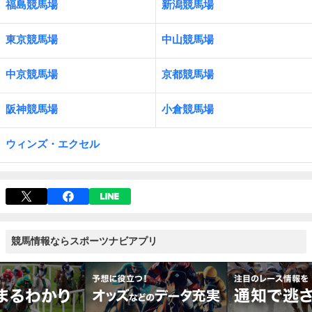
福島競馬場
新潟競馬場
東京競馬場
中山競馬場
中京競馬場
京都競馬場
阪神競馬場
小倉競馬場
ウィンズ・エクセル
競馬情報ならスポーツナビアプリ