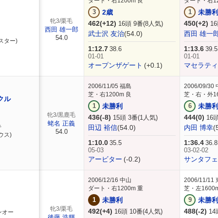
ダート・右1200m 良
ダート・右12
3
2歳
1
未勝
牝3/栗毛
462(+12)
450(+2)
16頭 9番(8人気)
16
西田 雄一郎
武士沢 友治
(54.0)
西田 雄一
54.0
スター)
1:12.7
1:13.6
38.6
39.5
01-01
01-01
オープンザゲート
(+0.1)
マセラティ
2006/11/05
福島
2006/09/30
芝・右1200m 良
芝・右・外16
クル
1
未勝利
6
未勝
牝3/黒鹿毛
436(-8)
444(0)
15頭 3番(1人気)
16頭
蛯名 正義
キ
田辺 裕信
(54.0)
内田 博幸
(
54.0
ウス)
1:10.0
1:36.4
35.5
36.8
05-03
03-02-02
アービター
(-0.2)
サンタフェ
2006/12/16
中山
2006/11/11
ダート・右1200m 重
芝・左1600
1
未勝利
9
未勝
牝3/栗毛
492(+4)
488(-2)
16頭 10番(4人気)
14
ンオー
後藤 浩輝