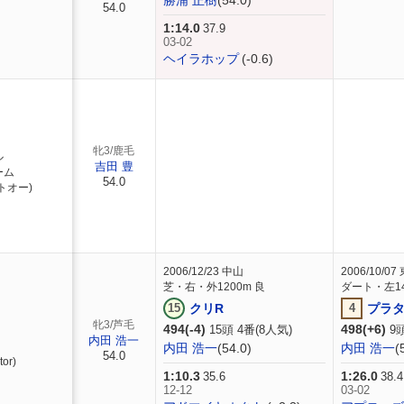
勝浦 正樹
(54.0)
54.0
1:14.0
37.9
03-02
ヘイラホップ
(-0.6)
牝3/鹿毛
ル
吉田 豊
ーム
54.0
トオー)
2006/12/23
中山
2006/10/07
芝・右・外1200m 良
ダート・左14
15
クリR
4
プラ
牝3/芦毛
494(-4)
498(+6)
15頭 4番(8人気)
9頭
内田 浩一
内田 浩一
(54.0)
内田 浩一
(
54.0
or)
1:10.3
1:26.0
35.6
38.4
12-12
03-02