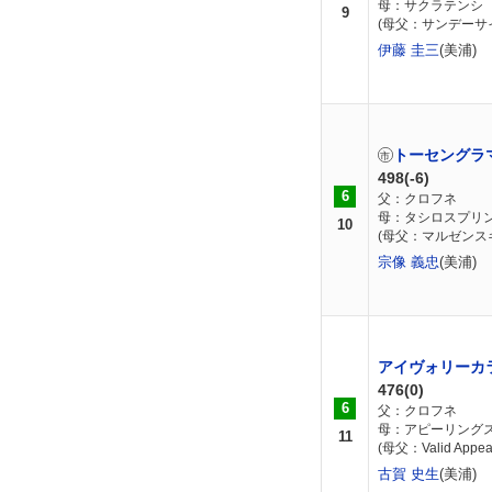
母：サクラテンシ
9
(母父：サンデーサ
伊藤 圭三
(美浦)
トーセングラ
498(-6)
6
父：クロフネ
母：タシロスプリ
10
(母父：マルゼンス
宗像 義忠
(美浦)
アイヴォリーカ
476(0)
6
父：クロフネ
母：アピーリング
11
(母父：Valid Appea
古賀 史生
(美浦)