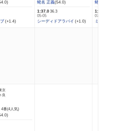
54.0)
蛯名 正義
(54.0)
蛯名 正義
(54.0)
1:37.0
1:15.1
36.3
40.4
05-05
07-07
ブ
(+1.4)
シーディドアラバイ
(+1.0)
ミキノモナコ
(+1.5
東京
m 良
 4番(4人気)
54.0)