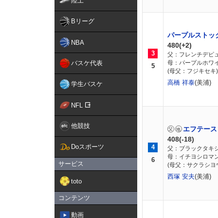
陸上
Bリーグ
パープルストッ
NBA
480(+2)
3
父：フレンチデピ
バスケ代表
母：パープルホワ
5
(母父：フジキセキ)
高橋 祥泰
(美浦)
学生バスケ
NFL
他競技
エフテース
408(-18)
Doスポーツ
4
父：ブラックタキ
母：イチヨシロマ
6
サービス
(母父：サクラシヨ
西塚 安夫
(美浦)
toto
コンテンツ
動画