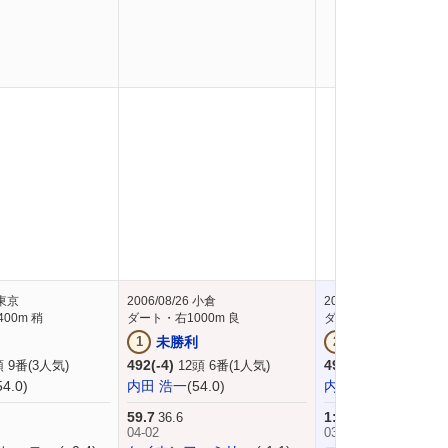
東京
2006/08/26
小倉
2006/06/24
京都
00m 稍
ダート・右1000m 良
ダート・右1200m 良
タ
1
未勝利
2
新馬
492(-4)
496(-)
 9番(3人気)
12頭 6番(1人気)
12頭 12番(6
54.0)
内田 浩一
(54.0)
内田 浩一
(54.0)
59.7
1:13.1
36.6
37.9
04-02
03-02