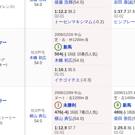
後藤 浩輝
(54.0)
岩田 康誠
(
54.0
イレンス)
1:12.2
1:37.7
38.2
37.8
02-01
02-02
トーセンマキシマム
(-0.2)
ヒシブレー
2006/12/16
中山
芝・右・外1200m 良
マー
1
新馬
牝3/芦毛
504(-)
16頭 10番(5人気)
木幡 初広
ング
木幡 初広
(54.0)
54.0
キー)
1:10.1
35.5
01-01
イチゴイチエ
(-0.3)
2006/12/09
中山
2006/11/25
ダート・右1200m 良
芝・左1400
ラー
1
未勝利
8
新馬
牝3/芦毛
476(-4)
480(-)
16頭 7番(3人気)
18頭
横山 典弘
ストーリー
横山 典弘
(54.0)
柴田 善臣
(
54.0
l)
1:12.9
1:25.0
37.7
36.1
01-01
02-02