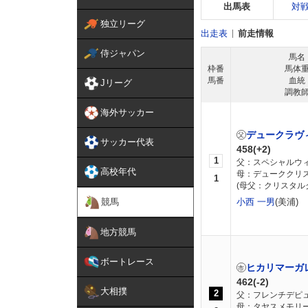
出馬表
対
独立リーグ
出走表
前走情報
侍ジャパン
馬名
枠番
馬体
馬番
血統
Jリーグ
調教
海外サッカー
デュークラヴ
サッカー代表
458(+2)
1
父：スペシャルウ
高校年代
母：デューククリ
1
(母父：クリスタル
競馬
小西 一男
(美浦)
地方競馬
ボートレース
ヒカリマーガ
462(-2)
大相撲
2
父：フレンチデピ
母：タヤスメモリ