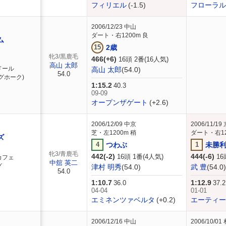
フィリエル
(-1.5)
フローラル
2006/12/23
中山
ダート・右1200m 良
ム
15
2歳
牝3/黒鹿毛
466(+6)
16頭 2番(16人気)
高山 太郎
ドール
高山 太郎
(54.0)
54.0
グホーク)
1:15.2
40.3
09-09
オープンザゲート
(+2.6)
2006/12/09
中京
2006/11/19
芝・左1200m 稍
ダート・右12
ズ
4
つわぶ
1
未勝
牝3/青鹿毛
442(-2)
444(-6)
16頭 1番(4人気)
16
カフェ
中舘 英二
グ
津村 明秀
(54.0)
武 豊
(54.0)
54.0
1:10.7
1:12.9
36.0
37.2
04-04
01-01
エミネンツァベルタ
(+0.2)
エーティー
2006/12/16
中山
2006/10/01