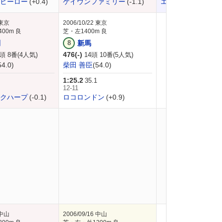
ヒーロー
(+0.4)
ケイウンファミリー
(-1.1)
エイシンイッテン
(
東京
2006/10/22
東京
00m 良
芝・左1400m 良
利
8
新馬
476(-)
頭 8番(4人気)
14頭 10番(5人気)
54.0)
柴田 善臣
(54.0)
1:25.2
35.1
12-11
クハープ
(-0.1)
ロコロンドン
(+0.9)
中山
2006/09/16
中山