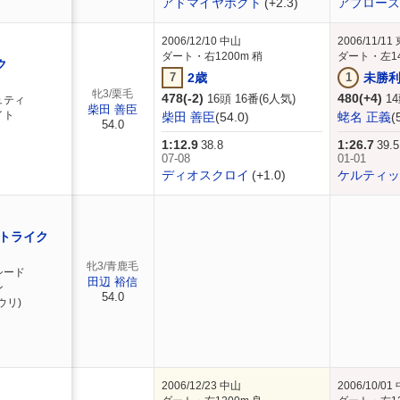
アドマイヤホクト
(+2.3)
アプローズ
2006/12/10
中山
2006/11/11
ダート・右1200m 稍
ダート・左14
ク
7
2歳
1
未勝
牝3/栗毛
478(-2)
480(+4)
16頭 16番(6人気)
14
ュティ
柴田 善臣
イト
柴田 善臣
(54.0)
蛯名 正義
(
54.0
1:12.9
1:26.7
38.8
39.5
07-08
01-01
ディオスクロイ
(+1.0)
ケルティッ
トライク
牝3/青鹿毛
シード
田辺 裕信
ン
54.0
ウリ)
2006/12/23
中山
2006/10/01