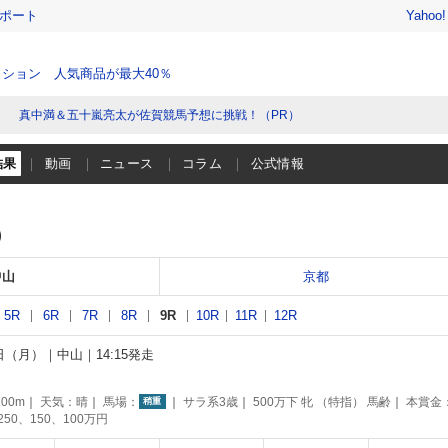
レポート
Yahoo
ション 人気商品が最大40％
真中満＆五十嵐亮太が佐賀競馬予想に挑戦！（PR）
結果
動画
ニュース
コラム
公式情報
）
中山
京都
5R
6R
7R
8R
9R
10R
11R
12R
8日（月）
中山
14:15発走
00m
天気：
晴
馬場：
サラ系3歳
500万下 牝 （特指） 馬齢
本賞金
稍重
250、150、100万円