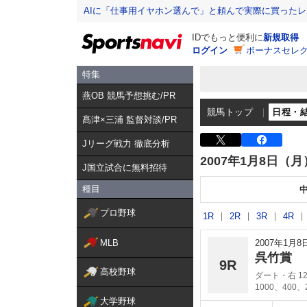
AIに「仕事用イヤホン選んで」と頼んで実際に買った
IDでもっと便利に
新規取得
ログイン
ボーナスセレク
特集
燕OB 競馬予想挑む/PR
競馬トップ
日程・
髙津×三浦 監督対談/PR
Jリーグ戦力 徹底分析
2007年1月8日（月
J国立試合に無料招待
種目
プロ野球
1R
2R
3R
4R
MLB
2007年1月
呉竹賞
9R
高校野球
ダート・右 12
1000、400、
大学野球