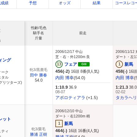
戦成績
予想
オッズ
結果
コースレコ
性齢/毛色
重
騎手名
前走
斤量
師
2006/12/17
中山
2006/11/12
芝・右・外1200m 良
ダート・左13
ィング
13
フェア
1
新馬
GIII
牝3/黒鹿毛
456(-2)
458(-)
16頭 8番(8人気)
16頭
ィーク
田中 勝春
スタル
内田 博幸
(54.0)
内田 博幸
(
54.0
グリツターズ)
1:10.9
1:21.3
36.9
38.0
08-07
02-02
アポロティアラ
(+1.5)
タカラヘリ
2006/12/10
中山
ダート・右1200m 稍
レット
1
新馬
牝3/栗毛
464(-)
16頭 16番(4人気)
ュティ
勝浦 正樹
ー