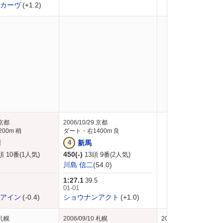
カーヴ
(+1.2)
京都
2006/10/29
京都
00m 稍
ダート・右1400m 良
利
4
新馬
450(-)
頭 10番(1人気)
13頭 9番(2人気)
川島 信二
(54.0)
1:27.1
39.5
01-01
アイン
(-0.4)
ショウナンアクト
(+1.0)
札幌
2006/09/10
札幌
2006/07/16
函館