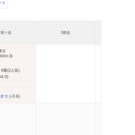
ード
前々走
3前走
4前走
東京
00m 良
 8番(2人気)
54.0)
オス
(-0.6)