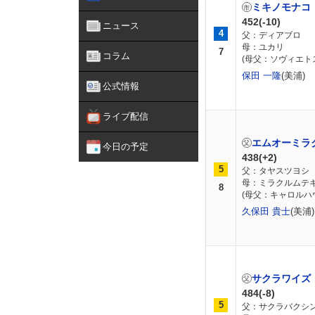
ミキノモナコ
452(-10)
ニュース
4
父：ディアブロ
母：ユカリ
7
コラム
(母父：ソヴィエト
保田 一隆
(美浦)
公式情報
ライブ配信
エムオーミラ
今日の予定
438(+2)
5
父：タヤスツヨシ
母：ミラクルムテ
8
(母父：キャロルハ
久保田 貴士
(美浦)
サクラワイズ
484(-8)
5
父：サクラバクシ