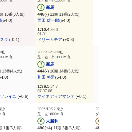
00m 良
芝・右・外1200m 良
利
3
新馬
448(-)
頭 13番(3人気)
11頭 11番(2人気)
郎
(54.0)
西田 雄一郎
(54.0)
1:10.4
36.3
01-01
スタ
(-0.1)
ドリームモア
(+0.3)
中山
2006/09/09
中山
00m 良
芝・右・外1600m 良
利
3
新馬
444(-)
 13番(4人気)
16頭 14番(5人気)
54.0)
川田 将雅
(54.0)
1:36.5
34.7
07-07-06
ソレイユ
(+0.6)
マイネディアマンテ
(+0.1)
東京
2006/10/22
東京
2006/10/01
中山
m 良
芝・左1600m 良
ダート・右1200m 良
利
6
未勝利
6
未勝利
490(+4)
486(+6)
頭 1番(5人気)
11頭 3番(6人気)
16頭 6番(5