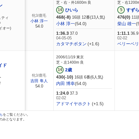
芝・右・外1600m 良
芝・右1200
ン
14
ひいら
5
すず
牝3/鹿毛
468(-8)
476(0)
16頭 12番(13人気)
11頭
ュティ
小林 淳一
ラ
小林 淳一
(54.0)
柴山 雄一
(
54.0
イオー)
1:36.3
1:11.1
37.0
36.9
04-05-05
02-02
カタマチボタン
(+1.6)
ベリーベリ
2006/11/19
東京
芝・左1400m 良
イド
14
2歳
牝3/鹿毛
430(-10)
16頭 6番(6人気)
ー
吉田 隼人
タ
内田 博幸
(54.0)
54.0
1:24.0
37.3
02-02
アドマイヤホクト
(+1.5)
ら
をご覧ください。
スのみとなります。