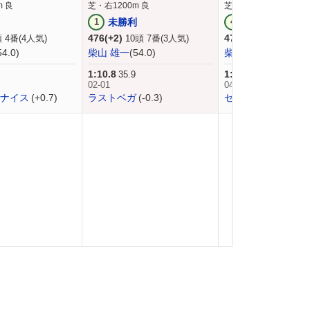
m 良
芝・右1200m 良
芝・右1200m 良
ら
1
未勝利
4
新馬
476(+2)
474(-)
 4番(4人気)
10頭 7番(3人気)
9頭 7番(9人気
54.0)
柴山 雄一
(54.0)
柴山 雄一
(54.0)
1:10.8
1:12.7
35.9
36.7
02-01
04-03
ナイス
(+0.7)
ラストベガ
(-0.3)
ゼットカーク
(+1.5