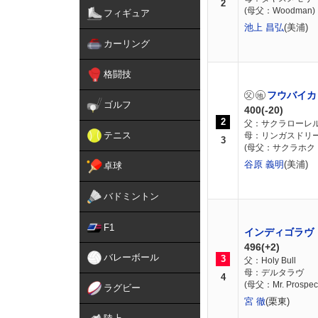
2
(母父：Woodman)
フィギュア
池上 昌弘
(美浦)
カーリング
格闘技
フウバイカ
ゴルフ
400(-20)
2
父：サクラローレ
テニス
母：リンガスドリ
3
(母父：サクラホク
谷原 義明
(美浦)
卓球
バドミントン
F1
インディゴラヴ
496(+2)
バレーボール
3
父：Holy Bull
母：デルタラヴ
4
(母父：Mr. Prospect
ラグビー
宮 徹
(栗東)