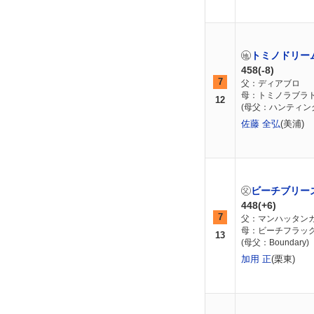
トミノドリー
458(-8)
7
父：ディアブロ
母：トミノラブラ
12
(母父：ハンティン
佐藤 全弘
(美浦)
ビーチブリー
448(+6)
7
父：マンハッタン
母：ビーチフラッ
13
(母父：Boundary)
加用 正
(栗東)