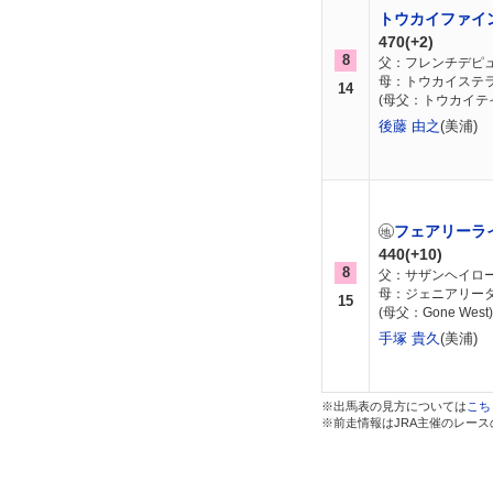
トウカイファイ
470(+2)
8
父：フレンチデピ
母：トウカイステ
14
(母父：トウカイテ
後藤 由之
(美浦)
フェアリーラ
440(+10)
8
父：サザンヘイロ
母：ジェニアリー
15
(母父：Gone West)
手塚 貴久
(美浦)
※出馬表の見方については
こち
※前走情報はJRA主催のレー