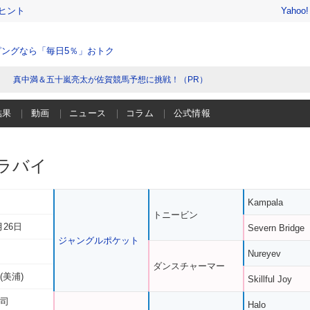
ヒント
Yahoo
ングなら「毎日5％」おトク
真中満＆五十嵐亮太が佐賀競馬予想に挑戦！（PR）
結果
動画
ニュース
コラム
公式情報
ラバイ
Kampala
トニービン
月26日
Severn Bridge
ジャングルポケット
Nureyev
ダンスチャーマー
(美浦)
Skillful Joy
方司
Halo