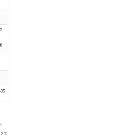
02
08
-05
の
ータで