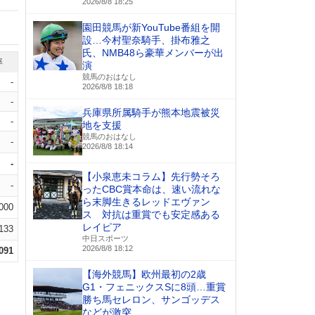
2026/8/8 18:25
園田競馬が新YouTube番組を開
設…今村聖奈騎手、掛布雅之
氏、NMB48ら豪華メンバーが出
率
演
競馬のおはなし
-
2026/8/8 18:18
-
兵庫県所属騎手が熊本地震被災
-
地を支援
競馬のおはなし
-
2026/8/8 18:14
-
【小泉恵未コラム】先行勢そろ
-
ったCBC賞本命は、速い流れな
ら末脚生きるレッドエヴァン
.000
ス 対抗は重賞でも安定感ある
レイピア
.133
中日スポーツ
2026/8/8 18:12
.091
【海外競馬】欧州最初の2歳
G1・フェニックスSに8頭…重賞
勝ち馬セレロン、サンゴッデス
などが激突