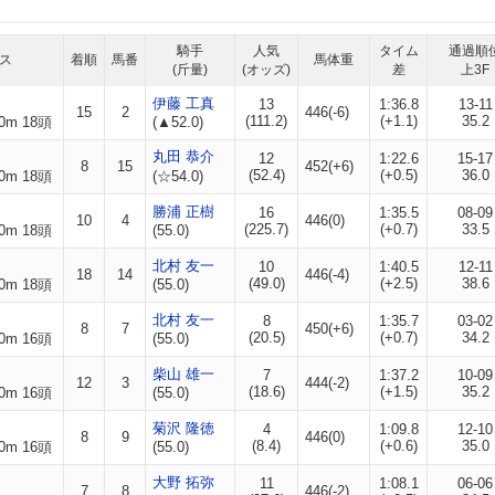
騎手
人気
タイム
通過順
ス
着順
馬番
馬体重
(斤量)
(オッズ)
差
上3F
伊藤 工真
13
1:36.8
13-11
15
2
446(-6)
(111.2)
(+1.1)
35.2
0m 18頭
(▲52.0)
丸田 恭介
12
1:22.6
15-17
8
15
452(+6)
(52.4)
(+0.5)
36.0
0m 18頭
(☆54.0)
勝浦 正樹
16
1:35.5
08-09
10
4
446(0)
(225.7)
(+0.7)
33.5
0m 18頭
(55.0)
北村 友一
10
1:40.5
12-11
18
14
446(-4)
(49.0)
(+2.5)
38.6
0m 18頭
(55.0)
北村 友一
8
1:35.7
03-02
8
7
450(+6)
(20.5)
(+0.7)
34.2
0m 16頭
(55.0)
柴山 雄一
7
1:37.2
10-09
12
3
444(-2)
(18.6)
(+1.5)
35.2
0m 16頭
(55.0)
菊沢 隆徳
4
1:09.8
12-10
8
9
446(0)
(8.4)
(+0.6)
35.0
0m 16頭
(55.0)
大野 拓弥
11
1:08.1
06-06
7
8
446(-2)