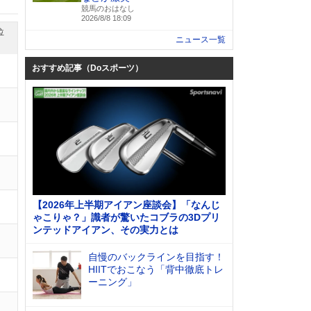
競馬のおはなし
2026/8/8 18:09
位
ニュース一覧
おすすめ記事（Doスポーツ）
【2026年上半期アイアン座談会】「なんじ
ゃこりゃ？」識者が驚いたコブラの3Dプリ
ンテッドアイアン、その実力とは
自慢のバックラインを目指す！
HIITでおこなう「背中徹底トレ
ーニング」