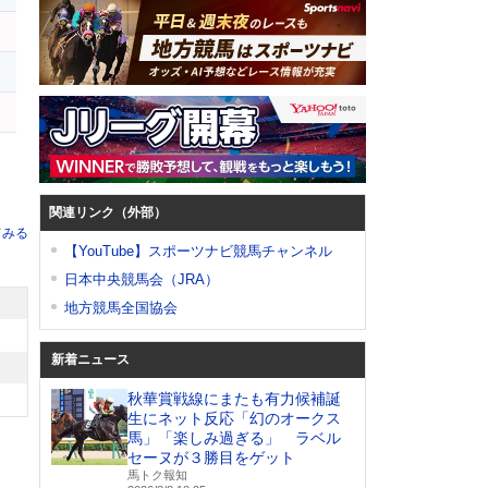
ス
ー
関連リンク（外部）
てみる
【YouTube】スポーツナビ競馬チャンネル
日本中央競馬会（JRA）
地方競馬全国協会
新着ニュース
秋華賞戦線にまたも有力候補誕
生にネット反応「幻のオークス
馬」「楽しみ過ぎる」 ラベル
セーヌが３勝目をゲット
馬トク報知