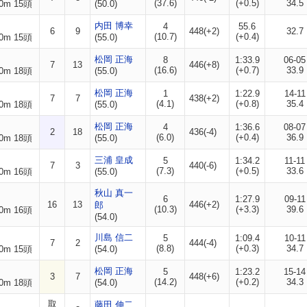
(37.6)
(+0.5)
34.5
0m 15頭
(50.0)
内田 博幸
4
55.6
6
9
448(+2)
32.7
(10.7)
(+0.4)
0m 15頭
(55.0)
松岡 正海
8
1:33.9
06-05
7
13
446(+8)
(16.6)
(+0.7)
33.9
0m 18頭
(55.0)
松岡 正海
1
1:22.9
14-11
7
7
438(+2)
(4.1)
(+0.8)
35.4
0m 18頭
(55.0)
松岡 正海
4
1:36.6
08-07
2
18
436(-4)
(6.0)
(+0.4)
36.9
0m 18頭
(55.0)
三浦 皇成
5
1:34.2
11-11
7
3
440(-6)
(7.3)
(+0.5)
33.6
0m 16頭
(55.0)
秋山 真一
6
1:27.9
09-11
16
13
446(+2)
郎
(10.3)
(+3.3)
39.6
0m 16頭
(54.0)
川島 信二
5
1:09.4
10-11
7
2
444(-4)
(8.8)
(+0.3)
34.7
0m 15頭
(54.0)
松岡 正海
5
1:23.2
15-14
3
7
448(+6)
(14.2)
(+0.2)
34.3
0m 18頭
(54.0)
取
藤田 伸二