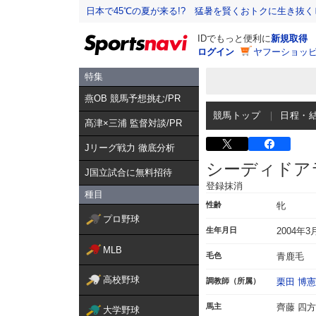
日本で45℃の夏が来る!? 猛暑を賢くおトクに生き抜く
IDでもっと便利に
新規取得
ログイン
ヤフーショッピ
特集
燕OB 競馬予想挑む/PR
競馬トップ
日程・
髙津×三浦 監督対談/PR
Jリーグ戦力 徹底分析
シーディドア
J国立試合に無料招待
登録抹消
種目
性齢
牝
プロ野球
生年月日
2004年3
MLB
毛色
青鹿毛
高校野球
調教師（所属）
栗田 博憲
馬主
齊藤 四
大学野球