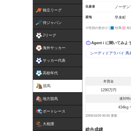
生産者
ノーザン
独立リーグ
産地
早来町
侍ジャパン
※性別の色分け [
:牡馬
:牝
Jリーグ
Agent i に聞いてみよ
海外サッカー
シーディドアラバイ 馬
サッカー代表
高校年代
本賞金
競馬
1290万円
地方競馬
連対時
434kg 
ボートレース
2009/10/29 00:00
大相撲
総合成績