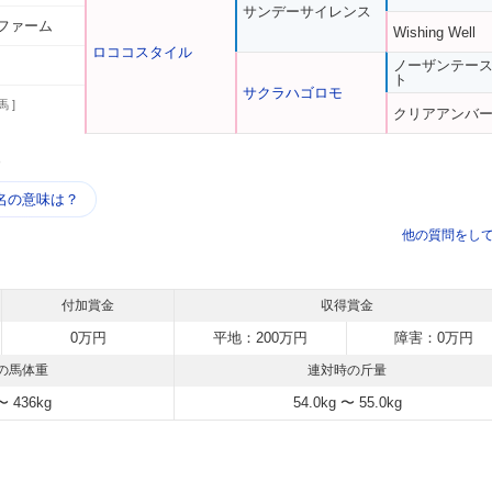
サンデーサイレンス
ファーム
Wishing Well
ロココスタイル
ノーザンテー
ト
サクラハゴロモ
馬 ]
クリアアンバ
う
名の意味は？
他の質問をし
付加賞金
収得賞金
0万円
平地：200万円
障害：0万円
の馬体重
連対時の斤量
〜 436kg
54.0kg 〜 55.0kg