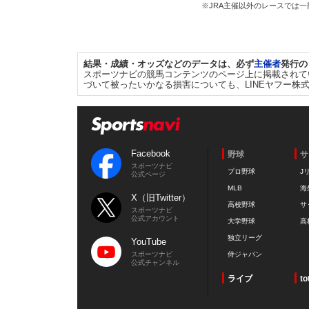
※JRA主催以外のレースでは
結果・成績・オッズなどのデータは、必ず
主催者
発行の
スポーツナビの競馬コンテンツのページ上に掲載されて
づいて被ったいかなる損害についても、LINEヤフー株
Facebook
野球
サ
スポーツナビ
プロ野球
J
公式ページ
MLB
海
X（旧Twitter）
高校野球
サ
スポーツナビ
公式アカウント
大学野球
高
独立リーグ
YouTube
スポーツナビ
侍ジャパン
公式チャンネル
ライブ
to