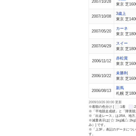
2007/10/28
東京 芝160
3歳上
2007/10/08
東京 芝140
カーネ
2007/05/20
東京 芝180
スイー
2007/04/29
東京 芝180
赤松賞
2006/11/12
東京 芝160
未勝利
2006/10/22
東京 芝160
新馬
2006/08/13
札幌 芝180
2009/10/26 00:00 更新
※着順の色分け [
:1着
※「平地競走成績」と「障害競
※「出走レース」はJRA、地
※減量表示は[
:1kg減
:2k
み）] です。
※「上3F」表記のデータについ
す。