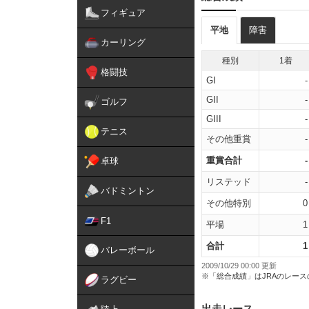
フィギュア
平地
障害
カーリング
種別
1着
格闘技
GI
-
GII
-
ゴルフ
GIII
-
テニス
その他重賞
-
重賞合計
-
卓球
リステッド
-
バドミントン
その他特別
0
F1
平場
1
合計
1
バレーボール
2009/10/29 00:00 更新
※「総合成績」はJRAのレー
ラグビー
出走レース