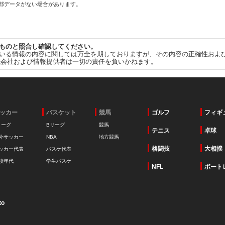
一部データがない場合があります。
ものと照合し確認してください。
いる情報の内容に関しては万全を期しておりますが、その内容の正確性およ
式会社および情報提供者は一切の責任を負いかねます。
ッカー
バスケット
競馬
ゴルフ
フィギ
リーグ
Bリーグ
競馬
テニス
卓球
外サッカー
NBA
地方競馬
格闘技
大相撲
ッカー代表
バスケ代表
校年代
学生バスケ
NFL
ボート
to