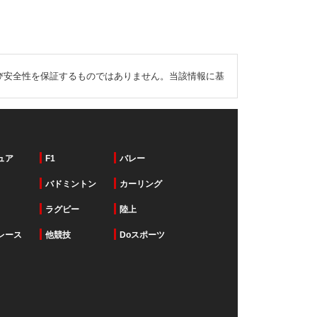
び安全性を保証するものではありません。当該情報に基
ュア
F1
バレー
バドミントン
カーリング
ラグビー
陸上
レース
他競技
Doスポーツ