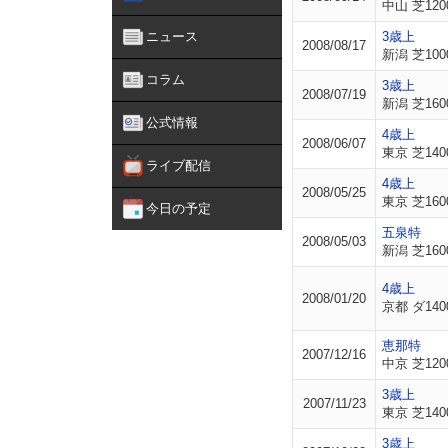
中山 芝120
ニュース
3歳上
2008/08/17
新潟 芝100
コラム
3歳上
2008/07/19
新潟 芝160
公式情報
4歳上
2008/06/07
東京 芝140
ライブ配信
4歳上
2008/05/25
東京 芝160
今日の予定
五泉特
2008/05/03
新潟 芝160
4歳上
2008/01/20
京都 ダ140
恵那特
2007/12/16
中京 芝120
3歳上
2007/11/23
東京 芝140
3歳上