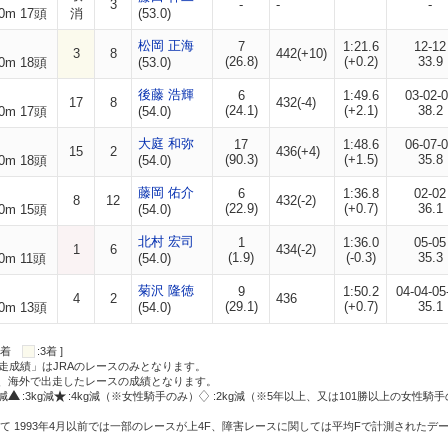
3
-
-
-
0m 17頭
消
(53.0)
松岡 正海
7
1:21.6
12-12
3
8
442(+10)
(26.8)
(+0.2)
33.9
0m 18頭
(53.0)
後藤 浩輝
6
1:49.6
03-02-
17
8
432(-4)
(24.1)
(+2.1)
38.2
0m 17頭
(54.0)
大庭 和弥
17
1:48.6
06-07-
15
2
436(+4)
(90.3)
(+1.5)
35.8
0m 18頭
(54.0)
藤岡 佑介
6
1:36.8
02-02
8
12
432(-2)
(22.9)
(+0.7)
36.1
0m 15頭
(54.0)
北村 宏司
1
1:36.0
05-05
1
6
434(-2)
(1.9)
(-0.3)
35.3
0m 11頭
(54.0)
菊沢 隆徳
9
1:50.2
04-04-05
4
2
436
(29.1)
(+0.7)
35.1
0m 13頭
(54.0)
:2着
:3着 ]
走成績」はJRAのレースのみとなります。
方、海外で出走したレースの成績となります。
g減
:3kg減
:4kg減（※女性騎手のみ）
:2kg減（※5年以上、又は101勝以上の女性騎手
て 1993年4月以前では一部のレースが上4F、障害レースに関しては平均Fで計測されたデ