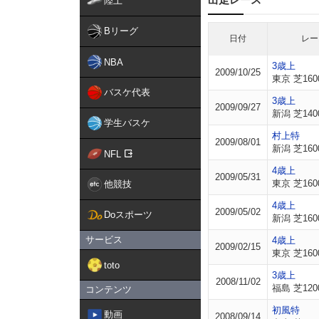
陸上
Bリーグ
日付
レー
NBA
3歳上
2009/10/25
東京 芝160
バスケ代表
3歳上
2009/09/27
新潟 芝140
学生バスケ
村上特
2009/08/01
新潟 芝160
NFL
4歳上
2009/05/31
東京 芝160
他競技
4歳上
2009/05/02
Doスポーツ
新潟 芝160
サービス
4歳上
2009/02/15
東京 芝160
toto
3歳上
2008/11/02
福島 芝120
コンテンツ
初風特
動画
2008/09/14