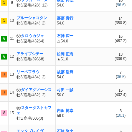
横山 典弘
10
5
9
(
96.6
)
牝3/栗毛/428(+12)
54.0
ブルーシャコタン
嘉藤 貴行
14
5
10
(
350.8
)
牝3/鹿毛/424(+2)
54.0
タロウカジャ
石神 深一
16
6
11
(
487.2
)
牡3/栗毛/432(-4)
△54.0
アライブシチー
松岡 正海
13
6
12
(
306.9
)
牝3/鹿毛/396(-8)
▲51.0
リーベフラウ
後藤 浩輝
7
7
13
(
36.5
)
牝3/鹿毛/434(+2)
54.0
ダイアグノーシス
村田 一誠
15
7
14
(
402.4
)
牡3/鹿毛/462(+2)
56.0
スターダストカフ
内田 博幸
3
8
15
ェ
(
10.1
)
56.0
牡3/鹿毛/506(0)
モンタブレイヴ
石崎 隆之
5