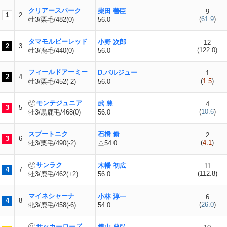
クリアースパーク
柴田 善臣
9
1
2
(
61.9
)
牡3/栗毛/482(0)
56.0
タマモルビーレッド
小野 次郎
12
2
3
(
122.0
)
牡3/鹿毛/440(0)
56.0
フィールドアーミー
D.バルジュー
1
2
4
(
1.5
)
牡3/栗毛/452(-2)
56.0
モンテジュニア
武 豊
4
3
5
(
10.6
)
牡3/黒鹿毛/468(0)
56.0
スプートニク
石橋 脩
2
3
6
(
4.1
)
牡3/栗毛/490(-2)
△54.0
サンラク
木幡 初広
11
4
7
(
112.8
)
牡3/鹿毛/462(+2)
56.0
マイネシャーナ
小林 淳一
6
4
8
(
26.0
)
牝3/鹿毛/458(-6)
54.0
サッカーローズ