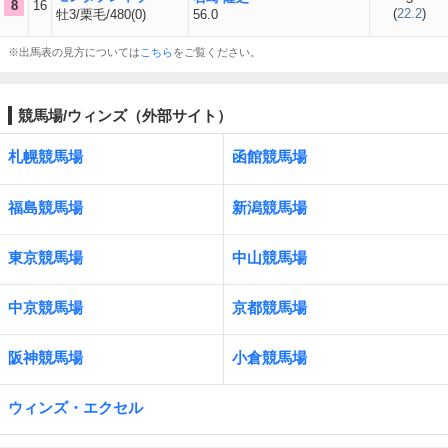
8
16
(
22.2
)
牡3/栗毛/480(0)
56.0
※出馬表の見方については
こちら
をご覧ください。
競馬場/ウィンズ（外部サイト）
札幌競馬場
函館競馬場
福島競馬場
新潟競馬場
東京競馬場
中山競馬場
中京競馬場
京都競馬場
阪神競馬場
小倉競馬場
ウィンズ・エクセル