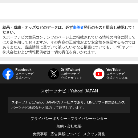
結果・成績・オッズなどのデータは、必ず
主催者
発行のものと照合し確認してく
ださい。
スポーツナビの競馬コンテンツのページ上に掲載されている情報の内容に関して
は万全を期しておりますが、その内容の正確性および安全性を保証するものでは
ありません。当該情報に基づいて被ったいかなる損害についても、LINEヤフー
株式会社および情報提供者は一切の責任を負いかねます。
Facebook
X(旧Twitter)
YouTube
スポーツナビ
スポーツナビ
スポーツナビ
公式ページ
公式アカウント
公式チャンネル
スポーツナビ
Yahoo! JAPAN
スポーツナビはYahoo! JAPANのサービスであり、LINEヤフー株式会社がス
ポーツナビ株式会社と協力して運営しています。
プライバシーポリシー
プライバシーセンター
規約
会社概要
免責事項
広告掲載について
スタッフ募集