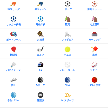
独立リーグ
侍ジャパン
Jリーグ
海外サッカー
サッカー代表
高校年代
競馬
地方競馬
ボートレース
大相撲
フィギュア
カーリング
格闘技
ゴルフ
テニス
卓球
F1
バドミントン
バレーボール
ラグビー
NBA
陸上
Bリーグ
バスケ代表
学生バスケ
他競技
Doスポーツ