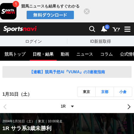
競馬ニュースも結果もすぐわかる
閉じる
スポーツナビ
検索
通知
i
ログイン
ID新規取得
競馬トップ
日程・結果
動画
ニュース
コラム
公式情
【連載】競馬予想AI『VUMA』の3連複指南
東京
京都
小倉
1月31日（土）
2004年1月31日（土）
東京
10:00発走
1R サラ系3歳未勝利