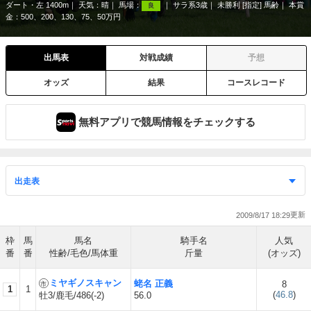
ダート・左 1400m
天気：
晴
馬場：
サラ系3歳
未勝利 [指定] 馬齢
本賞
良
金：500、200、130、75、50万円
出馬表
対戦成績
予想
オッズ
結果
コースレコード
無料アプリで競馬情報をチェックする
2009/8/17 18:29
枠
馬
馬名
騎手名
人気
番
番
性齢/毛色/馬体重
斤量
(オッズ)
ミヤギノスキャン
蛯名 正義
8
1
1
(
46.8
)
牡3/鹿毛/486(-2)
56.0