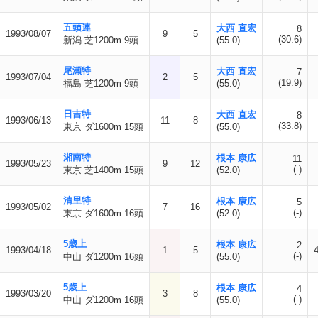
五頭連
大西 直宏
8
1993/08/07
9
5
(30.6)
新潟 芝1200m 9頭
(55.0)
尾瀬特
大西 直宏
7
1993/07/04
2
5
(19.9)
福島 芝1200m 9頭
(55.0)
日吉特
大西 直宏
8
1993/06/13
11
8
(33.8)
東京 ダ1600m 15頭
(55.0)
湘南特
根本 康広
11
1993/05/23
9
12
(-)
東京 芝1400m 15頭
(52.0)
清里特
根本 康広
5
1993/05/02
7
16
(-)
東京 ダ1600m 16頭
(52.0)
5歳上
根本 康広
2
1993/04/18
1
5
(-)
中山 ダ1200m 16頭
(55.0)
5歳上
根本 康広
4
1993/03/20
3
8
(-)
中山 ダ1200m 16頭
(55.0)