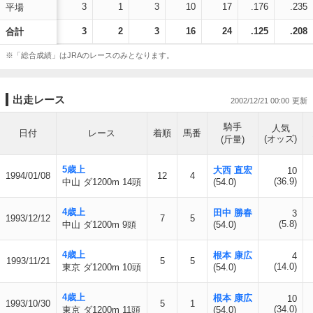
3
1
3
10
17
.176
.235
平場
3
2
3
16
24
.125
.208
合計
※「総合成績」はJRAのレースのみとなります。
出走レース
2002/12/21 00:00
騎手
人気
日付
レース
着順
馬番
(オッズ)
(斤量)
5歳上
大西 直宏
10
1994/01/08
12
4
(36.9)
中山 ダ1200m 14頭
(54.0)
4歳上
田中 勝春
3
1993/12/12
7
5
(5.8)
中山 ダ1200m 9頭
(54.0)
4歳上
根本 康広
4
1993/11/21
5
5
(14.0)
東京 ダ1200m 10頭
(54.0)
4歳上
根本 康広
10
1993/10/30
5
1
(34.0)
東京 ダ1200m 11頭
(54.0)