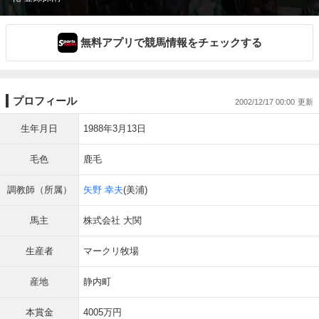
無料アプリで競馬情報をチェックする
プロフィール
2002/12/17 00:00
生年月日
1988年3月13日
毛色
鹿毛
調教師（所属）
矢野 幸夫
(美浦)
馬主
株式会社 大関
生産者
マークリ牧場
産地
静内町
本賞金
4005万円