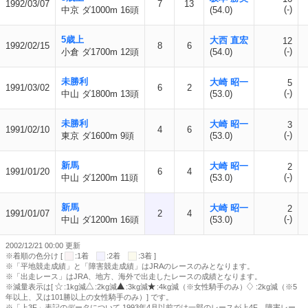
1992/03/07
7
13
(-)
中京 ダ1000m 16頭
(54.0)
5歳上
大西 直宏
12
1992/02/15
8
6
(-)
小倉 ダ1700m 12頭
(54.0)
未勝利
大崎 昭一
5
1991/03/02
6
2
(-)
中山 ダ1800m 13頭
(53.0)
未勝利
大崎 昭一
3
1991/02/10
4
6
(-)
東京 ダ1600m 9頭
(53.0)
新馬
大崎 昭一
2
1991/01/20
6
4
(-)
中山 ダ1200m 11頭
(53.0)
新馬
大崎 昭一
2
1991/01/07
2
4
(-)
中山 ダ1200m 16頭
(53.0)
2002/12/21 00:00 更新
※着順の色分け [
:1着
:2着
:3着 ]
※「平地競走成績」と「障害競走成績」はJRAのレースのみとなります。
※「出走レース」はJRA、地方、海外で出走したレースの成績となります。
※減量表示は[
:1kg減
:2kg減
:3kg減
:4kg減（※女性騎手のみ）
:2kg減（※5
年以上、又は101勝以上の女性騎手のみ）] です。
※「上3F」表記のデータについて 1993年4月以前では一部のレースが上4F、障害レー