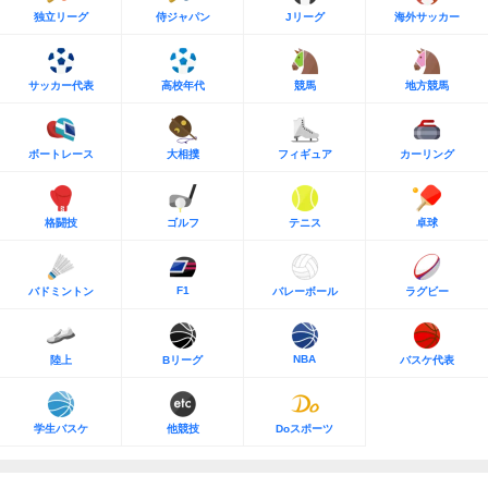
独立リーグ
侍ジャパン
Jリーグ
海外サッカー
サッカー代表
高校年代
競馬
地方競馬
ボートレース
大相撲
フィギュア
カーリング
格闘技
ゴルフ
テニス
卓球
F1
バドミントン
バレーボール
ラグビー
NBA
陸上
Bリーグ
バスケ代表
学生バスケ
他競技
Doスポーツ