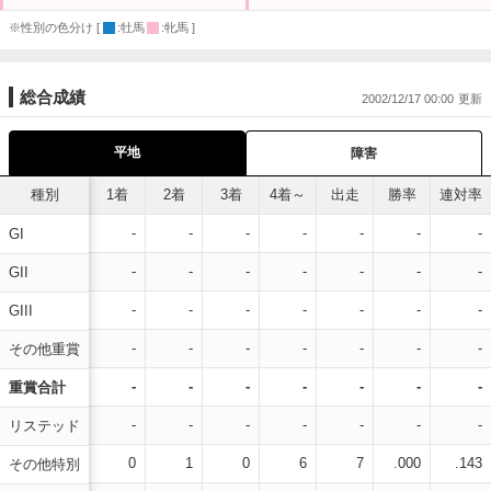
※性別の色分け [
:牡馬
:牝馬 ]
総合成績
2002/12/17 00:00
平地
障害
種別
1着
2着
3着
4着～
出走
勝率
連対率
-
-
-
-
-
-
-
GI
-
-
-
-
-
-
-
GII
-
-
-
-
-
-
-
GIII
-
-
-
-
-
-
-
その他重賞
-
-
-
-
-
-
-
重賞合計
-
-
-
-
-
-
-
リステッド
0
1
0
6
7
.000
.143
その他特別