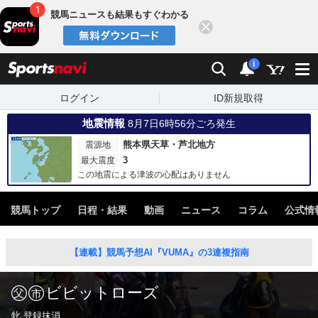
競馬ニュースも結果もすぐわかる
閉じる
スポーツナビ
検索
通知
i
ログイン
ID新規取得
地震情報
8月7日6時56分ごろ発生
熊本県天草・芦北地方
震源地
3
最大震度
この地震による津波の心配はありません
競馬トップ
日程・結果
動画
ニュース
コラム
公式情
【連載】競馬予想AI『VUMA』の3連複指南
ビビットローズ
牝 登録抹消