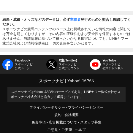
結果・成績・オッズなどのデータは、必ず
主催者
発行のものと照合し確認してく
ださい。
スポーツナビの競馬コンテンツのページ上に掲載されている情報の内容に関して
は万全を期しておりますが、その内容の正確性および安全性を保証するものでは
ありません。当該情報に基づいて被ったいかなる損害についても、LINEヤフー
株式会社および情報提供者は一切の責任を負いかねます。
Facebook
X(旧Twitter)
YouTube
スポーツナビ
スポーツナビ
スポーツナビ
公式ページ
公式アカウント
公式チャンネル
スポーツナビ
Yahoo! JAPAN
スポーツナビはYahoo! JAPANのサービスであり、LINEヤフー株式会社がス
ポーツナビ株式会社と協力して運営しています。
プライバシーポリシー
プライバシーセンター
規約
会社概要
免責事項
広告掲載について
スタッフ募集
ご意見・ご要望
ヘルプ