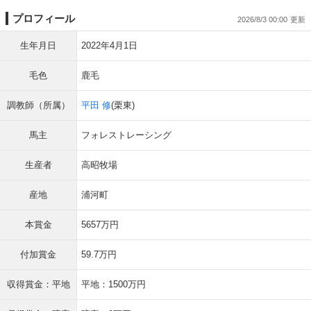
プロフィール
2026/8/3 00:00
生年月日
2022年4月1日
毛色
鹿毛
調教師（所属）
平田 修
(栗東)
馬主
フォレストレーシング
生産者
高昭牧場
産地
浦河町
本賞金
5657万円
付加賞金
59.7万円
収得賞金：平地
平地：1500万円