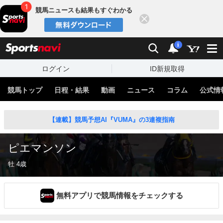
競馬ニュースも結果もすぐわかる
閉じる
スポーツナビ
検索
通知
i
ログイン
ID新規取得
競馬トップ
日程・結果
動画
ニュース
コラム
公式情
【連載】競馬予想AI『VUMA』の3連複指南
ピエマンソン
牡 4歳
無料アプリで競馬情報をチェックする