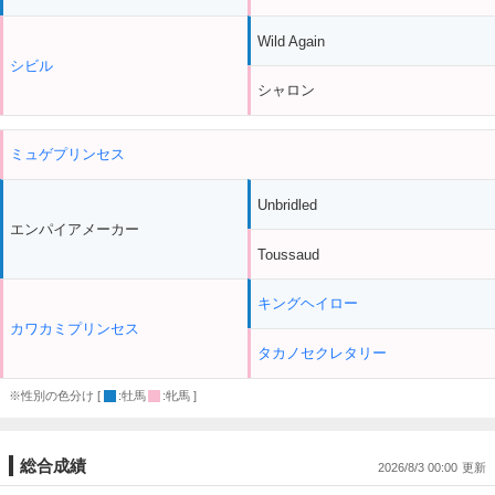
Wild Again
シビル
シャロン
ミュゲプリンセス
Unbridled
エンパイアメーカー
Toussaud
キングヘイロー
カワカミプリンセス
タカノセクレタリー
※性別の色分け [
:牡馬
:牝馬 ]
総合成績
2026/8/3 00:00