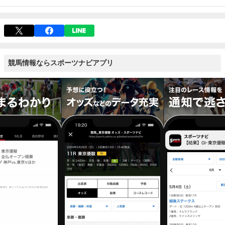
競馬情報ならスポーツナビアプリ