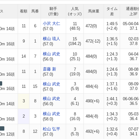
騎手
人気
タイム
通過順
ス
着順
馬番
馬体重
(斤量)
(オッズ)
差
上3F
小沢 大仁
11
1:49.5
05-04-04
11
6
472(0)
(48.5)
(+2.4)
37.1
0m 14頭
(57.0)
横山 琉人
15
1:36.5
02-03
9
1
472(-12)
(194.2)
(+1.5)
37.8
0m 16頭
(57.0)
横山 武史
10
1:24.3
04-04
14
7
484(0)
(25.1)
(+1.3)
36.7
0m 16頭
(56.0)
斎藤 新
7
1:24.6
08-08
11
1
484(0)
(19.0)
(+1.3)
36.9
0m 16頭
(57.0)
横山 武史
3
1:37.1
08-09
11
15
484(-6)
0m 16頭
(5.9)
(+1.6)
37.0
(57.0)
横山 武史
4
1:44.1
06-06-06
3
8
490(+6)
(6.1)
(+0.3)
36.5
0m 14頭
(56.0)
横山 武史
8
1:34.3
05-03
2
3
484(-8)
(16.0)
(+0.2)
36.4
0m 16頭
(58.0)
松山 弘平
3
1:32.6
07-07
8
12
492(+6)
(5.3)
(+0.4)
34.1
0m 12頭
(57.0)