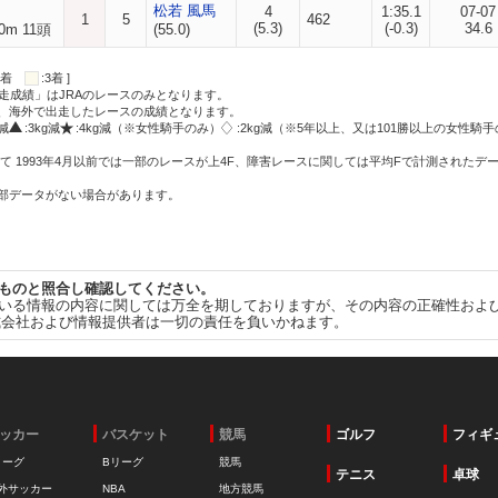
松若 風馬
4
1:35.1
07-07
1
5
462
(5.3)
(-0.3)
34.6
0m 11頭
(55.0)
:2着
:3着 ]
走成績」はJRAのレースのみとなります。
方、海外で出走したレースの成績となります。
g減
:3kg減
:4kg減（※女性騎手のみ）
:2kg減（※5年以上、又は101勝以上の女性騎手
て 1993年4月以前では一部のレースが上4F、障害レースに関しては平均Fで計測されたデ
一部データがない場合があります。
ものと照合し確認してください。
いる情報の内容に関しては万全を期しておりますが、その内容の正確性およ
式会社および情報提供者は一切の責任を負いかねます。
ッカー
バスケット
競馬
ゴルフ
フィギ
リーグ
Bリーグ
競馬
テニス
卓球
外サッカー
NBA
地方競馬