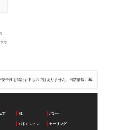
の
ータで
び安全性を保証するものではありません。当該情報に基
ュア
F1
バレー
バドミントン
カーリング