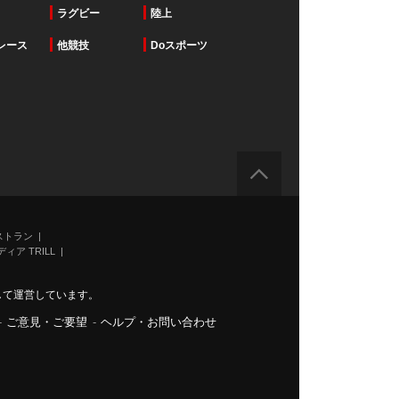
ラグビー
陸上
レース
他競技
Doスポーツ
ストラン
ィア TRILL
力して運営しています。
-
ご意見・ご要望
-
ヘルプ・お問い合わせ