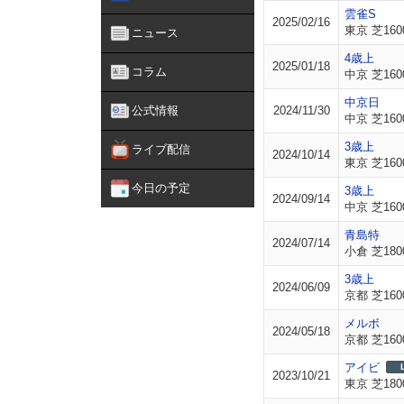
雲雀S
2025/02/16
東京 芝160
ニュース
4歳上
2025/01/18
コラム
中京 芝160
中京日
公式情報
2024/11/30
中京 芝160
3歳上
ライブ配信
2024/10/14
東京 芝160
今日の予定
3歳上
2024/09/14
中京 芝160
青島特
2024/07/14
小倉 芝180
3歳上
2024/06/09
京都 芝160
メルボ
2024/05/18
京都 芝160
アイビ
2023/10/21
東京 芝180