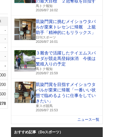
の最大目標 ２冠奪取を目指す
馬トク報知
2026/8/7 16:02
凱旋門賞に挑むメイショウタバ
率
ルが栗東トレセンに帰厩 上籠
-
助手「精神的にもリラックス」
日刊スポーツ
-
2026/8/7 16:01
-
３厩舎で活躍したテイエムスパ
-
ーダが競走馬登録抹消 今後は
繁殖入りの予定
-
馬トク報知
2026/8/7 15:59
.000
凱旋門賞を目指すメイショウタ
.200
バルが栗東に帰厩「一番いい状
.600
態で臨めるように仕事をしてい
きたい」
.278
東スポ競馬
2026/8/7 15:53
ニュース一覧
おすすめ記事（Doスポーツ）