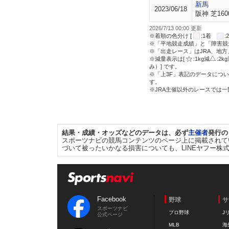
新馬
2023/06/18
阪神 芝160
2026/7/13 00:00 更新
※着順の色分け [
:1着
※「平地競走成績」と「障害競
※「出走レース」はJRA、地
※減量表示は[
:1kg減
:2k
み）] です。
※「上3F」表記のデータについ
す。
※JRA主催以外のレースでは
結果・成績・オッズなどのデータは、必ず
主催者
発行の
スポーツナビの競馬コンテンツのページ上に掲載されて
づいて被ったいかなる損害についても、LINEヤフー株
Facebook
野球
サ
スポーツナビ
プロ野球
J
公式ページ
MLB
海