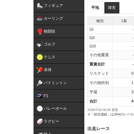
フィギュア
平地
障害
カーリング
種別
1着
GI
-
格闘技
GII
-
ゴルフ
GIII
-
その他重賞
-
テニス
重賞合計
-
卓球
リステッド
0
バドミントン
その他特別
1
平場
3
F1
合計
4
バレーボール
2026/7/16 00:00 更新
※「総合成績」はJRAのレー
ラグビー
出走レース