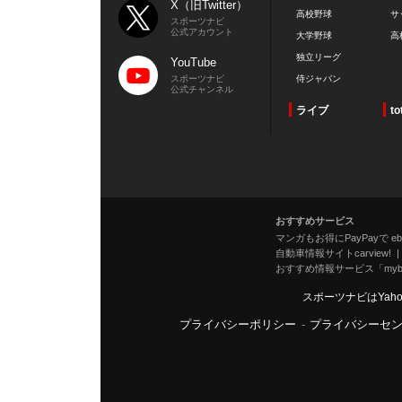
X（旧Twitter）
高校野球
サ
スポーツナビ
公式アカウント
大学野球
高
独立リーグ
YouTube
スポーツナビ
侍ジャパン
公式チャンネル
ライブ
to
おすすめサービス
マンガもお得にPayPayで eboo
自動車情報サイトcarview!
おすすめ情報サービス「mybe
スポーツナビはYah
プライバシーポリシー
-
プライバシーセ