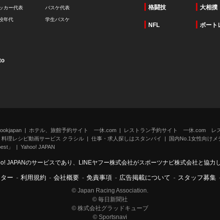
格闘技
大相撲
ッカー代表
バスケ代表
校年代
学生バスケ
NFL
ボート
to
kjapan
ホテル、旅館予約サイト 一休.com
レストラン予約サイト 一休.com レ
料理レシピ動画サービス クラシル
仕事・求人探しはスタンバイ
国内No.1女性向けメデ
st」
Yahoo! JAPAN
oo! JAPANのサービスであり、LINEヤフー株式会社がスポーツナビ株式会社と協
ンター
-
利用規約
-
会社概要
-
免責事項
-
広告掲載について
-
スタッフ募集
© Japan Racing Association.
© 毎日新聞社
© 株式会社グラッドキューブ
© Sportsnavi