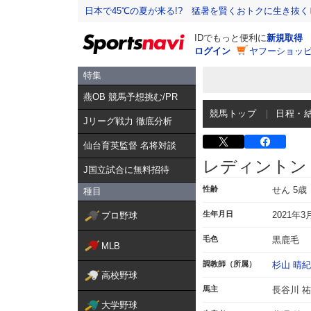
日本で45℃の夏が来る!? 猛暑を賢くおトクに生き抜く
IDでもっと便利に
新規取得
ログイン
ヤフーショッピ
特集
燕OB 競馬予想挑む/PR
競馬トップ
日程・
Jリーグ戦力 徹底分析
仙台育英監督 名将対談
レディントン
J国立試合に無料招待
性齢
せん 5歳
種目
生年月日
2021年3
プロ野球
毛色
黒鹿毛
MLB
調教師（所属）
杉山 晴紀
高校野球
馬主
長谷川 
大学野球