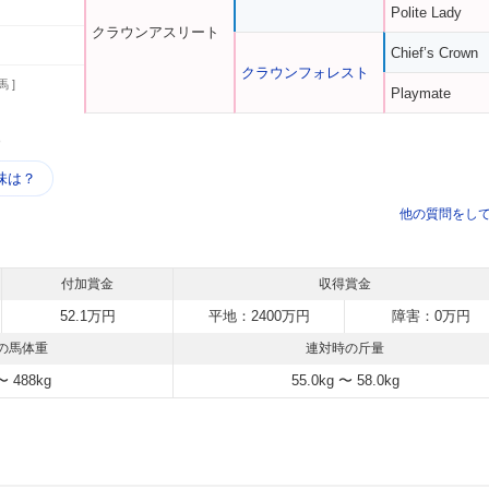
Polite Lady
クラウンアスリート
Chief’s Crown
クラウンフォレスト
馬 ]
Playmate
う
味は？
他の質問をし
付加賞金
収得賞金
52.1万円
平地：2400万円
障害：0万円
の馬体重
連対時の斤量
〜 488kg
55.0kg 〜 58.0kg