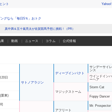
ヒント
Yahoo
ングなら「毎日5％」おトク
真中満＆五十嵐亮太が佐賀競馬予想に挑戦！（PR）
結果
動画
ニュース
コラム
公式情報
サンデーサイ
ンス
ディープインパクト
ウインドイン
月20日
ーヘア
サトノアラジン
Storm Cat
マジックストーム
(栗東)
Foppy Dancer
祐司
Mr. Prospector
アフリート