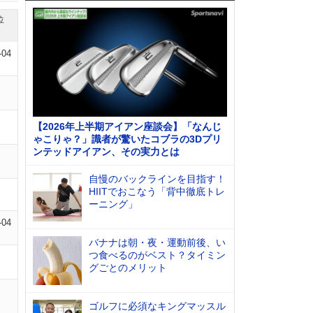
位
-04
【2026年上半期アイアン座談会】「なんじ
ゃこりゃ？」識者が驚いたコブラの3Dプリ
ンテッドアイアン、その実力とは
自慢のバックラインを目指す！
HIITでおこなう「背中徹底トレ
ーニング」
-04
バナナは朝・夜・運動前後、い
つ食べるのがベスト？タイミン
グごとのメリット
ゴルフに必須なキングマッスル