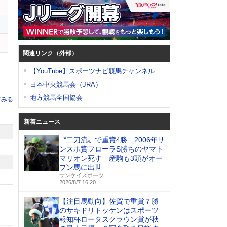
関連リンク（外部）
【YouTube】スポーツナビ競馬チャンネル
日本中央競馬会（JRA）
地方競馬全国協会
てみる
新着ニュース
〝二刀流〟で重賞4勝…2006年サ
ンスポ賞フローラS勝ちのヤマト
マリオン死す 産駒も3頭がオー
プン馬に出世
サンケイスポーツ
2026/8/7 16:20
【注目馬動向】佐賀で重賞７勝
のサキドリトッケンはスポーツ
報知杯ロータスクラウン賞が秋