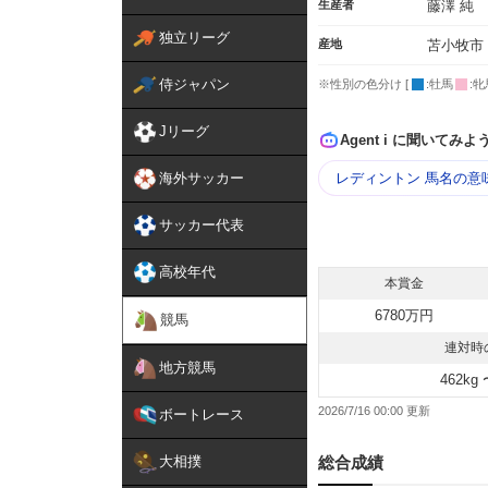
生産者
藤澤 純
独立リーグ
産地
苫小牧市
侍ジャパン
※性別の色分け [
:牡馬
:牝
Jリーグ
Agent i に聞いてみよ
海外サッカー
レディントン 馬名の意
サッカー代表
高校年代
本賞金
6780万円
競馬
連対時
地方競馬
462kg 
2026/7/16 00:00
ボートレース
大相撲
総合成績