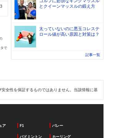
ゴルフに必須なキングマッスル
とクイーンマッスルの鍛え方
13
太っていないのに悪玉コレステ
ロール値が高い原因と対策は？
の
ータで
記事一覧
び安全性を保証するものではありません。当該情報に基
ュア
F1
バレー
バドミントン
カーリング