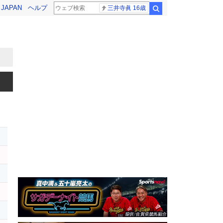
! JAPAN
ヘルプ
三井寺眞 16歳
検索
レ