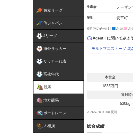
生産者
ノーザン
独立リーグ
産地
安平町
侍ジャパン
※性別の色分け [
:牡馬
:牝
Jリーグ
Agent i に聞いてみよ
海外サッカー
モルトマエストーソ 馬
サッカー代表
高校年代
本賞金
1833万円
競馬
連対時
地方競馬
530kg 
2026/7/20 00:00
ボートレース
大相撲
総合成績