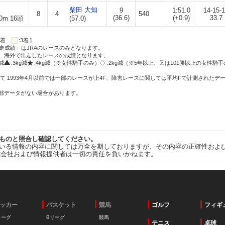
柴田 大知
9
1:51.0
14-15-
8
4
540
(36.6)
(+0.9)
33.7
0m 16頭
(57.0)
:2着
:3着 ]
走成績」はJRAのレースのみとなります。
方、海外で出走したレースの成績となります。
g減
:3kg減
:4kg減（※女性騎手のみ）
:2kg減（※5年以上、又は101勝以上の女性騎手
て 1993年4月以前では一部のレースが上4F、障害レースに関しては平均Fで計測されたデ
一部データがない場合があります。
ものと照合し確認してください。
いる情報の内容に関しては万全を期しておりますが、その内容の正確性およ
式会社および情報提供者は一切の責任を負いかねます。
ッカー
バスケット
競馬
ゴルフ
フィギ
リーグ
Bリーグ
競馬
テニス
卓球