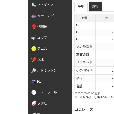
フィギュア
平地
障害
カーリング
種別
1着
GI
-
格闘技
GII
-
ゴルフ
GIII
-
その他重賞
-
テニス
重賞合計
-
卓球
リステッド
-
バドミントン
その他特別
0
平場
2
F1
合計
2
バレーボール
2026/7/20 00:00 更新
※「総合成績」はJRAのレー
ラグビー
出走レース