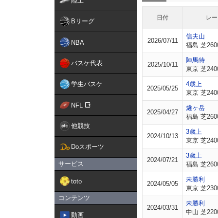
陸上
日付
レー
Bリーグ
信夫山
2026/07/11
NBA
福島 芝260
陣馬特
バスケ代表
2025/10/11
東京 芝240
学生バスケ
4歳上
2025/05/25
東京 芝240
NFL
燧ヶ岳
2025/04/27
福島 芝260
他競技
3歳上
2024/10/13
東京 芝240
Doスポーツ
3歳上
2024/07/21
サービス
福島 芝260
未勝利
toto
2024/05/05
東京 芝230
コンテンツ
未勝利
2024/03/31
中山 芝220
動画