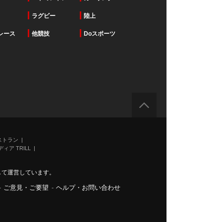
ラグビー
陸上
レース
他競技
Doスポーツ
ストラン
ィア TRILL
力して運営しています。
-
ご意見・ご要望
-
ヘルプ・お問い合わせ