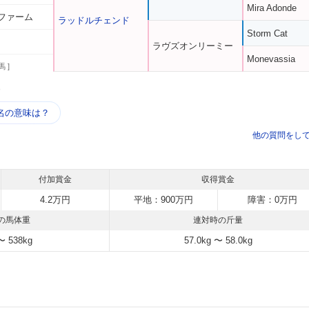
Mira Adonde
ファーム
ラッドルチェンド
Storm Cat
ラヴズオンリーミー
Monevassia
馬 ]
う
名の意味は？
他の質問をし
付加賞金
収得賞金
4.2万円
平地：900万円
障害：0万円
の馬体重
連対時の斤量
〜 538kg
57.0kg 〜 58.0kg