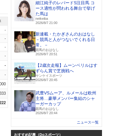
細江純子のレパードS注目馬 コ
ース適性が問われる舞台で挙げ
た馬は
netkeiba
率
2026/8/7 21:00
-
新連載・たかぎさんのおはなし
-
－競馬と人がつないでくれる日
常。－
-
競馬のおはなし
2026/8/7 20:51
-
-
【2歳次走報】ムーンベリルはす
ずらん賞で芝挑戦へ
-
サンケイスポーツ
2026/8/7 20:45
.000
武豊VSムーア、ルメールは欧州
.333
主将…豪華メンバー集結のシャ
.222
ーガーカップ
競馬のおはなし
2026/8/7 20:44
ニュース一覧
おすすめ記事（Doスポーツ）