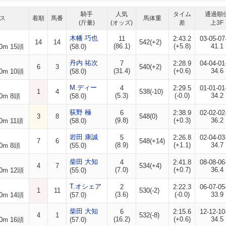
騎手
人気
タイム
通過順
ス
着順
馬番
馬体重
(斤量)
(オッズ)
差
上3F
木幡 巧也
11
2:43.2
03-05-07
14
14
542(+2)
(86.1)
(+5.8)
41.1
0m 15頭
(58.0)
丹内 祐次
7
2:28.9
04-04-01
6
3
540(+2)
(31.4)
(+0.6)
34.6
0m 10頭
(58.0)
M.ディー
4
2:29.5
01-01-01
1
4
538(-10)
(5.3)
(-0.0)
34.2
0m 8頭
(58.0)
荻野 極
6
2:38.9
02-02-02
3
8
548(0)
(9.8)
(+0.3)
36.2
0m 11頭
(58.0)
岩田 康誠
5
2:26.8
02-04-03
7
6
548(+14)
(8.9)
(+1.1)
34.7
0m 8頭
(55.0)
柴田 大知
4
2:41.8
08-08-06
4
7
534(+4)
(7.0)
(+0.7)
36.4
0m 12頭
(55.0)
T.オシェア
2
2:22.3
06-07-05
1
11
530(-2)
(3.6)
(-0.0)
33.9
0m 14頭
(57.0)
柴田 大知
6
2:15.6
12-12-10
4
1
532(-8)
(16.2)
(+0.6)
34.5
0m 16頭
(57.0)