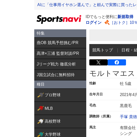
AIに「仕事用イヤホン選んで」と頼んで実際に買った
IDでもっと便利に
新規取得
ログイン
［おトク］10
特集
燕OB 競馬予想挑む/PR
競馬トップ
日程・
髙津×三浦 監督対談/PR
Jリーグ戦力 徹底分析
モルトマエス
J国立試合に無料招待
性齢
牡 5歳
種目
生年月日
2021年4
プロ野球
毛色
黒鹿毛
MLB
調教師（所属）
手塚 貴徳
高校野球
馬主
有限会社
シング
大学野球