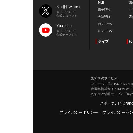
MLB
海
X（旧Twitter）
高校野球
サ
スポーツナビ
公式アカウント
大学野球
高
独立リーグ
YouTube
スポーツナビ
侍ジャパン
公式チャンネル
ライブ
to
おすすめサービス
マンガもお得にPayPayで eboo
自動車情報サイトcarview!
おすすめ情報サービス「mybe
スポーツナビはYah
プライバシーポリシー
-
プライバシーセ