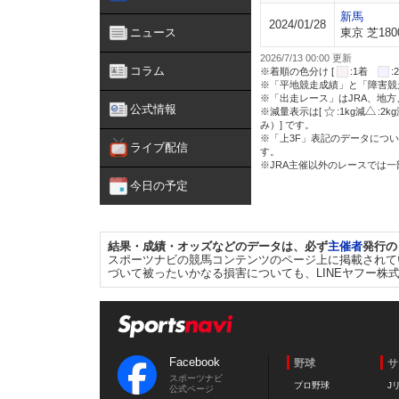
新馬
2024/01/28
ニュース
東京 芝180
2026/7/13 00:00 更新
コラム
※着順の色分け [
:1着
※「平地競走成績」と「障害競
※「出走レース」はJRA、地
公式情報
※減量表示は[
:1kg減
:2k
み）] です。
※「上3F」表記のデータについ
ライブ配信
す。
※JRA主催以外のレースでは
今日の予定
結果・成績・オッズなどのデータは、必ず
主催者
発行の
スポーツナビの競馬コンテンツのページ上に掲載されて
づいて被ったいかなる損害についても、LINEヤフー株
Facebook
野球
サ
スポーツナビ
プロ野球
J
公式ページ