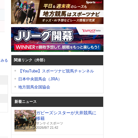
関連リンク（外部）
てみる
【YouTube】スポーツナビ競馬チャンネル
日本中央競馬会（JRA）
地方競馬全国協会
新着ニュース
ガビーズシスターが大井競馬に
移籍
サンケイスポーツ
2026/8/7 21:42