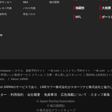
外サッカー
NBA
地方競馬
格闘技
大相撲
ッカー代表
バスケ代表
校年代
学生バスケ
NFL
ボート
to
kjapan
ホテル、旅館予約サイト 一休.com
レストラン予約サイト 一休.com レ
料理レシピ動画サービス クラシル
仕事・求人探しはスタンバイ
国内No.1女性向けメデ
st」
Yahoo! JAPAN
oo! JAPANのサービスであり、LINEヤフー株式会社がスポーツナビ株式会社と協
ンター
-
利用規約
-
会社概要
-
免責事項
-
広告掲載について
-
スタッフ募集
© Japan Racing Association.
© 毎日新聞社
© 株式会社グラッドキューブ