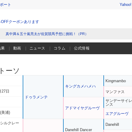
レポート
Yahoo
％OFFクーポンあります
真中満＆五十嵐亮太が佐賀競馬予想に挑戦！（PR）
結果
動画
ニュース
コラム
公式情報
トーソ
Kingmambo
キングカメハメハ
月27日
マンファス
ドゥラメンテ
サンデーサイ
ンス
アドマイヤグルーヴ
(美浦)
エアグルーヴ
 シルクレー
Danehill
Danehill Dancer