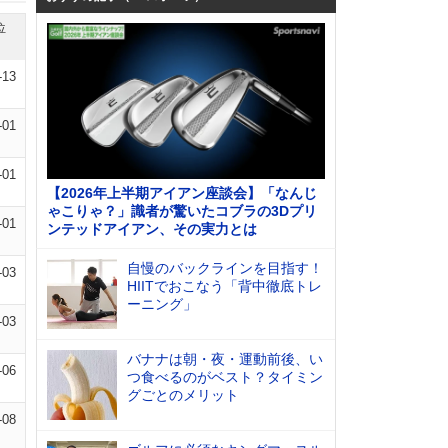
位
-13
-01
-01
【2026年上半期アイアン座談会】「なんじ
ゃこりゃ？」識者が驚いたコブラの3Dプリ
-01
ンテッドアイアン、その実力とは
自慢のバックラインを目指す！
-03
HIITでおこなう「背中徹底トレ
ーニング」
-03
バナナは朝・夜・運動前後、い
-06
つ食べるのがベスト？タイミン
グごとのメリット
-08