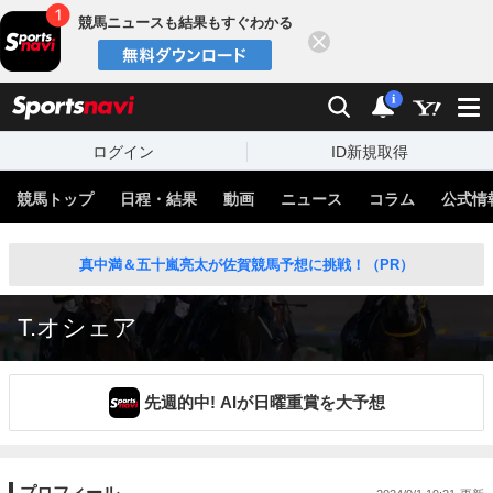
競馬ニュースも結果もすぐわかる
閉じる
スポーツナビ
検索
通知
i
ログイン
ID新規取得
競馬トップ
日程・結果
動画
ニュース
コラム
公式情
真中満＆五十嵐亮太が佐賀競馬予想に挑戦！（PR）
T.オシェア
先週的中! AIが日曜重賞を大予想
プロフィール