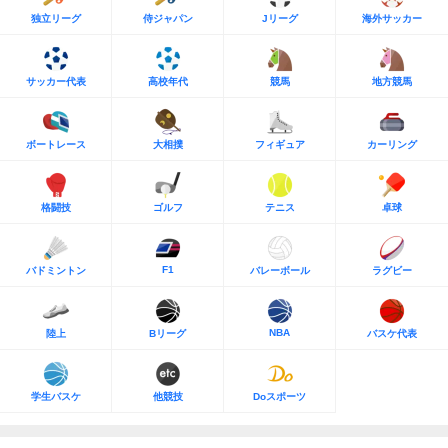
独立リーグ
侍ジャパン
Jリーグ
海外サッカー
サッカー代表
高校年代
競馬
地方競馬
ボートレース
大相撲
フィギュア
カーリング
格闘技
ゴルフ
テニス
卓球
F1
バドミントン
バレーボール
ラグビー
NBA
陸上
Bリーグ
バスケ代表
学生バスケ
他競技
Doスポーツ