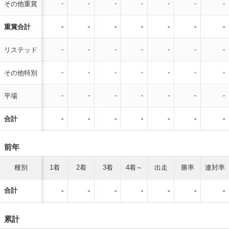
-
-
-
-
-
-
-
その他重賞
-
-
-
-
-
-
-
重賞合計
-
-
-
-
-
-
-
リステッド
-
-
-
-
-
-
-
その他特別
-
-
-
-
-
-
-
平場
-
-
-
-
-
-
-
合計
前年
種別
1着
2着
3着
4着～
出走
勝率
連対率
合計
-
-
-
-
-
-
-
累計