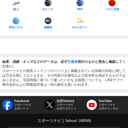
NBA
陸上
Bリーグ
バスケ代表
学生バスケ
他競技
Doスポーツ
結果・成績・オッズなどのデータは、必ず
主催者
発行のものと照合し確認してく
ださい。
スポーツナビの競馬コンテンツのページ上に掲載されている情報の内容に関して
は万全を期しておりますが、その内容の正確性および安全性を保証するものでは
ありません。当該情報に基づいて被ったいかなる損害についても、LINEヤフー
株式会社および情報提供者は一切の責任を負いかねます。
Facebook
X(旧Twitter)
YouTube
スポーツナビ
スポーツナビ
スポーツナビ
公式ページ
公式アカウント
公式チャンネル
スポーツナビ
Yahoo! JAPAN