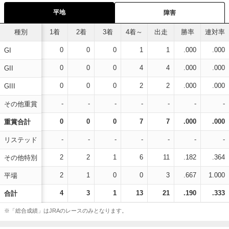
平地
障害
種別
1着
2着
3着
4着～
出走
勝率
連対率
0
0
0
1
1
.000
.000
GI
0
0
0
4
4
.000
.000
GII
0
0
0
2
2
.000
.000
GIII
-
-
-
-
-
-
-
その他重賞
0
0
0
7
7
.000
.000
重賞合計
-
-
-
-
-
-
-
リステッド
2
2
1
6
11
.182
.364
その他特別
2
1
0
0
3
.667
1.000
平場
4
3
1
13
21
.190
.333
合計
※「総合成績」はJRAのレースのみとなります。