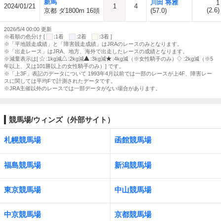
新馬
川田 将雅
1
2024/01/21
1
4
(2.6)
京都 ダ1800m 16頭
(57.0)
2026/5/4 00:00 更新
※着順の色分け [
:1着
:2着
:3着 ]
※「平地競走成績」と「障害競走成績」はJRAのレースのみとなります。
※「出走レース」はJRA、地方、海外で出走したレースの成績となります。
※減量表示は[
:1kg減
:2kg減
:3kg減
:4kg減（※女性騎手のみ）
:2kg減（※5
年以上、又は101勝以上の女性騎手のみ）] です。
※「上3F」表記のデータについて 1993年4月以前では一部のレースが上4F、障害レー
スに関しては平均Fで計測されたデータです。
※JRA主催以外のレースでは一部データがない場合があります。
競馬場/ウィンズ（外部サイト）
札幌競馬場
函館競馬場
福島競馬場
新潟競馬場
東京競馬場
中山競馬場
中京競馬場
京都競馬場