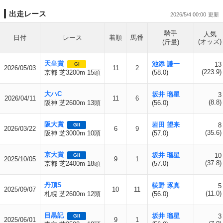
出走レース
2026/5/4 00:00
騎手
人気
日付
レース
着順
馬番
(オッズ)
(斤量)
天皇賞
池添 謙一
13
GI
2026/05/03
11
2
(223.9)
京都 芝3200m 15頭
(58.0)
大ハC
坂井 瑠星
3
2026/04/11
11
6
(8.8)
阪神 芝2600m 13頭
(56.0)
阪大賞
岩田 望来
8
GII
2026/03/22
6
9
(35.6)
阪神 芝3000m 10頭
(57.0)
京大賞
坂井 瑠星
10
GII
2025/10/05
9
1
(37.8)
京都 芝2400m 18頭
(57.0)
丹頂S
荻野 琢真
5
2025/09/07
10
11
(11.0)
札幌 芝2600m 12頭
(56.0)
目黒記
坂井 瑠星
3
GII
2025/06/01
9
1