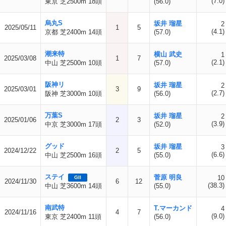
(7.0)
東京 芝2500m 18頭
(56.0)
烏丸S
坂井 瑠星
2
2025/05/11
1
5
(4.1)
京都 芝2400m 14頭
(57.0)
潮来特
横山 武史
1
2025/03/08
1
7
(2.1)
中山 芝2500m 10頭
(57.0)
阪神リ
坂井 瑠星
2
2025/03/01
3
9
(2.7)
阪神 芝3000m 10頭
(56.0)
万葉S
坂井 瑠星
2
2025/01/06
2
3
(3.9)
中京 芝3000m 17頭
(52.0)
グッド
坂井 瑠星
3
2024/12/22
2
5
(6.6)
中山 芝2500m 16頭
(55.0)
ステイ
菅原 明良
10
GII
2024/11/30
6
12
(38.3)
中山 芝3600m 14頭
(55.0)
南武特
T.マーカンド
4
2024/11/16
4
7
(9.0)
東京 芝2400m 11頭
(56.0)