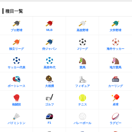
種目一覧
MLB
プロ野球
高校野球
大学野球
独立リーグ
侍ジャパン
Jリーグ
海外サッカー
サッカー代表
高校年代
競馬
地方競馬
ボートレース
大相撲
フィギュア
カーリング
格闘技
ゴルフ
テニス
卓球
F1
バドミントン
バレーボール
ラグビー