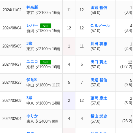
神奈新
田辺 裕信
1
2024/11/02
11
12
(3.4)
東京 ダ2100m 16頭
(56.0)
レパー
C.ルメール
4
GIII
2024/08/04
12
12
(8.4)
新潟 ダ1800m 15頭
(57.0)
3歳
川田 将雅
1
2024/05/05
1
11
(2.4)
東京 ダ2100m 16頭
(57.0)
ユニコ
田口 貫太
12
GIII
2024/04/27
4
6
(127.2)
京都 ダ1900m 16頭
(57.0)
伏竜S
田辺 裕信
5
2024/03/23
5
7
(9.5)
中山 ダ1800m 11頭
(57.0)
3歳
藤岡 康太
2
2024/03/09
2
12
(5.0)
中京 ダ1800m 14頭
(57.0)
ゆりか
横山 武史
7
2024/02/04
4
4
(23.2)
東京 芝2400m 9頭
(57.0)