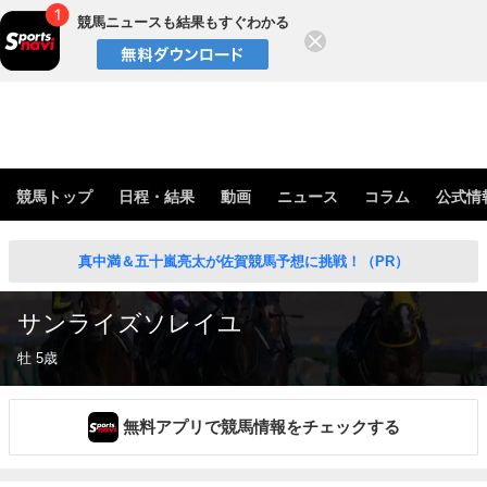
競馬ニュースも結果もすぐわかる
閉じる
競馬トップ
日程・結果
動画
ニュース
コラム
公式情
真中満＆五十嵐亮太が佐賀競馬予想に挑戦！（PR）
サンライズソレイユ
牡 5歳
無料アプリで競馬情報をチェックする