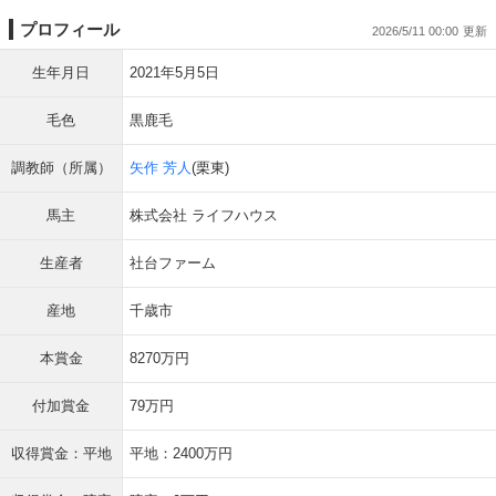
プロフィール
2026/5/11 00:00
生年月日
2021年5月5日
毛色
黒鹿毛
調教師（所属）
矢作 芳人
(栗東)
馬主
株式会社 ライフハウス
生産者
社台ファーム
産地
千歳市
本賞金
8270万円
付加賞金
79万円
収得賞金：平地
平地：2400万円