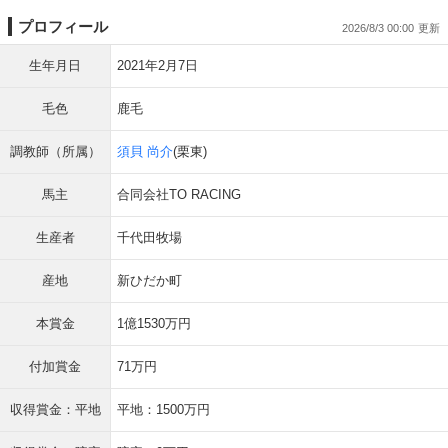
プロフィール
2026/8/3 00:00
生年月日
2021年2月7日
毛色
鹿毛
調教師（所属）
須貝 尚介
(栗東)
馬主
合同会社TO RACING
生産者
千代田牧場
産地
新ひだか町
本賞金
1億1530万円
付加賞金
71万円
収得賞金：平地
平地：1500万円