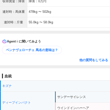
収得賞金：障害
障害：0万円
連対時：馬体重
478kg 〜 502kg
連対時：斤量
55.0kg 〜 58.0kg
Agent i に聞いてみよう
ペンナヴェローチェ 馬名の意味は？
他の質問をしてみる
血統
キズナ
サンデーサイレンス
ディープインパクト
ウインドインハーヘア