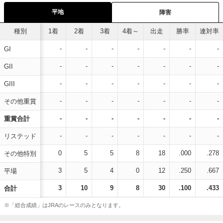
平地
障害
種別
1着
2着
3着
4着～
出走
勝率
連対率
-
-
-
-
-
-
-
GI
-
-
-
-
-
-
-
GII
-
-
-
-
-
-
-
GIII
-
-
-
-
-
-
-
その他重賞
-
-
-
-
-
-
-
重賞合計
-
-
-
-
-
-
-
リステッド
0
5
5
8
18
.000
.278
その他特別
3
5
4
0
12
.250
.667
平場
3
10
9
8
30
.100
.433
合計
※「総合成績」はJRAのレースのみとなります。