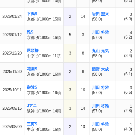
(5.2)
京都 ダ1800m 10頭
(58.0)
下鴨S
岩田 望来
3
2026/01/24
2
14
(6.9)
京都 ダ1900m 15頭
(58.0)
雅S
川田 将雅
4
2026/01/12
5
3
(5.2)
京都 ダ1800m 16頭
(57.0)
尾頭橋
丸山 元気
2
2025/12/20
3
8
(3.4)
中京 ダ1800m 11頭
(58.0)
花園S
団野 大成
3
2025/11/30
2
9
(6.1)
京都 ダ1800m 16頭
(58.0)
御陵S
川田 将雅
3
2025/10/11
3
16
(6.6)
京都 ダ1900m 16頭
(57.0)
Jアニ
川田 将雅
1
2025/09/15
3
14
(2.8)
阪神 ダ1800m 14頭
(57.0)
三河S
川田 将雅
1
2025/08/09
2
10
(4.0)
中京 ダ1800m 16頭
(58.0)