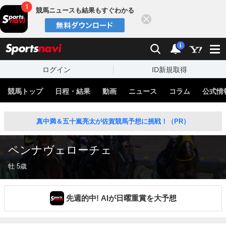
競馬ニュースも結果もすぐわかる
閉じる
スポーツナビ
検索
通知
i
ログイン
ID新規取得
競馬トップ
日程・結果
動画
ニュース
コラム
公式情
真中満＆五十嵐亮太が佐賀競馬予想に挑戦！（PR）
ペンナヴェローチェ
牡 5歳
先週的中! AIが日曜重賞を大予想