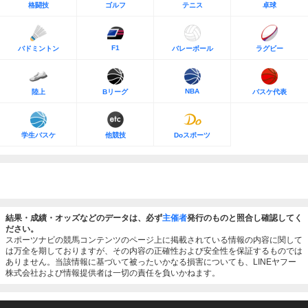
格闘技
ゴルフ
テニス
卓球
F1
バドミントン
バレーボール
ラグビー
NBA
陸上
Bリーグ
バスケ代表
学生バスケ
他競技
Doスポーツ
結果・成績・オッズなどのデータは、必ず
主催者
発行のものと照合し確認してく
ださい。
スポーツナビの競馬コンテンツのページ上に掲載されている情報の内容に関して
は万全を期しておりますが、その内容の正確性および安全性を保証するものでは
ありません。当該情報に基づいて被ったいかなる損害についても、LINEヤフー
株式会社および情報提供者は一切の責任を負いかねます。