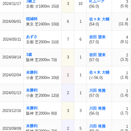
3歳上
R.ムーア
3
2024/11/17
3
10
(5.9)
京都 ダ1800m 15頭
(56.0)
稲城特
佐々木 大輔
4
2024/06/01
6
1
(11.8)
東京 芝2400m 10頭
(54.0)
あずさ
岩田 望来
4
2024/05/11
7
6
(9.1)
京都 芝2000m 11頭
(57.0)
3歳
岩田 望来
2
2024/04/14
3
1
(3.3)
阪神 芝2000m 7頭
(57.0)
未勝利
佐々木 大輔
1
2024/02/04
1
1
(1.9)
小倉 芝2000m 10頭
(☆56.0)
未勝利
川田 将雅
1
2024/01/13
2
1
(1.4)
小倉 芝2000m 12頭
(57.0)
未勝利
川田 将雅
1
2023/12/16
3
3
(1.7)
阪神 芝2000m 8頭
(56.0)
未勝利
川田 将雅
1
2023/09/09
2
5
(1.3)