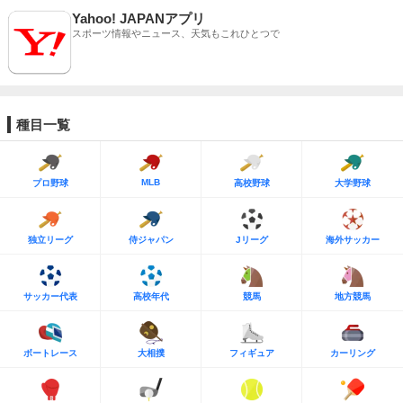
Yahoo! JAPANアプリ
スポーツ情報やニュース、天気もこれひとつで
種目一覧
MLB
プロ野球
高校野球
大学野球
独立リーグ
侍ジャパン
Jリーグ
海外サッカー
サッカー代表
高校年代
競馬
地方競馬
ボートレース
大相撲
フィギュア
カーリング