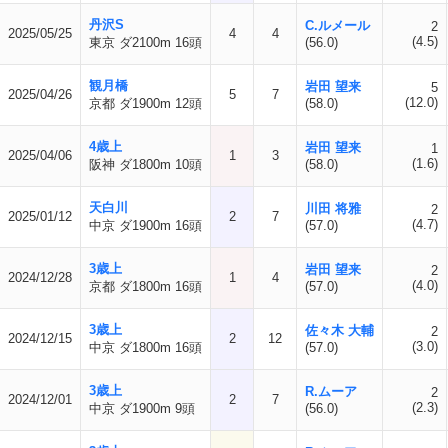
丹沢S
C.ルメール
2
2025/05/25
4
4
(4.5)
東京 ダ2100m 16頭
(56.0)
観月橋
岩田 望来
5
2025/04/26
5
7
(12.0)
京都 ダ1900m 12頭
(58.0)
4歳上
岩田 望来
1
2025/04/06
1
3
(1.6)
阪神 ダ1800m 10頭
(58.0)
天白川
川田 将雅
2
2025/01/12
2
7
(4.7)
中京 ダ1900m 16頭
(57.0)
3歳上
岩田 望来
2
2024/12/28
1
4
(4.0)
京都 ダ1800m 16頭
(57.0)
3歳上
佐々木 大輔
2
2024/12/15
2
12
(3.0)
中京 ダ1800m 16頭
(57.0)
3歳上
R.ムーア
2
2024/12/01
2
7
(2.3)
中京 ダ1900m 9頭
(56.0)