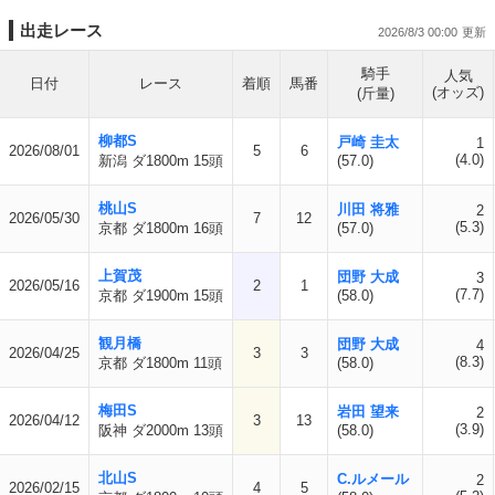
出走レース
2026/8/3 00:00
騎手
人気
日付
レース
着順
馬番
(オッズ)
(斤量)
柳都S
戸崎 圭太
1
2026/08/01
5
6
(4.0)
新潟 ダ1800m 15頭
(57.0)
桃山S
川田 将雅
2
2026/05/30
7
12
(5.3)
京都 ダ1800m 16頭
(57.0)
上賀茂
団野 大成
3
2026/05/16
2
1
(7.7)
京都 ダ1900m 15頭
(58.0)
観月橋
団野 大成
4
2026/04/25
3
3
(8.3)
京都 ダ1800m 11頭
(58.0)
梅田S
岩田 望来
2
2026/04/12
3
13
(3.9)
阪神 ダ2000m 13頭
(58.0)
北山S
C.ルメール
2
2026/02/15
4
5