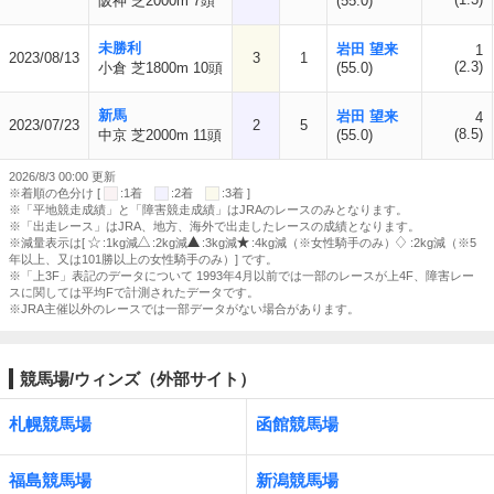
阪神 芝2000m 7頭
(55.0)
未勝利
岩田 望来
1
2023/08/13
3
1
(2.3)
小倉 芝1800m 10頭
(55.0)
新馬
岩田 望来
4
2023/07/23
2
5
(8.5)
中京 芝2000m 11頭
(55.0)
2026/8/3 00:00 更新
※着順の色分け [
:1着
:2着
:3着 ]
※「平地競走成績」と「障害競走成績」はJRAのレースのみとなります。
※「出走レース」はJRA、地方、海外で出走したレースの成績となります。
※減量表示は[
:1kg減
:2kg減
:3kg減
:4kg減（※女性騎手のみ）
:2kg減（※5
年以上、又は101勝以上の女性騎手のみ）] です。
※「上3F」表記のデータについて 1993年4月以前では一部のレースが上4F、障害レー
スに関しては平均Fで計測されたデータです。
※JRA主催以外のレースでは一部データがない場合があります。
競馬場/ウィンズ（外部サイト）
札幌競馬場
函館競馬場
福島競馬場
新潟競馬場