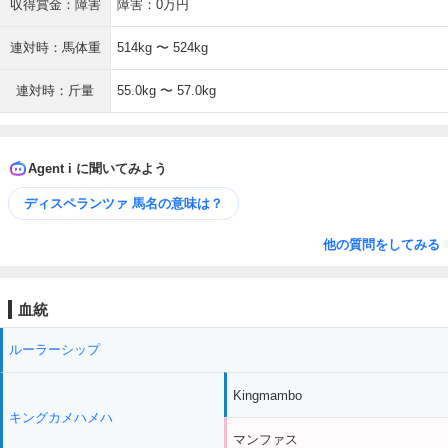
収得賞金：障害
障害：0万円
連対時：馬体重
514kg 〜 524kg
連対時：斤量
55.0kg 〜 57.0kg
Agent i に聞いてみよう
ディスペランツァ 馬名の意味は？
他の質問をしてみる
血統
ルーラーシップ
Kingmambo
キングカメハメハ
マンファス