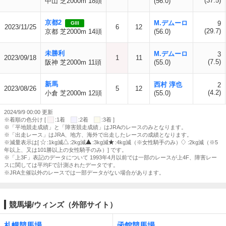
(37.5)
中山 芝2000m 18頭
(56.0)
京都2
M.デムーロ
9
GIII
2023/11/25
6
12
(29.7)
京都 芝2000m 14頭
(56.0)
未勝利
M.デムーロ
3
2023/09/18
1
11
(7.5)
阪神 芝2000m 11頭
(55.0)
新馬
西村 淳也
2
2023/08/26
5
12
(4.2)
小倉 芝2000m 12頭
(55.0)
2024/9/9 00:00 更新
※着順の色分け [
:1着
:2着
:3着 ]
※「平地競走成績」と「障害競走成績」はJRAのレースのみとなります。
※「出走レース」はJRA、地方、海外で出走したレースの成績となります。
※減量表示は[
:1kg減
:2kg減
:3kg減
:4kg減（※女性騎手のみ）
:2kg減（※5
年以上、又は101勝以上の女性騎手のみ）] です。
※「上3F」表記のデータについて 1993年4月以前では一部のレースが上4F、障害レー
スに関しては平均Fで計測されたデータです。
※JRA主催以外のレースでは一部データがない場合があります。
競馬場/ウィンズ（外部サイト）
札幌競馬場
函館競馬場