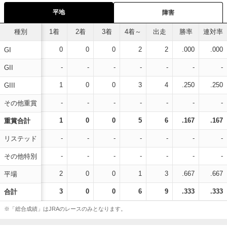
平地
障害
種別
1着
2着
3着
4着～
出走
勝率
連対率
0
0
0
2
2
.000
.000
GI
-
-
-
-
-
-
-
GII
1
0
0
3
4
.250
.250
GIII
-
-
-
-
-
-
-
その他重賞
1
0
0
5
6
.167
.167
重賞合計
-
-
-
-
-
-
-
リステッド
-
-
-
-
-
-
-
その他特別
2
0
0
1
3
.667
.667
平場
3
0
0
6
9
.333
.333
合計
※「総合成績」はJRAのレースのみとなります。