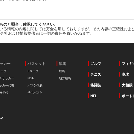
ものと照合し確認してください。
いる情報の内容に関しては万全を期しておりますが、その内容の正確性およ
式会社および情報提供者は一切の責任を負いかねます。
ッカー
バスケット
競馬
ゴルフ
フィギ
リーグ
Bリーグ
競馬
テニス
卓球
外サッカー
NBA
地方競馬
格闘技
大相撲
ッカー代表
バスケ代表
校年代
学生バスケ
NFL
ボート
to