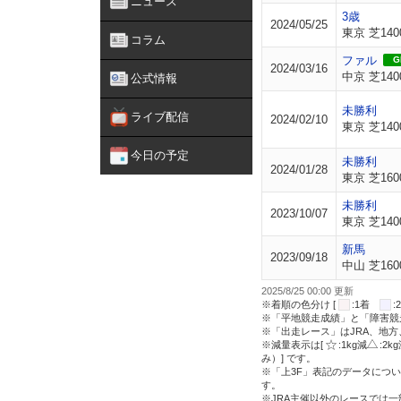
ニュース
3歳
2024/05/25
東京 芝140
コラム
ファル
GI
2024/03/16
中京 芝140
公式情報
未勝利
ライブ配信
2024/02/10
東京 芝140
今日の予定
未勝利
2024/01/28
東京 芝160
未勝利
2023/10/07
東京 芝140
新馬
2023/09/18
中山 芝160
2025/8/25 00:00 更新
※着順の色分け [
:1着
※「平地競走成績」と「障害競
※「出走レース」はJRA、地
※減量表示は[
:1kg減
:2k
み）] です。
※「上3F」表記のデータについ
す。
※JRA主催以外のレースでは