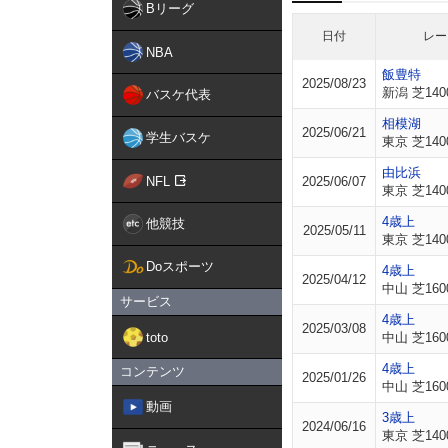
Bリーグ
日付
レー
NBA
飯豊特
2025/08/23
新潟 芝140
バスケ代表
相模湖
2025/06/21
学生バスケ
東京 芝140
由比浜
NFL
2025/06/07
東京 芝140
4歳上
他競技
2025/05/11
東京 芝140
Doスポーツ
4歳上
2025/04/12
中山 芝160
サービス
4歳上
2025/03/08
toto
中山 芝160
4歳上
コンテンツ
2025/01/26
中山 芝160
動画
3歳上
2024/06/16
東京 芝140