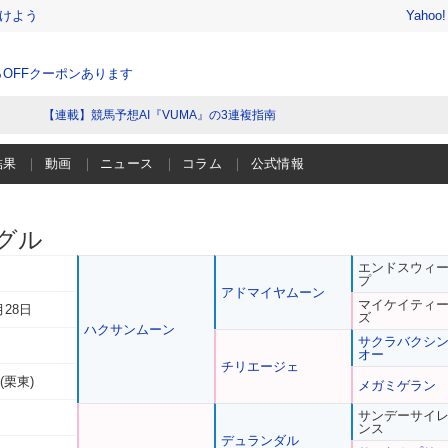
けよう
Yahoo
％OFFクーポンあります
【連載】競馬予想AI『VUMA』の3連複指南
結果
動画
ニュース
コラム
公式情報
グル
エンドスウィ
プ
アドマイヤムーン
マイケイティ
月28日
ズ
ハクサンムーン
サクラバクシ
オー
チリエージェ
(栗東)
メガミゲラン
サンデーサイ
ンス
デュランダル