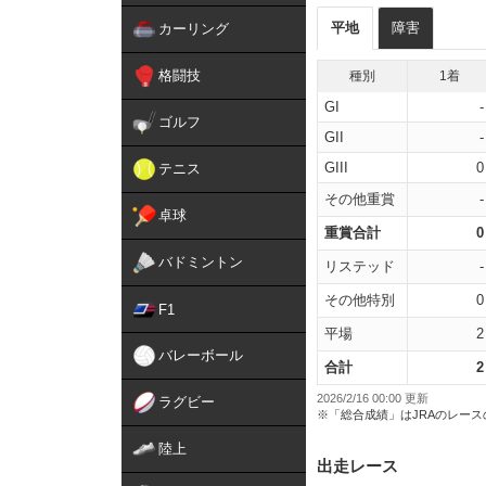
平地
障害
カーリング
格闘技
種別
1着
GI
-
ゴルフ
GII
-
GIII
0
テニス
その他重賞
-
卓球
重賞合計
0
バドミントン
リステッド
-
その他特別
0
F1
平場
2
バレーボール
合計
2
2026/2/16 00:00 更新
ラグビー
※「総合成績」はJRAのレー
陸上
出走レース