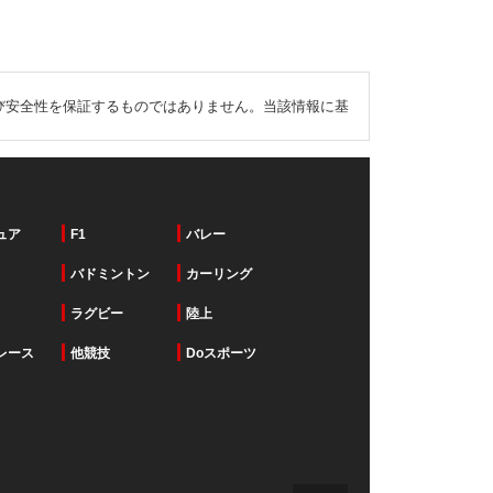
び安全性を保証するものではありません。当該情報に基
ュア
F1
バレー
バドミントン
カーリング
ラグビー
陸上
レース
他競技
Doスポーツ