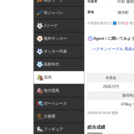
生産者
中村 雅明
産地
浦河町
侍ジャパン
※性別の色分け [
:牡馬
:牝
Jリーグ
海外サッカー
Agent i に聞いてみよ
ハクサンイーグル 馬名
サッカー代表
高校年代
競馬
本賞金
2505万円
地方競馬
連対時
ボートレース
476kg 
2026/2/16 00:00
大相撲
総合成績
フィギュア