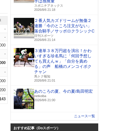
手は感無量
スポニチアネックス
2026/8/6 21:18
２番人気カズドリームが無傷２
率
連勝「今のところ注文がない」
-
落合騎手／サッポロクラシックC
日刊スポーツ
-
2026/8/6 21:14
.000
３連単３８万円超を演出！かわ
-
いすぎる珍名馬に「何回予想し
ても買えんｗ」「自分を責め
.000
る」の声 船橋のメンコイボク
チャン
-
馬トク報知
.000
2026/8/6 21:01
.200
あのころの夏、今の夏/島田明宏
netkeiba
.143
2026/8/6 21:00
ニュース一覧
おすすめ記事（Doスポーツ）