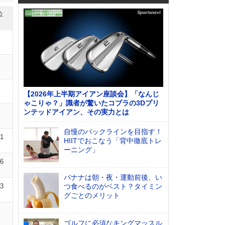
位
【2026年上半期アイアン座談会】「なんじ
ゃこりゃ？」識者が驚いたコブラの3Dプリ
ンテッドアイアン、その実力とは
自慢のバックラインを目指す！
01
HIITでおこなう「背中徹底トレ
ーニング」
06
バナナは朝・夜・運動前後、い
03
つ食べるのがベスト？タイミン
グごとのメリット
ゴルフに必須なキングマッスル