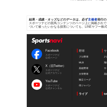
結果・成績・オッズなどのデータは、必ず
主催者
発行の
スポーツナビの競馬コンテンツのページ上に掲載されて
づいて被ったいかなる損害についても、LINEヤフー株
Facebook
野球
サ
スポーツナビ
プロ野球
J
公式ページ
MLB
海
X（旧Twitter）
高校野球
サ
スポーツナビ
公式アカウント
大学野球
高
独立リーグ
YouTube
スポーツナビ
侍ジャパン
公式チャンネル
ライブ
to