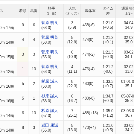
騎手
人気
タイム
通過順
ス
着順
馬番
馬体重
(斤量)
(オッズ)
差
上3F
菅原 明良
3
1:21.0
04-04
9
6
468(-6)
(5.9)
(+0.5)
34.9
0m 17頭
(58.0)
菅原 明良
5
1:21.2
02-02
4
4
474(0)
(12.9)
(+0.1)
35.0
0m 14頭
(58.0)
菅原 明良
6
1:21.3
03-02
3
3
474(-2)
(10.9)
(+0.3)
34.1
0m 15頭
(55.0)
菅原 明良
4
1:21.2
02-02
1
10
476(-4)
(11.1)
(-0.0)
33.8
0m 12頭
(58.0)
杉原 誠人
8
1:33.3
01-01-
5
2
480(0)
(22.3)
(+0.7)
35.1
0m 16頭
(58.0)
杉原 誠人
6
1:34.7
05-07-
5
1
480(-8)
(16.7)
(+0.3)
35.8
0m 16頭
(58.0)
杉原 誠人
7
1:35.0
03-03-
6
10
488(+18)
(25.1)
(+1.2)
36.7
0m 14頭
(57.0)
岩田 康誠
5
1:21.0
03-03
8
3
470(+4)
(13.0)
(+0.5)
34.2
0m 14頭
(55.0)