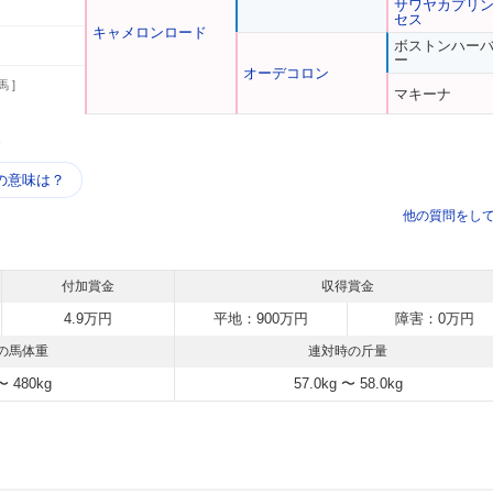
サワヤカプリ
セス
キャメロンロード
ボストンハー
ー
オーデコロン
馬 ]
マキーナ
う
の意味は？
他の質問をし
付加賞金
収得賞金
4.9万円
平地：900万円
障害：0万円
の馬体重
連対時の斤量
〜 480kg
57.0kg 〜 58.0kg