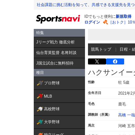
社会課題に挑む活動を知って、共感できる支援先を見つ
IDでもっと便利に
新規取得
ログイン
［おトク］10
特集
Jリーグ戦力 徹底分析
競馬トップ
日程・
仙台育英監督 名将対談
J国立試合に無料招待
ハクサンイー
種目
性齢
牡 5歳
プロ野球
生年月日
2021年2
MLB
毛色
鹿毛
高校野球
調教師（所属）
高橋 一哉
大学野球
馬主
河崎 五市
独立リーグ