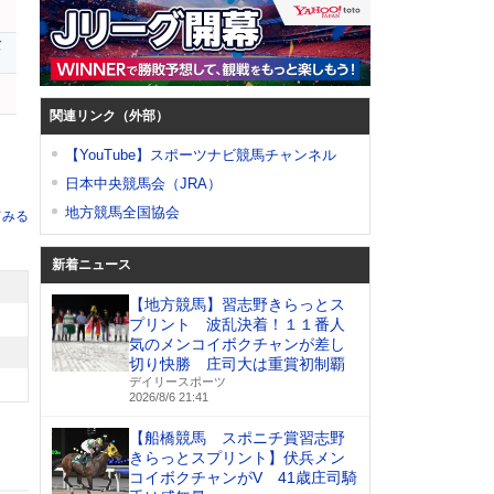
ン
バ
関連リンク（外部）
【YouTube】スポーツナビ競馬チャンネル
日本中央競馬会（JRA）
地方競馬全国協会
てみる
新着ニュース
【地方競馬】習志野きらっとス
プリント 波乱決着！１１番人
気のメンコイボクチャンが差し
切り快勝 庄司大は重賞初制覇
デイリースポーツ
2026/8/6 21:41
【船橋競馬 スポニチ賞習志野
きらっとスプリント】伏兵メン
コイボクチャンがV 41歳庄司騎