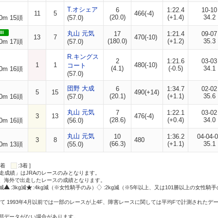
T.オシェア
6
1:22.4
10-10
11
5
466(-4)
(20.0)
(+1.4)
34.2
0m 15頭
(57.0)
II
丸山 元気
17
1:21.4
09-07
13
7
470(-10)
(180.0)
(+1.2)
35.3
0m 17頭
(57.0)
R.キングス
2
1:21.6
03-03
1
1
480(-10)
コート
(4.1)
(-0.5)
34.1
0m 16頭
(57.0)
団野 大成
6
1:34.7
02-02
5
15
490(+14)
(20.1)
(+1.1)
35.6
0m 16頭
(57.0)
丸山 元気
7
1:22.1
03-02
3
13
476(-4)
(28.6)
(+0.4)
34.0
0m 16頭
(56.0)
丸山 元気
10
1:36.2
04-04-
3
8
480
(66.3)
(+1.1)
35.1
0m 13頭
(55.0)
:2着
:3着 ]
走成績」はJRAのレースのみとなります。
方、海外で出走したレースの成績となります。
g減
:3kg減
:4kg減（※女性騎手のみ）
:2kg減（※5年以上、又は101勝以上の女性騎手
て 1993年4月以前では一部のレースが上4F、障害レースに関しては平均Fで計測されたデ
一部データがない場合があります。