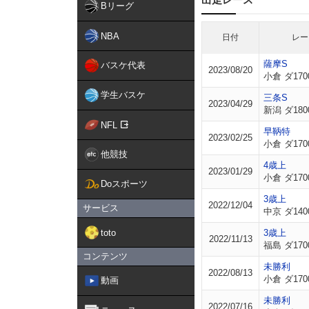
Bリーグ
NBA
日付
レー
薩摩S
バスケ代表
2023/08/20
小倉 ダ170
学生バスケ
三条S
2023/04/29
新潟 ダ180
NFL
早鞆特
2023/02/25
小倉 ダ170
他競技
4歳上
2023/01/29
小倉 ダ170
Doスポーツ
3歳上
2022/12/04
サービス
中京 ダ140
toto
3歳上
2022/11/13
福島 ダ170
コンテンツ
未勝利
2022/08/13
小倉 ダ170
動画
未勝利
2022/07/16