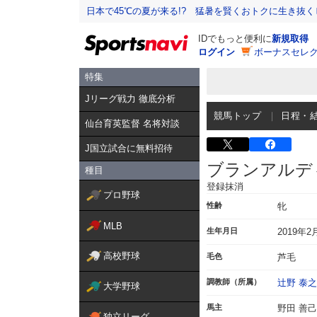
日本で45℃の夏が来る!? 猛暑を賢くおトクに生き抜く
IDでもっと便利に
新規取得
ログイン
ボーナスセレク
特集
Jリーグ戦力 徹底分析
競馬トップ
日程・
仙台育英監督 名将対談
J国立試合に無料招待
ブランアルデ
種目
登録抹消
プロ野球
性齢
牝
MLB
生年月日
2019年2
高校野球
毛色
芦毛
調教師（所属）
辻野 泰之
大学野球
馬主
野田 善己
独立リーグ