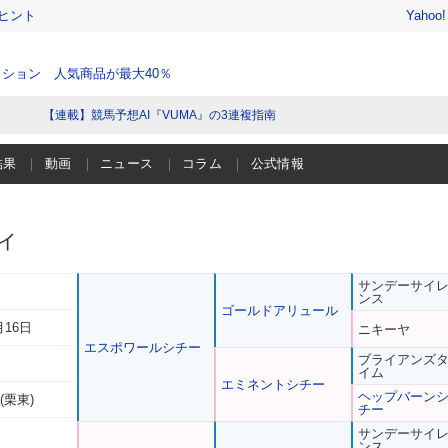
ヒント
Yahoo
ション 人気商品が最大40％
【連載】競馬予想AI『VUMA』の3連複指南
結果
動画
ニュース
コラム
公式情報
ィ
サンデーサイ
ンス
ゴールドアリュール
月16日
ニキーヤ
エスポワールシチー
ブライアンズ
イム
エミネントシチー
ヘップバーン
(栗東)
チー
サンデーサイ
ンス