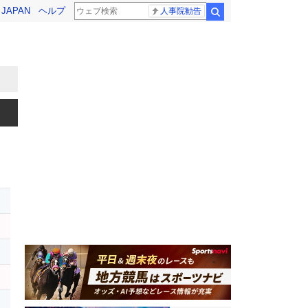
! JAPAN
ヘルプ
人事院勧告
検索
レ
タ
シ
レ