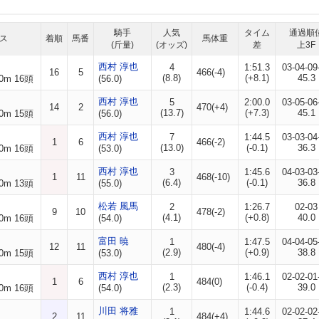
騎手
人気
タイム
通過順
ス
着順
馬番
馬体重
(斤量)
(オッズ)
差
上3F
西村 淳也
4
1:51.3
03-04-09
16
5
466(-4)
(8.8)
(+8.1)
45.3
0m 16頭
(56.0)
西村 淳也
5
2:00.0
03-05-06
14
2
470(+4)
(13.7)
(+7.3)
45.1
0m 15頭
(56.0)
西村 淳也
7
1:44.5
03-03-04
1
6
466(-2)
(13.0)
(-0.1)
36.3
0m 16頭
(53.0)
西村 淳也
3
1:45.6
04-03-03
1
11
468(-10)
(6.4)
(-0.1)
36.8
0m 13頭
(55.0)
松若 風馬
2
1:26.7
02-03
9
10
478(-2)
(4.1)
(+0.8)
40.0
0m 16頭
(54.0)
富田 暁
1
1:47.5
04-04-05
12
11
480(-4)
(2.9)
(+0.9)
38.8
0m 15頭
(53.0)
西村 淳也
1
1:46.1
02-02-01
1
6
484(0)
(2.3)
(-0.4)
39.0
0m 16頭
(54.0)
川田 将雅
1
1:44.6
02-02-02
2
11
484(+4)