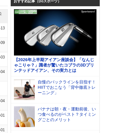
おすすめ記事（Doスポーツ）
位
-13
-09
-03
【2026年上半期アイアン座談会】「なんじ
ゃこりゃ？」識者が驚いたコブラの3Dプリ
ンテッドアイアン、その実力とは
-04
自慢のバックラインを目指す！
HIITでおこなう「背中徹底トレ
ーニング」
-04
バナナは朝・夜・運動前後、い
つ食べるのがベスト？タイミン
-01
グごとのメリット
-01