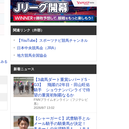
ジ
ー
関連リンク（外部）
【YouTube】スポーツナビ競馬チャンネル
日本中央競馬会（JRA）
地方競馬全国協会
てみる
新着ニュース
【3歳馬ダート重賞レパードS・
G3】 飛躍の2年目・田山旺佑
騎手 ショウナンバンライで待
望の重賞初制覇なるか
FNNプライムオンライン（フジテレビ
系）
2026/8/7 13:02
【シャーガーＣ】武豊騎手とル
メール騎手の騎乗馬が決定！
各チームの出場騎手も ＪＲＡ