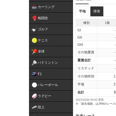
カーリング
平地
障害
格闘技
種別
1着
ゴルフ
GI
-
GII
-
テニス
GIII
-
卓球
その他重賞
-
重賞合計
-
バドミントン
リステッド
-
F1
その他特別
1
平場
2
バレーボール
合計
3
ラグビー
2023/10/30 00:00 更新
※「総合成績」はJRAのレー
陸上
出走レース