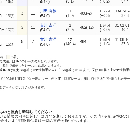
(3.1)
(+0.2)
37.4
0m 16頭
(54.0)
川田 将雅
1
1:55.4
03-03-02
3
11
480(-2)
(1.9)
(+0.3)
37.3
0m 13頭
(54.0)
古川 吉洋
1
1:54.4
01-01-01
3
11
482(-12)
(2.9)
(+0.9)
40.4
0m 16頭
(54.0)
古川 吉洋
12
1:56.4
11-09-10
5
7
494
(140.4)
(+1.5)
37.8
0m 16頭
(54.0)
:2着
:3着 ]
走成績」はJRAのレースのみとなります。
方、海外で出走したレースの成績となります。
g減
:3kg減
:4kg減（※女性騎手のみ）
:2kg減（※5年以上、又は101勝以上の女性騎手
て 1993年4月以前では一部のレースが上4F、障害レースに関しては平均Fで計測されたデ
一部データがない場合があります。
ものと照合し確認してください。
いる情報の内容に関しては万全を期しておりますが、その内容の正確性およ
式会社および情報提供者は一切の責任を負いかねます。