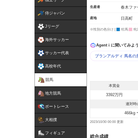
生産者
春木ファ
侍ジャパン
産地
日高町
Jリーグ
※性別の色分け [
:牡馬
:牝
海外サッカー
Agent i に聞いてみよ
サッカー代表
ブランアルディ 馬名の
高校年代
競馬
本賞金
地方競馬
3392万円
連対時
ボートレース
466kg 
大相撲
2023/10/30 00:00
フィギュア
総合成績