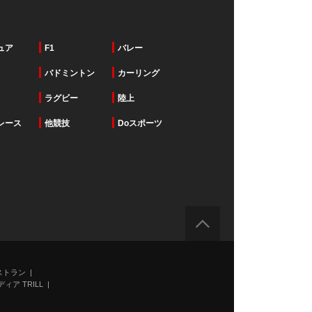
ュア
F1
バレー
バドミントン
カーリング
ラグビー
陸上
レース
他競技
Doスポーツ
ストラン
ィア TRILL