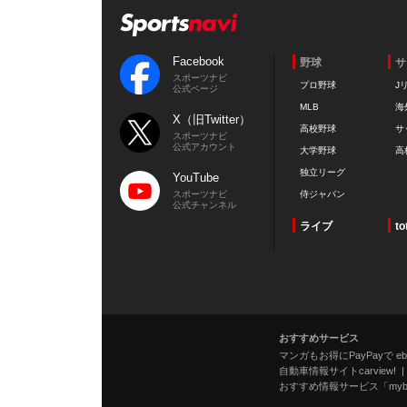
Facebook
野球
サ
スポーツナビ
プロ野球
J
公式ページ
MLB
海
X（旧Twitter）
高校野球
サ
スポーツナビ
公式アカウント
大学野球
高
独立リーグ
YouTube
スポーツナビ
侍ジャパン
公式チャンネル
ライブ
to
おすすめサービス
マンガもお得にPayPayで eboo
自動車情報サイトcarview!
おすすめ情報サービス「mybe