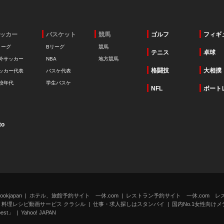
ッカー
バスケット
競馬
ゴルフ
フィギ
リーグ
Bリーグ
競馬
テニス
卓球
外サッカー
NBA
地方競馬
格闘技
大相撲
ッカー代表
バスケ代表
校年代
学生バスケ
NFL
ボート
to
kjapan
ホテル、旅館予約サイト 一休.com
レストラン予約サイト 一休.com レ
料理レシピ動画サービス クラシル
仕事・求人探しはスタンバイ
国内No.1女性向けメデ
st」
Yahoo! JAPAN