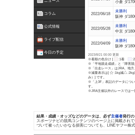
ニュース
小倉 ダ170
未勝利
コラム
2022/06/18
阪神 ダ180
未勝利
公式情報
2022/05/28
中京 ダ180
ライブ配信
未勝利
2022/04/09
阪神 ダ180
今日の予定
2023/8/21 00:00 更新
※着順の色分け [
:1着
※「平地競走成績」と「障害競
※「出走レース」はJRA、地
※減量表示は[
:1kg減
:2k
み）] です。
※「上3F」表記のデータについ
す。
※JRA主催以外のレースでは
結果・成績・オッズなどのデータは、必ず
主催者
発行の
スポーツナビの競馬コンテンツのページ上に掲載されて
づいて被ったいかなる損害についても、LINEヤフー株