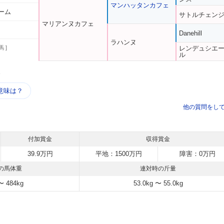
マンハッタンカフェ
ーム
サトルチェン
マリアンヌカフェ
Danehill
ラハンヌ
馬 ]
レンデュシエ
ル
う
意味は？
他の質問をし
付加賞金
収得賞金
39.9万円
平地：1500万円
障害：0万円
の馬体重
連対時の斤量
〜 484kg
53.0kg 〜 55.0kg