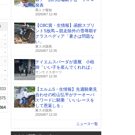
発表
馬トク報知
2026/8/7 12:48
【CBC賞・生情報】函館スプリ
率
ントS放馬→競走除外の雪辱期す
-
クラスペディア「暑さは問題な
い」
-
東スポ競馬
2026/8/7 12:35
-
-
テイエムスパーダが退厩 小椋
師「いい子を産んでくれれば」
-
サンケイスポーツ
2026/8/7 12:30
-
.333
【エルムS・生情報】先週騎乗見
合わせの松山弘平がテーオーパ
.375
スワードに騎乗「いいレースを
して恩返しを」
.364
東スポ競馬
2026/8/7 12:20
ニュース一覧