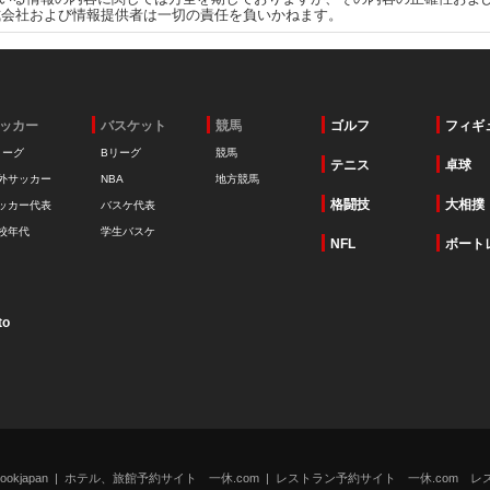
式会社および情報提供者は一切の責任を負いかねます。
ッカー
バスケット
競馬
ゴルフ
フィギ
リーグ
Bリーグ
競馬
テニス
卓球
外サッカー
NBA
地方競馬
格闘技
大相撲
ッカー代表
バスケ代表
校年代
学生バスケ
NFL
ボート
to
kjapan
ホテル、旅館予約サイト 一休.com
レストラン予約サイト 一休.com レ