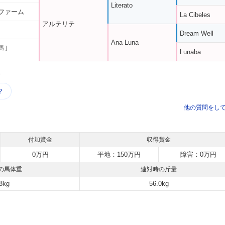
Literato
ファーム
La Cibeles
アルテリテ
Dream Well
Ana Luna
馬 ]
Lunaba
う
？
他の質問をし
付加賞金
収得賞金
0万円
平地：150万円
障害：0万円
の馬体重
連対時の斤量
8kg
56.0kg