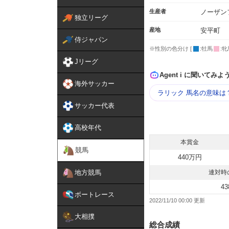
生産者
ノーザン
独立リーグ
産地
安平町
侍ジャパン
※性別の色分け [
:牡馬
:牝
Jリーグ
Agent i に聞いてみよ
海外サッカー
ラリック 馬名の意味は
サッカー代表
高校年代
本賞金
競馬
440万円
地方競馬
連対時
43
ボートレース
2022/11/10 00:00
大相撲
総合成績