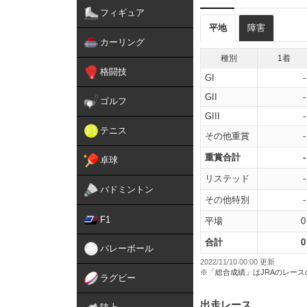
フィギュア
平地
障害
カーリング
種別
1着
格闘技
GI
-
GII
-
ゴルフ
GIII
-
テニス
その他重賞
-
重賞合計
-
卓球
リステッド
-
バドミントン
その他特別
-
F1
平場
0
合計
0
バレーボール
2022/11/10 00:00 更新
※「総合成績」はJRAのレー
ラグビー
出走レース