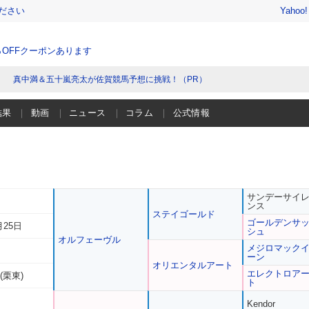
ださい
Yahoo
％OFFクーポンあります
真中満＆五十嵐亮太が佐賀競馬予想に挑戦！（PR）
結果
動画
ニュース
コラム
公式情報
サンデーサイ
ンス
ステイゴールド
ゴールデンサ
月25日
シュ
オルフェーヴル
メジロマック
ーン
オリエンタルアート
エレクトロア
(栗東)
ト
Kendor