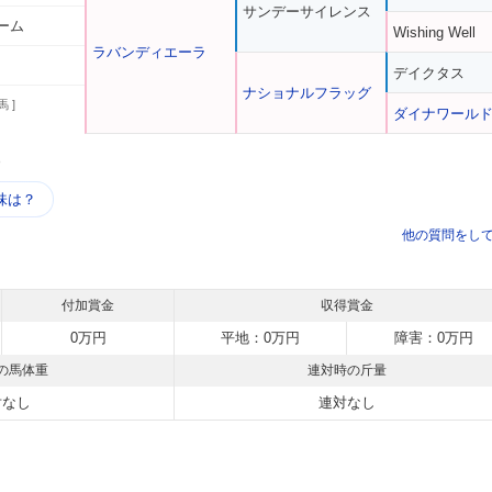
サンデーサイレンス
ーム
Wishing Well
ラバンディエーラ
デイクタス
ナショナルフラッグ
馬 ]
ダイナワール
う
味は？
他の質問をし
付加賞金
収得賞金
0万円
平地：0万円
障害：0万円
の馬体重
連対時の斤量
対なし
連対なし