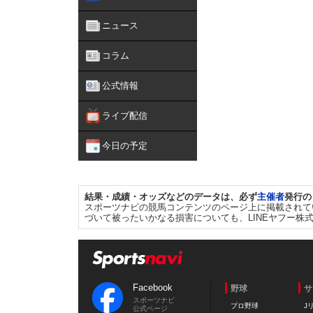
ニュース
コラム
公式情報
ライブ配信
今日の予定
結果・成績・オッズなどのデータは、必ず
主催者
発行の
スポーツナビの競馬コンテンツのページ上に掲載されて
づいて被ったいかなる損害についても、LINEヤフー株
Facebook
野球
サ
スポーツナビ
プロ野球
J
公式ページ