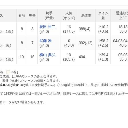
騎手
人気
タイム
通過順
ス
着順
馬番
馬体重
(斤量)
(オッズ)
差
上3F
菱田 裕二
16
1:10.2
18-18
8
8
388(-4)
(177.5)
(+0.6)
35.0
0m 18頭
(54.0)
武藤 雅
6
1:58.2
04-03-04
8
7
392(-12)
(43.0)
(+2.5)
40.6
0m 9頭
(54.0)
横山 典弘
10
1:39.4
05-05
10
16
404
(105.7)
(+1.3)
35.3
0m 18頭
(54.0)
:2着
:3着 ]
走成績」はJRAのレースのみとなります。
方、海外で出走したレースの成績となります。
g減
:3kg減
:4kg減（※女性騎手のみ）
:2kg減（※5年以上、又は101勝以上の女性騎手
て 1993年4月以前では一部のレースが上4F、障害レースに関しては平均Fで計測されたデ
一部データがない場合があります。