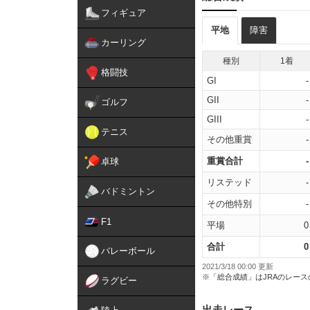
フィギュア
平地
障害
カーリング
種別
1着
格闘技
GI
-
GII
-
ゴルフ
GIII
-
テニス
その他重賞
-
重賞合計
-
卓球
リステッド
-
バドミントン
その他特別
-
F1
平場
0
合計
0
バレーボール
2021/3/18 00:00 更新
※「総合成績」はJRAのレー
ラグビー
出走レース