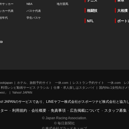
テニス
卓球
外サッカー
NBA
地方競馬
格闘技
大相撲
ッカー代表
バスケ代表
校年代
学生バスケ
NFL
ボート
to
kjapan
ホテル、旅館予約サイト 一休.com
レストラン予約サイト 一休.com レ
料理レシピ動画サービス クラシル
仕事・求人探しはスタンバイ
国内No.1女性向けメデ
st」
Yahoo! JAPAN
oo! JAPANのサービスであり、LINEヤフー株式会社がスポーツナビ株式会社と協
ンター
-
利用規約
-
会社概要
-
免責事項
-
広告掲載について
-
スタッフ募集
© Japan Racing Association.
© 毎日新聞社
© 株式会社グラッドキューブ