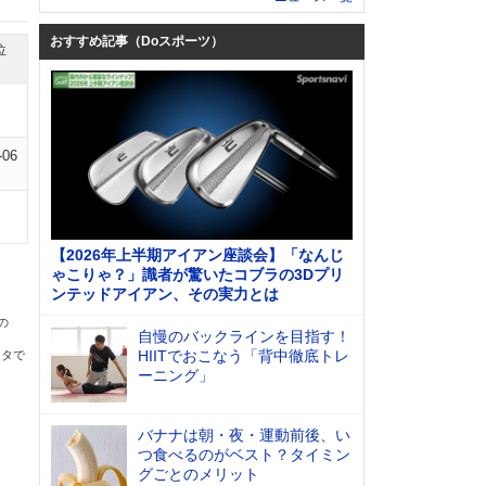
おすすめ記事（Doスポーツ）
位
-06
【2026年上半期アイアン座談会】「なんじ
ゃこりゃ？」識者が驚いたコブラの3Dプリ
ンテッドアイアン、その実力とは
の
自慢のバックラインを目指す！
HIITでおこなう「背中徹底トレ
ータで
ーニング」
バナナは朝・夜・運動前後、い
つ食べるのがベスト？タイミン
グごとのメリット