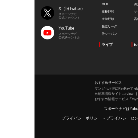
MLB
海
X（旧Twitter）
高校野球
サ
スポーツナビ
公式アカウント
大学野球
高
独立リーグ
YouTube
スポーツナビ
侍ジャパン
公式チャンネル
ライブ
to
おすすめサービス
マンガもお得にPayPayで eboo
自動車情報サイトcarview!
おすすめ情報サービス「mybe
スポーツナビはYah
プライバシーポリシー
-
プライバシーセ