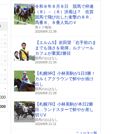
令和８年８月８日 競馬で枠連
（８）－（８）決着は？ 佐賀
競馬で飛び出した衝撃の８Ｒ、
馬番８、８番人気のＶ
率
馬トク報知
2026/8/8 21:38
-
【エルムS】岩田望「右手前のま
-
までも強さを発揮」ルクソール
-
カフェが重賞2勝目
競馬のおはなし
-
2026/8/8 21:34
-
【札幌9R】小林美駒が1日3勝！
カルミアクラウンで鮮やか抜け
-
出し
-
競馬のおはなし
2026/8/8 21:28
.000
【札幌7R】小林美駒が本日2勝
.000
目…ランドスターで鮮やか差し
切りV
競馬のおはなし
2026/8/8 21:11
ニュース一覧