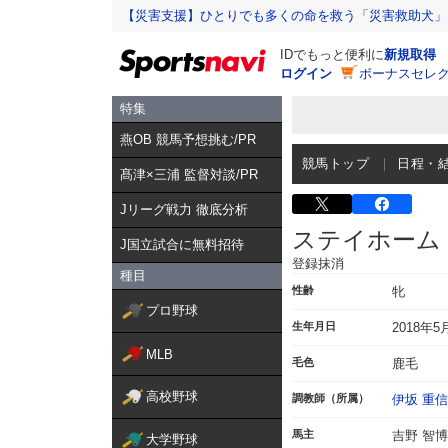
【災害支援】ひとりでも多くの命を救う「災害救助犬」
IDでもっと便利に
新規取得
ログイン
ボーナスセレク
特集
燕OB 競馬予想挑む/PR
競馬トップ
日程・
髙津×三浦 監督対談/PR
Jリーグ戦力 徹底分析
ステイホーム
J国立試合に無料招待
登録抹消
種目
性齢
牝
プロ野球
生年月日
2018年5
MLB
毛色
鹿毛
高校野球
調教師（所属）
伊坂 重信
馬主
吉野 智博
大学野球