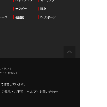
バドミントン
カーリング
ラグビー
陸上
レース
他競技
Doスポーツ
ストラン
ィア TRILL
力して運営しています。
-
ご意見・ご要望
-
ヘルプ・お問い合わせ