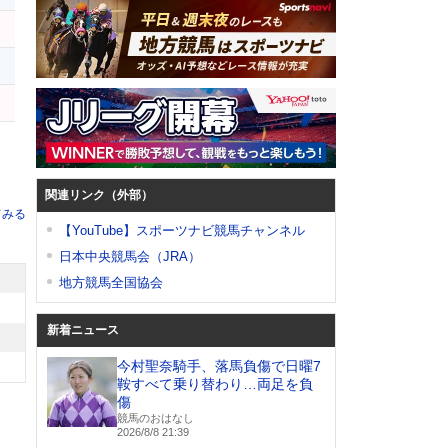
ド
関連リンク（外部）
てみる
【YouTube】スポーツナビ競馬チャンネル
日本中央競馬会（JRA）
地方競馬全国協会
新着ニュース
今村聖奈騎手、落馬負傷で日曜7
鞍すべて乗り替わり…両足を負
傷
競馬のおはなし
2026/8/8 21:39