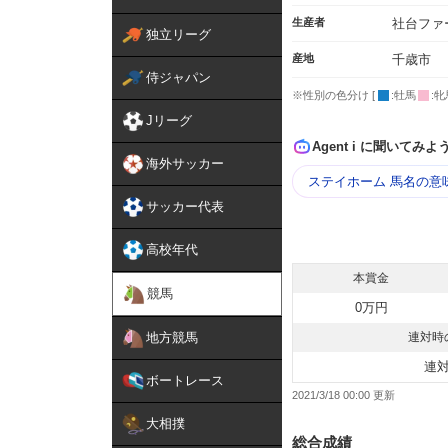
生産者
社台ファ
独立リーグ
産地
千歳市
侍ジャパン
※性別の色分け [
:牡馬
:牝
Jリーグ
Agent i に聞いてみよ
海外サッカー
ステイホーム 馬名の意
サッカー代表
高校年代
本賞金
競馬
0万円
地方競馬
連対時
連
ボートレース
2021/3/18 00:00
大相撲
総合成績