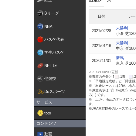
陸上
Bリーグ
日付
レー
NBA
未勝利
2021/02/28
小倉 芝120
バスケ代表
未勝利
2021/01/16
中京 ダ180
学生バスケ
新馬
2020/11/01
東京 芝160
NFL
2021/3/1 00:00 更新
※着順の色分け [
:1着
他競技
※「平地競走成績」と「障害競
※「出走レース」はJRA、地
※減量表示は[
:1kg減
:2k
Doスポーツ
み）] です。
※「上3F」表記のデータについ
サービス
す。
※JRA主催以外のレースでは
toto
コンテンツ
動画