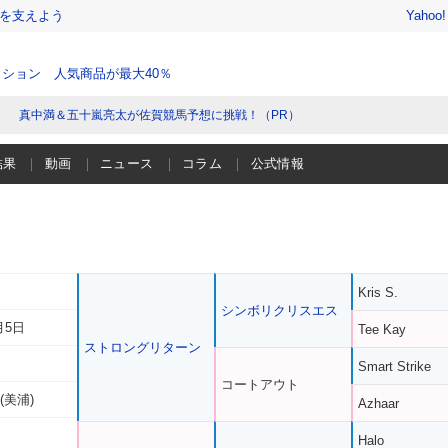
を支えよう
Yahoo
ション 人気商品が最大40％
真中満＆五十嵐亮太が佐賀競馬予想に挑戦！（PR）
結果
動画
ニュース
コラム
公式情報
Kris S.
シンボリクリスエス
月5日
Tee Kay
ストロングリターン
Smart Strike
コートアウト
(美浦)
Azhaar
Halo