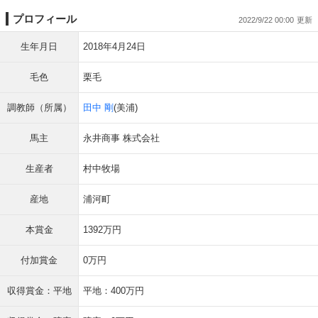
プロフィール
2022/9/22 00:00
生年月日
2018年4月24日
毛色
栗毛
調教師（所属）
田中 剛
(美浦)
馬主
永井商事 株式会社
生産者
村中牧場
産地
浦河町
本賞金
1392万円
付加賞金
0万円
収得賞金：平地
平地：400万円