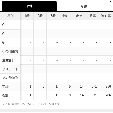
平地
障害
種別
1着
2着
3着
4着～
出走
勝率
連対率
-
-
-
-
-
-
-
GI
-
-
-
-
-
-
-
GII
-
-
-
-
-
-
-
GIII
-
-
-
-
-
-
-
その他重賞
-
-
-
-
-
-
-
重賞合計
-
-
-
-
-
-
-
リステッド
-
-
-
-
-
-
-
その他特別
1
3
1
9
14
.071
.286
平場
1
3
1
9
14
.071
.286
合計
※「総合成績」はJRAのレースのみとなります。