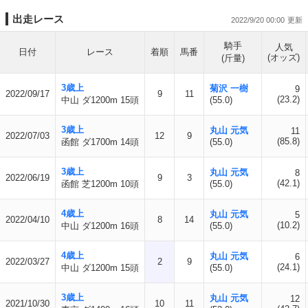
出走レース
2022/9/20 00:00
騎手
人気
日付
レース
着順
馬番
(オッズ)
(斤量)
3歳上
菊沢 一樹
9
2022/09/17
9
11
(23.2)
中山 ダ1200m 15頭
(55.0)
3歳上
丸山 元気
11
2022/07/03
12
9
(85.8)
函館 ダ1700m 14頭
(55.0)
3歳上
丸山 元気
8
2022/06/19
9
3
(42.1)
函館 芝1200m 10頭
(55.0)
4歳上
丸山 元気
5
2022/04/10
8
14
(10.2)
中山 ダ1200m 16頭
(55.0)
4歳上
丸山 元気
6
2022/03/27
2
9
(24.1)
中山 ダ1200m 15頭
(55.0)
3歳上
丸山 元気
12
2021/10/30
10
11