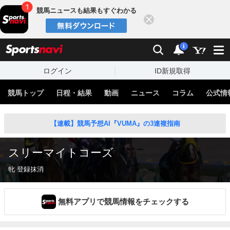
競馬ニュースも結果もすぐわかる
閉じる
スポーツナビ
検索
通知
i
ログイン
ID新規取得
競馬トップ
日程・結果
動画
ニュース
コラム
公式情
【連載】競馬予想AI『VUMA』の3連複指南
スリーマイトコーズ
牝 登録抹消
無料アプリで競馬情報をチェックする