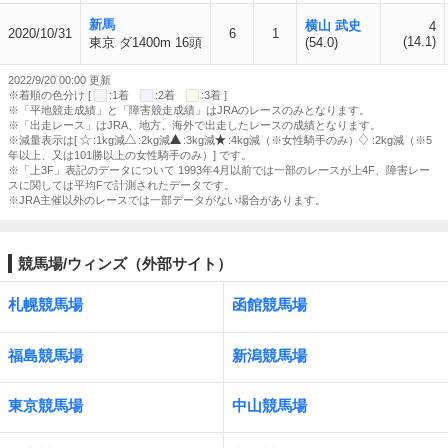
新馬
横山 武史
4
2020/10/31
6
1
(14.1)
東京 ダ1400m 16頭
(54.0)
2022/9/20 00:00 更新
※着順の色分け [
:1着
:2着
:3着 ]
※「平地競走成績」と「障害競走成績」はJRAのレースのみとなります。
※「出走レース」はJRA、地方、海外で出走したレースの成績となります。
※減量表示は[
:1kg減
:2kg減
:3kg減
:4kg減（※女性騎手のみ）
:2kg減（※5
年以上、又は101勝以上の女性騎手のみ）] です。
※「上3F」表記のデータについて 1993年4月以前では一部のレースが上4F、障害レー
スに関しては平均Fで計測されたデータです。
※JRA主催以外のレースでは一部データがない場合があります。
競馬場/ウィンズ（外部サイト）
札幌競馬場
函館競馬場
福島競馬場
新潟競馬場
東京競馬場
中山競馬場