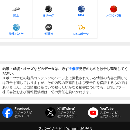
NBA
陸上
Bリーグ
バスケ代表
学生バスケ
他競技
Doスポーツ
結果・成績・オッズなどのデータは、必ず
主催者
発行のものと照合し確認してく
ださい。
スポーツナビの競馬コンテンツのページ上に掲載されている情報の内容に関して
は万全を期しておりますが、その内容の正確性および安全性を保証するものでは
ありません。当該情報に基づいて被ったいかなる損害についても、LINEヤフー
株式会社および情報提供者は一切の責任を負いかねます。
Facebook
X(旧Twitter)
YouTube
スポーツナビ
スポーツナビ
スポーツナビ
公式ページ
公式アカウント
公式チャンネル
スポーツナビ
Yahoo! JAPAN