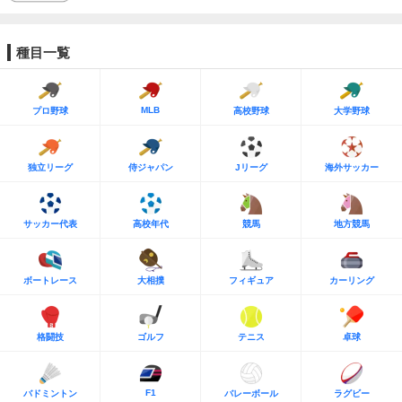
種目一覧
MLB
プロ野球
高校野球
大学野球
独立リーグ
侍ジャパン
Jリーグ
海外サッカー
サッカー代表
高校年代
競馬
地方競馬
ボートレース
大相撲
フィギュア
カーリング
格闘技
ゴルフ
テニス
卓球
F1
バドミントン
バレーボール
ラグビー