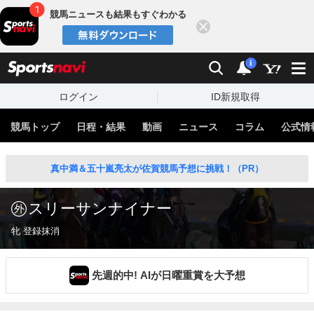
競馬ニュースも結果もすぐわかる
閉じる
スポーツナビ
検索
通知
i
ログイン
ID新規取得
競馬トップ
日程・結果
動画
ニュース
コラム
公式情
真中満＆五十嵐亮太が佐賀競馬予想に挑戦！（PR）
スリーサンナイナー
牝 登録抹消
先週的中! AIが日曜重賞を大予想