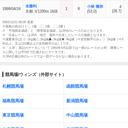
未勝利
小林 徹弥
4
1999/04/24
1
8
(28.7)
京都 ダ1200m 16頭
(53.0)
2002/12/21 00:00 更新
※着順の色分け [
:1着
:2着
:3着 ]
※「平地競走成績」と「障害競走成績」はJRAのレースのみとなります。
※「出走レース」はJRA、地方、海外で出走したレースの成績となります。
※減量表示は[
:1kg減
:2kg減
:3kg減
:4kg減（※女性騎手のみ）
:2kg減（※5
年以上、又は101勝以上の女性騎手のみ）] です。
※「上3F」表記のデータについて 1993年4月以前では一部のレースが上4F、障害レー
スに関しては平均Fで計測されたデータです。
※JRA主催以外のレースでは一部データがない場合があります。
競馬場/ウィンズ（外部サイト）
札幌競馬場
函館競馬場
福島競馬場
新潟競馬場
東京競馬場
中山競馬場