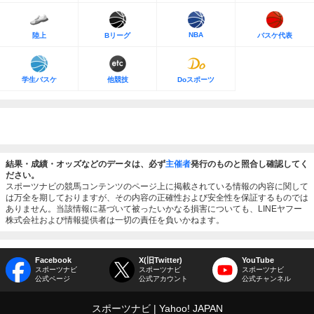
NBA
陸上
Bリーグ
バスケ代表
学生バスケ
他競技
Doスポーツ
結果・成績・オッズなどのデータは、必ず
主催者
発行のものと照合し確認してく
ださい。
スポーツナビの競馬コンテンツのページ上に掲載されている情報の内容に関して
は万全を期しておりますが、その内容の正確性および安全性を保証するものでは
ありません。当該情報に基づいて被ったいかなる損害についても、LINEヤフー
株式会社および情報提供者は一切の責任を負いかねます。
Facebook
X(旧Twitter)
YouTube
スポーツナビ
スポーツナビ
スポーツナビ
公式ページ
公式アカウント
公式チャンネル
スポーツナビ
Yahoo! JAPAN