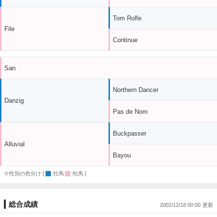
Tom Rolfe
File
Continue
San
Northern Dancer
Danzig
Pas de Nom
Buckpasser
Alluvial
Bayou
※性別の色分け [
:牡馬
:牝馬 ]
総合成績
2002/12/18 00:00