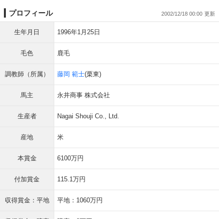
プロフィール
2002/12/18 00:00
生年月日
1996年1月25日
毛色
鹿毛
調教師（所属）
藤岡 範士
(栗東)
馬主
永井商事 株式会社
生産者
Nagai Shouji Co., Ltd.
産地
米
本賞金
6100万円
付加賞金
115.1万円
収得賞金：平地
平地：1060万円