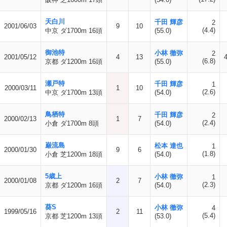
天白川
千田 輝彦
2
2001/06/03
9
10
(4.4)
中京 ダ1700m 16頭
(55.0)
御池特
小林 徹弥
2
2001/05/12
4
13
(6.8)
京都 ダ1200m 16頭
(55.0)
瀬戸特
千田 輝彦
1
2000/03/11
1
10
(2.6)
中京 ダ1700m 13頭
(54.0)
鳥栖特
千田 輝彦
2
2000/02/13
1
7
(2.4)
小倉 ダ1700m 8頭
(54.0)
巌流島
松本 達也
1
2000/01/30
9
6
(1.8)
小倉 芝1200m 18頭
(54.0)
5歳上
小林 徹弥
1
2000/01/08
2
7
(2.3)
京都 ダ1200m 16頭
(54.0)
葵S
小林 徹弥
4
1999/05/16
2
11
(5.4)
京都 芝1200m 13頭
(53.0)