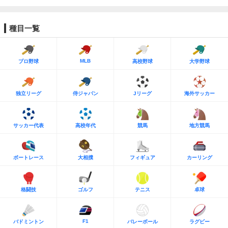
種目一覧
MLB
プロ野球
高校野球
大学野球
独立リーグ
侍ジャパン
Jリーグ
海外サッカー
サッカー代表
高校年代
競馬
地方競馬
ボートレース
大相撲
フィギュア
カーリング
格闘技
ゴルフ
テニス
卓球
F1
バドミントン
バレーボール
ラグビー