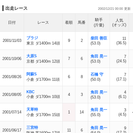
出走レース
2002/12/21 00:00
騎手
人気
日付
レース
着順
馬番
(オッズ)
(斤量)
ブラジ
柴田 善臣
11
2001/11/03
9
2
(36.5)
東京 ダ1400m 14頭
(53.0)
大原S
角田 晃一
7
2001/10/06
7
6
(24.5)
京都 ダ1400m 12頭
(53.0)
阿蘇S
石橋 守
7
2001/08/26
6
8
(17.1)
小倉 ダ1700m 11頭
(50.0)
KBC
角田 晃一
4
2001/08/05
4
3
小倉 ダ1700m 10頭
(6.1)
(53.0)
天草特
角田 晃一
3
2001/07/14
1
14
(4.5)
小倉 ダ1700m 15頭
(55.0)
三宮特
角田 晃一
9
2001/06/17
11
6
(17.2)
阪神 芝1600m 17頭
(54.0)