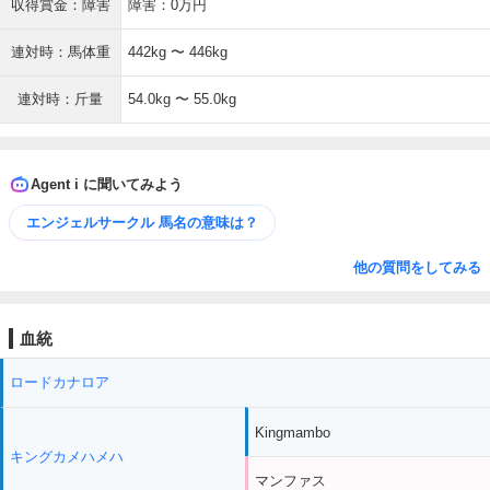
収得賞金：障害
障害：0万円
連対時：馬体重
442kg 〜 446kg
連対時：斤量
54.0kg 〜 55.0kg
Agent i に聞いてみよう
エンジェルサークル 馬名の意味は？
他の質問をしてみる
血統
ロードカナロア
Kingmambo
キングカメハメハ
マンファス