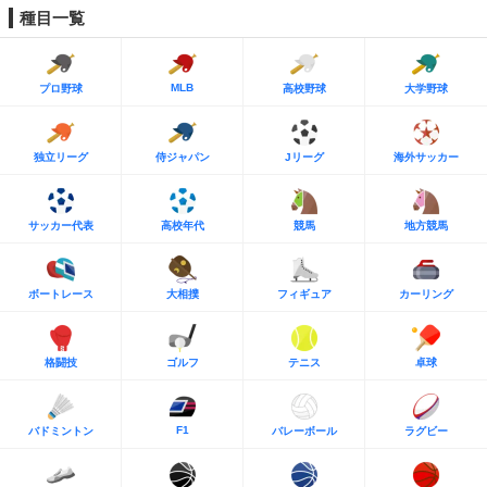
種目一覧
MLB
プロ野球
高校野球
大学野球
独立リーグ
侍ジャパン
Jリーグ
海外サッカー
サッカー代表
高校年代
競馬
地方競馬
ボートレース
大相撲
フィギュア
カーリング
格闘技
ゴルフ
テニス
卓球
F1
バドミントン
バレーボール
ラグビー