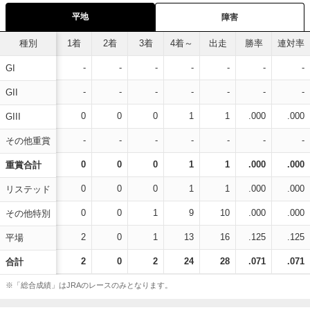
平地
障害
種別
1着
2着
3着
4着～
出走
勝率
連対率
-
-
-
-
-
-
-
GI
-
-
-
-
-
-
-
GII
0
0
0
1
1
.000
.000
GIII
-
-
-
-
-
-
-
その他重賞
0
0
0
1
1
.000
.000
重賞合計
0
0
0
1
1
.000
.000
リステッド
0
0
1
9
10
.000
.000
その他特別
2
0
1
13
16
.125
.125
平場
2
0
2
24
28
.071
.071
合計
※「総合成績」はJRAのレースのみとなります。