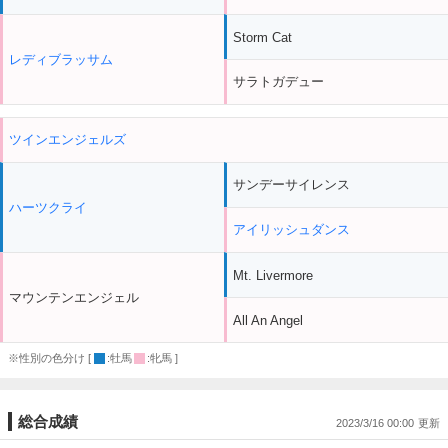
Storm Cat
レディブラッサム
サラトガデュー
ツインエンジェルズ
サンデーサイレンス
ハーツクライ
アイリッシュダンス
Mt. Livermore
マウンテンエンジェル
All An Angel
※性別の色分け [
:牡馬
:牝馬 ]
総合成績
2023/3/16 00:00