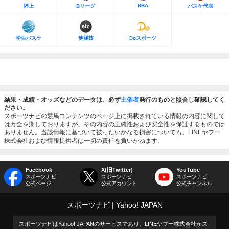
NBA
陸上
Bリーグ
バスケ代表
学生バスケ
他競技
Doスポーツ
結果・成績・オッズなどのデータは、必ず
主催者
発行のものと照合し確認してく
ださい。
スポーツナビの競馬コンテンツのページ上に掲載されている情報の内容に関して
は万全を期しておりますが、その内容の正確性および安全性を保証するものでは
ありません。当該情報に基づいて被ったいかなる損害についても、LINEヤフー
株式会社および情報提供者は一切の責任を負いかねます。
Facebook
X(旧Twitter)
YouTube
スポーツナビ
スポーツナビ
スポーツナビ
公式ページ
公式アカウント
公式チャンネル
スポーツナビ
Yahoo! JAPAN
スポーツナビはYahoo! JAPANのサービスであり、LINEヤフー株式会社がス