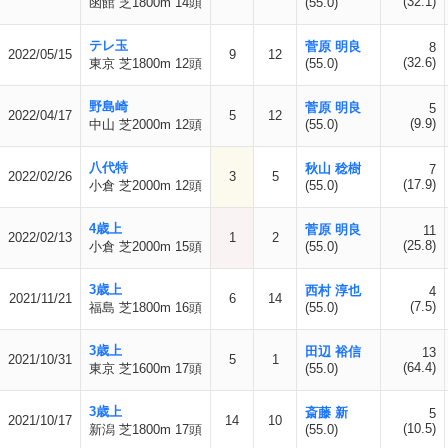
(32.1)
函館 芝1800m 14頭
(55.0)
テレ玉
菅原 明良
8
2022/05/15
9
12
(32.6)
東京 芝1800m 12頭
(55.0)
野島崎
菅原 明良
5
2022/04/17
5
12
(9.9)
中山 芝2000m 12頭
(55.0)
八代特
秋山 稔樹
7
2022/02/26
3
5
(17.9)
小倉 芝2000m 12頭
(55.0)
4歳上
菅原 明良
11
2022/02/13
1
2
(25.8)
小倉 芝2000m 15頭
(55.0)
3歳上
西村 淳也
4
2021/11/21
6
14
(7.5)
福島 芝1800m 16頭
(55.0)
3歳上
田辺 裕信
13
2021/10/31
5
1
(64.4)
東京 芝1600m 17頭
(55.0)
3歳上
斎藤 新
5
2021/10/17
14
10
(10.5)
新潟 芝1800m 17頭
(55.0)