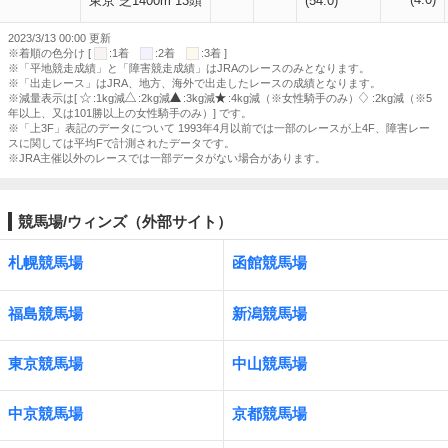
東京 芝1400m 13頭
(54.0)
2023/3/13 00:00 更新
※着順の色分け [
:1着
:2着
:3着 ]
※「平地競走成績」と「障害競走成績」はJRAのレースのみとなります。
※「出走レース」はJRA、地方、海外で出走したレースの成績となります。
※減量表示は[
:1kg減
:2kg減
:3kg減
:4kg減（※女性騎手のみ）
:2kg減（※5
年以上、又は101勝以上の女性騎手のみ）] です。
※「上3F」表記のデータについて 1993年4月以前では一部のレースが上4F、障害レー
スに関しては平均Fで計測されたデータです。
※JRA主催以外のレースでは一部データがない場合があります。
競馬場/ウィンズ（外部サイト）
札幌競馬場
函館競馬場
福島競馬場
新潟競馬場
東京競馬場
中山競馬場
中京競馬場
京都競馬場