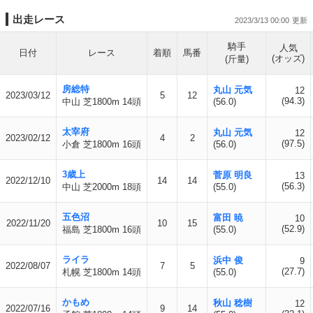
出走レース
2023/3/13 00:00
騎手
人気
日付
レース
着順
馬番
(オッズ)
(斤量)
房総特
丸山 元気
12
2023/03/12
5
12
(94.3)
中山 芝1800m 14頭
(56.0)
太宰府
丸山 元気
12
2023/02/12
4
2
(97.5)
小倉 芝1800m 16頭
(56.0)
3歳上
菅原 明良
13
2022/12/10
14
14
(56.3)
中山 芝2000m 18頭
(55.0)
五色沼
富田 暁
10
2022/11/20
10
15
(52.9)
福島 芝1800m 16頭
(55.0)
ライラ
浜中 俊
9
2022/08/07
7
5
(27.7)
札幌 芝1800m 14頭
(55.0)
かもめ
秋山 稔樹
12
2022/07/16
9
14