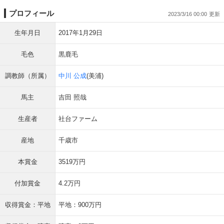
プロフィール
2023/3/16 00:00
生年月日
2017年1月29日
毛色
黒鹿毛
調教師（所属）
中川 公成
(美浦)
馬主
吉田 照哉
生産者
社台ファーム
産地
千歳市
本賞金
3519万円
付加賞金
4.2万円
収得賞金：平地
平地：900万円