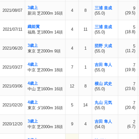
3歳上
三浦 皇成
9
2021/08/07
4
8
(29.5)
新潟 芝2000m 16頭
(55.0)
織姫賞
三浦 皇成
5
2021/07/11
4
11
(18.8)
福島 芝1800m 14頭
(55.0)
3歳上
団野 大成
5
2021/06/20
4
1
(11.2)
東京 芝2000m 9頭
(55.0)
4歳上
吉田 隼人
7
2021/03/27
7
1
(19.9)
中京 芝2000m 18頭
(55.0)
4歳上
横山 武史
7
2021/03/06
12
8
(23.6)
中山 芝1600m 16頭
(55.0)
4歳上
丸山 元気
7
2021/02/20
5
14
(20.4)
東京 ダ1600m 16頭
(55.0)
3歳上
吉田 隼人
2
2020/12/20
9
4
(6.7)
中京 芝2000m 18頭
(54.0)