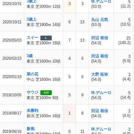
3歳上
M.デムーロ
5
2020/10/31
3
3
(11.2)
東京 芝2000m 12頭
(53.0)
3歳上
丸山 元気
5
2020/10/11
6
13
(10.5)
東京 芝1800m 14頭
(53.0)
スイー
田辺 裕信
15
L
2020/05/03
7
13
(140.2)
東京 芝1800m 18頭
(54.0)
3歳
田辺 裕信
3
2020/02/23
4
6
(5.9)
東京 芝1600m 10頭
(54.0)
菜の花
大野 拓弥
2
2020/01/18
5
6
(4.4)
中山 芝1600m 16頭
(54.0)
サウジ
M.デムーロ
5
GIII
2019/10/05
5
9
(14.4)
東京 芝1600m 9頭
(54.0)
未勝利
田辺 裕信
2
2019/08/17
1
8
(4.6)
新潟 芝1600m 18頭
(54.0)
新馬
M.デムーロ
2
2019/06/16
5
11
(4.0)