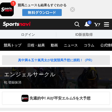
競馬ニュースも結果もすぐわかる
閉じる
スポーツナビ
検索
通知
i
ログイン
ID新規取得
競馬トップ
日程・結果
動画
ニュース
コラム
公式情
真中満＆五十嵐亮太が佐賀競馬予想に挑戦！（PR）
エンジェルサークル
牝 登録抹消
先週的中! AIが平安エルムSを大予想