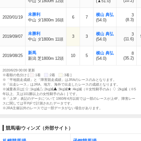
(10.2)
中山 ダ1800m 12頭
(▲51.0)
未勝利
横山 典弘
3
2020/01/19
6
7
(8.3)
中山 ダ1800m 16頭
(54.0)
未勝利
横山 典弘
3
2019/09/07
3
3
(11.6)
中山 ダ1800m 11頭
(54.0)
新馬
横山 典弘
8
2019/08/25
10
5
(35.2)
新潟 芝1800m 12頭
(54.0)
2020/6/29 00:00 更新
※着順の色分け [
:1着
:2着
:3着 ]
※「平地競走成績」と「障害競走成績」はJRAのレースのみとなります。
※「出走レース」はJRA、地方、海外で出走したレースの成績となります。
※減量表示は[
:1kg減
:2kg減
:3kg減
:4kg減（※女性騎手のみ）
:2kg減（※5
年以上、又は101勝以上の女性騎手のみ）] です。
※「上3F」表記のデータについて 1993年4月以前では一部のレースが上4F、障害レー
スに関しては平均Fで計測されたデータです。
※JRA主催以外のレースでは一部データがない場合があります。
競馬場/ウィンズ（外部サイト）
札幌競馬場
函館競馬場