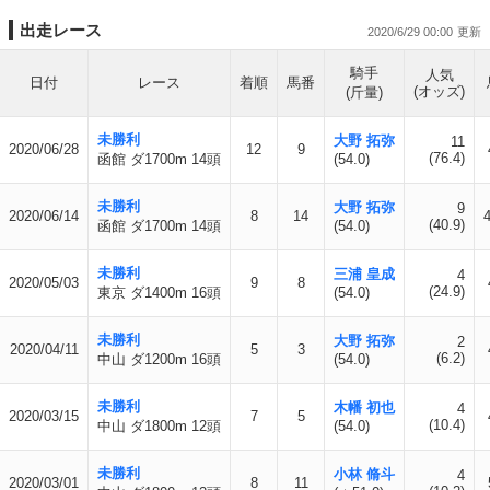
出走レース
2020/6/29 00:00
騎手
人気
日付
レース
着順
馬番
(オッズ)
(斤量)
未勝利
大野 拓弥
11
2020/06/28
12
9
(76.4)
函館 ダ1700m 14頭
(54.0)
未勝利
大野 拓弥
9
2020/06/14
8
14
(40.9)
函館 ダ1700m 14頭
(54.0)
未勝利
三浦 皇成
4
2020/05/03
9
8
(24.9)
東京 ダ1400m 16頭
(54.0)
未勝利
大野 拓弥
2
2020/04/11
5
3
(6.2)
中山 ダ1200m 16頭
(54.0)
未勝利
木幡 初也
4
2020/03/15
7
5
(10.4)
中山 ダ1800m 12頭
(54.0)
未勝利
小林 脩斗
4
2020/03/01
8
11