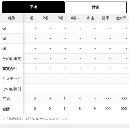
平地
障害
種別
1着
2着
3着
4着～
出走
勝率
連対率
-
-
-
-
-
-
-
GI
-
-
-
-
-
-
-
GII
-
-
-
-
-
-
-
GIII
-
-
-
-
-
-
-
その他重賞
-
-
-
-
-
-
-
重賞合計
-
-
-
-
-
-
-
リステッド
-
-
-
-
-
-
-
その他特別
0
0
1
8
9
.000
.000
平場
0
0
1
8
9
.000
.000
合計
※「総合成績」はJRAのレースのみとなります。