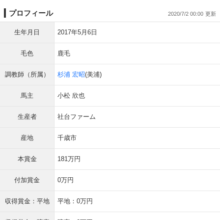
プロフィール
2020/7/2 00:00
生年月日
2017年5月6日
毛色
鹿毛
調教師（所属）
杉浦 宏昭
(美浦)
馬主
小松 欣也
生産者
社台ファーム
産地
千歳市
本賞金
181万円
付加賞金
0万円
収得賞金：平地
平地：0万円