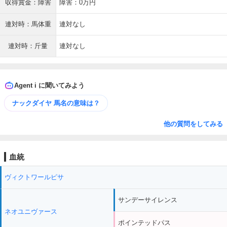
収得賞金：障害
障害：0万円
連対時：馬体重
連対なし
連対時：斤量
連対なし
Agent i に聞いてみよう
ナックダイヤ 馬名の意味は？
他の質問をしてみる
血統
ヴィクトワールピサ
サンデーサイレンス
ネオユニヴァース
ポインテッドパス