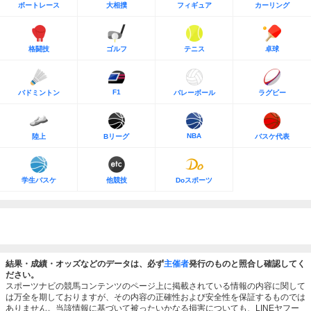
ボートレース
大相撲
フィギュア
カーリング
格闘技
ゴルフ
テニス
卓球
F1
バドミントン
バレーボール
ラグビー
NBA
陸上
Bリーグ
バスケ代表
学生バスケ
他競技
Doスポーツ
結果・成績・オッズなどのデータは、必ず
主催者
発行のものと照合し確認してく
ださい。
スポーツナビの競馬コンテンツのページ上に掲載されている情報の内容に関して
は万全を期しておりますが、その内容の正確性および安全性を保証するものでは
ありません。当該情報に基づいて被ったいかなる損害についても、LINEヤフー