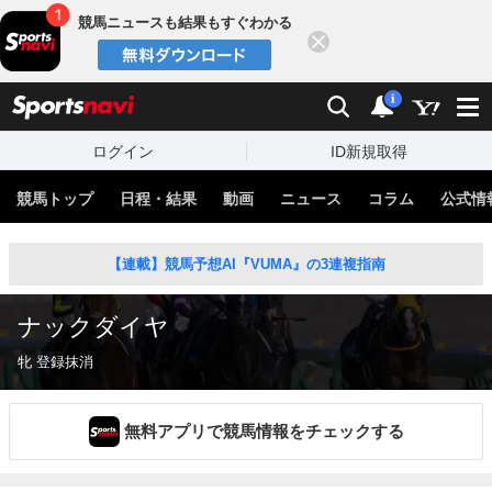
競馬ニュースも結果もすぐわかる
閉じる
スポーツナビ
検索
通知
i
ログイン
ID新規取得
競馬トップ
日程・結果
動画
ニュース
コラム
公式情
【連載】競馬予想AI『VUMA』の3連複指南
ナックダイヤ
牝 登録抹消
無料アプリで競馬情報をチェックする