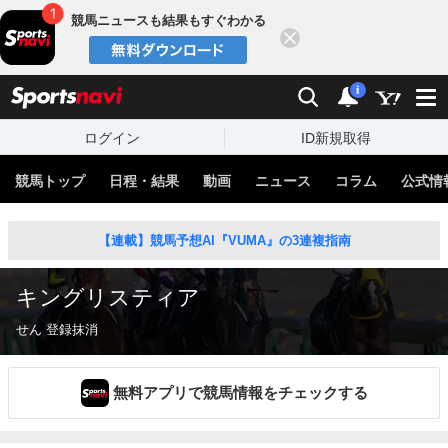
競馬ニュースも結果もすぐわかる
閉じる
スポーツナビ
検索
通知
i
ログイン
ID新規取得
競馬トップ
日程・結果
動画
ニュース
コラム
公式情
【連載】競馬予想AI『VUMA』の3連複指南
キングリスティア
せん 登録抹消
無料アプリで競馬情報をチェックする