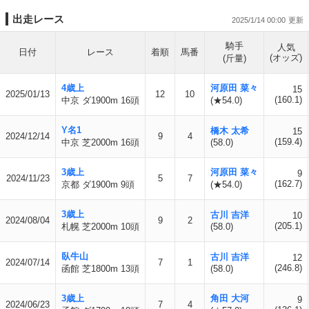
出走レース
2025/1/14 00:00
騎手
人気
日付
レース
着順
馬番
(オッズ)
(斤量)
4歳上
河原田 菜々
15
2025/01/13
12
10
(160.1)
中京 ダ1900m 16頭
(★54.0)
Y名1
橋木 太希
15
2024/12/14
9
4
(159.4)
中京 芝2000m 16頭
(58.0)
3歳上
河原田 菜々
9
2024/11/23
5
7
(162.7)
京都 ダ1900m 9頭
(★54.0)
3歳上
古川 吉洋
10
2024/08/04
9
2
(205.1)
札幌 芝2000m 10頭
(58.0)
臥牛山
古川 吉洋
12
2024/07/14
7
1
(246.8)
函館 芝1800m 13頭
(58.0)
3歳上
角田 大河
9
2024/06/23
7
4