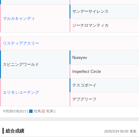
サンデーサイレンス
マルカキャンディ
ジーナロマンティカ
リスティアアスリー
Nureyev
スピニングワールド
Imperfect Circle
テスコボーイ
エリモシユーテング
デプグリーフ
※性別の色分け [
:牡馬
:牝馬 ]
総合成績
2025/2/24 00:00