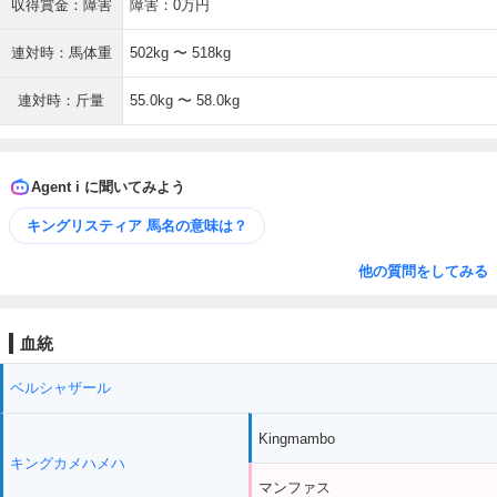
収得賞金：障害
障害：0万円
連対時：馬体重
502kg 〜 518kg
連対時：斤量
55.0kg 〜 58.0kg
Agent i に聞いてみよう
キングリスティア 馬名の意味は？
他の質問をしてみる
血統
ベルシャザール
Kingmambo
キングカメハメハ
マンファス