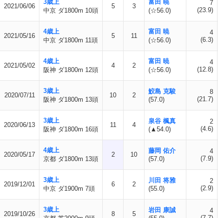
3歳上
富田 暁
7
2021/06/06
5
3
(23.9)
中京 ダ1800m 10頭
(☆56.0)
4歳上
富田 暁
4
2021/05/16
5
11
(6.3)
中京 ダ1800m 11頭
(☆56.0)
4歳上
富田 暁
4
2021/05/02
4
2
(12.8)
阪神 ダ1800m 12頭
(☆56.0)
3歳上
鮫島 克駿
8
2020/07/11
10
2
(21.7)
阪神 ダ1800m 13頭
(57.0)
3歳上
泉谷 楓真
2
2020/06/13
11
4
(4.6)
阪神 ダ1800m 16頭
(▲54.0)
4歳上
藤岡 佑介
4
2020/05/17
2
10
(7.9)
京都 ダ1800m 13頭
(57.0)
3歳上
川田 将雅
2
2019/12/01
6
2
(2.9)
中京 ダ1900m 7頭
(55.0)
3歳上
岩田 康誠
4
2019/10/26
8
5
(7.7)