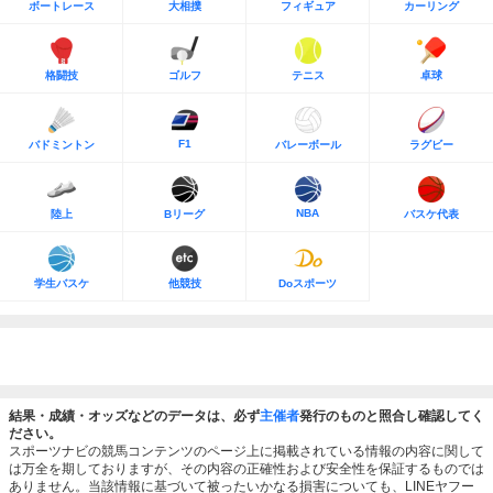
ボートレース
大相撲
フィギュア
カーリング
格闘技
ゴルフ
テニス
卓球
F1
バドミントン
バレーボール
ラグビー
NBA
陸上
Bリーグ
バスケ代表
学生バスケ
他競技
Doスポーツ
結果・成績・オッズなどのデータは、必ず
主催者
発行のものと照合し確認してく
ださい。
スポーツナビの競馬コンテンツのページ上に掲載されている情報の内容に関して
は万全を期しておりますが、その内容の正確性および安全性を保証するものでは
ありません。当該情報に基づいて被ったいかなる損害についても、LINEヤフー