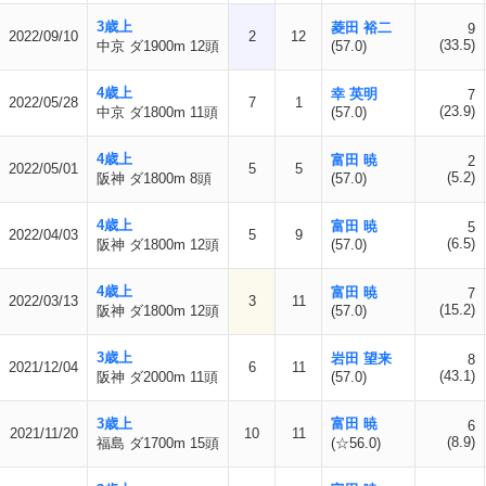
3歳上
菱田 裕二
9
2022/09/10
2
12
(33.5)
中京 ダ1900m 12頭
(57.0)
4歳上
幸 英明
7
2022/05/28
7
1
(23.9)
中京 ダ1800m 11頭
(57.0)
4歳上
富田 暁
2
2022/05/01
5
5
(5.2)
阪神 ダ1800m 8頭
(57.0)
4歳上
富田 暁
5
2022/04/03
5
9
(6.5)
阪神 ダ1800m 12頭
(57.0)
4歳上
富田 暁
7
2022/03/13
3
11
(15.2)
阪神 ダ1800m 12頭
(57.0)
3歳上
岩田 望来
8
2021/12/04
6
11
(43.1)
阪神 ダ2000m 11頭
(57.0)
3歳上
富田 暁
6
2021/11/20
10
11
(8.9)
福島 ダ1700m 15頭
(☆56.0)