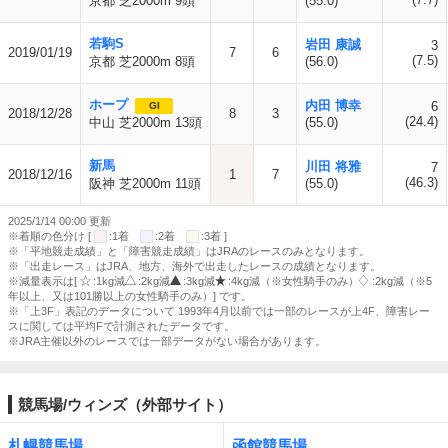
京都 芝2000m 9頭
(55.0)
若駒S
岩田 康誠
3
2019/01/19
7
6
(7.5)
京都 芝2000m 8頭
(56.0)
ホープ
内田 博幸
6
GI
2018/12/28
8
3
(24.4)
中山 芝2000m 13頭
(55.0)
新馬
川田 将雅
7
2018/12/16
1
7
(46.3)
阪神 芝2000m 11頭
(55.0)
2025/1/14 00:00 更新
※着順の色分け [
:1着
:2着
:3着 ]
※「平地競走成績」と「障害競走成績」はJRAのレースのみとなります。
※「出走レース」はJRA、地方、海外で出走したレースの成績となります。
※減量表示は[
:1kg減
:2kg減
:3kg減
:4kg減（※女性騎手のみ）
:2kg減（※5
年以上、又は101勝以上の女性騎手のみ）] です。
※「上3F」表記のデータについて 1993年4月以前では一部のレースが上4F、障害レー
スに関しては平均Fで計測されたデータです。
※JRA主催以外のレースでは一部データがない場合があります。
競馬場/ウィンズ（外部サイト）
札幌競馬場
函館競馬場