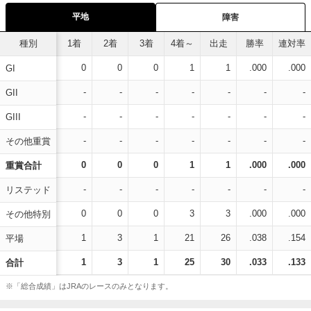
平地
障害
種別
1着
2着
3着
4着～
出走
勝率
連対率
0
0
0
1
1
.000
.000
GI
-
-
-
-
-
-
-
GII
-
-
-
-
-
-
-
GIII
-
-
-
-
-
-
-
その他重賞
0
0
0
1
1
.000
.000
重賞合計
-
-
-
-
-
-
-
リステッド
0
0
0
3
3
.000
.000
その他特別
1
3
1
21
26
.038
.154
平場
1
3
1
25
30
.033
.133
合計
※「総合成績」はJRAのレースのみとなります。