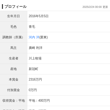
プロフィール
2025/2/24 00:00
生年月日
2016年5月5日
毛色
青毛
調教師（所属）
河内 洋
(栗東)
馬主
廣崎 利洋
生産者
川上牧場
産地
新冠町
本賞金
2316万円
付加賞金
0万円
収得賞金：平地
平地：400万円