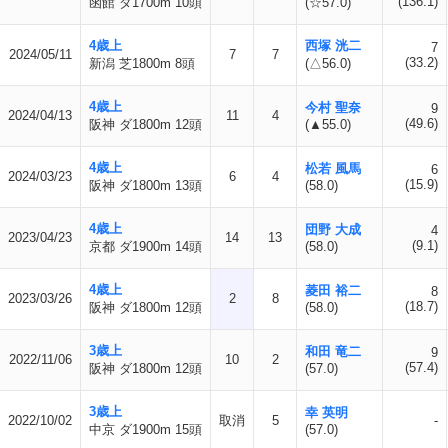
(136.1)
函館 ダ1700m 10頭
(☆57.0)
4歳上
西塚 洸二
7
2024/05/11
7
7
(33.2)
新潟 芝1800m 8頭
(△56.0)
4歳上
今村 聖奈
9
2024/04/13
11
4
(49.6)
阪神 ダ1800m 12頭
(▲55.0)
4歳上
松若 風馬
6
2024/03/23
6
4
(15.9)
阪神 ダ1800m 13頭
(58.0)
4歳上
団野 大成
4
2023/04/23
14
13
(9.1)
京都 ダ1900m 14頭
(58.0)
4歳上
菱田 裕二
8
2023/03/26
2
8
(18.7)
阪神 ダ1800m 12頭
(58.0)
3歳上
和田 竜二
9
2022/11/06
10
2
(57.4)
阪神 ダ1800m 12頭
(57.0)
3歳上
幸 英明
2022/10/02
取消
5
-
中京 ダ1900m 15頭
(57.0)