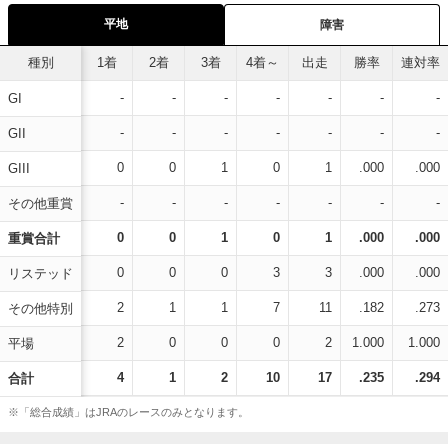
平地
障害
種別
1着
2着
3着
4着～
出走
勝率
連対率
-
-
-
-
-
-
-
GI
-
-
-
-
-
-
-
GII
0
0
1
0
1
.000
.000
GIII
-
-
-
-
-
-
-
その他重賞
0
0
1
0
1
.000
.000
重賞合計
0
0
0
3
3
.000
.000
リステッド
2
1
1
7
11
.182
.273
その他特別
2
0
0
0
2
1.000
1.000
平場
4
1
2
10
17
.235
.294
合計
※「総合成績」はJRAのレースのみとなります。