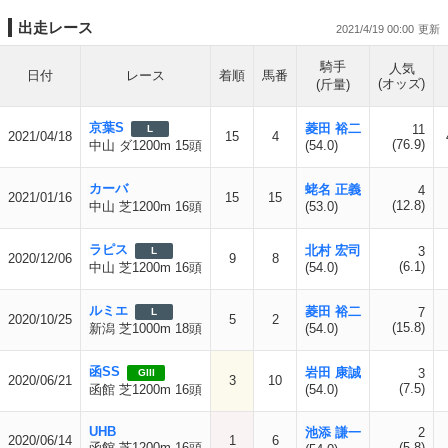
出走レース
2021/4/19 00:00
騎手
人気
日付
レース
着順
馬番
(オッズ)
(斤量)
京葉S
菱田 裕二
11
L
2021/04/18
15
4
(76.9)
中山 ダ1200m 15頭
(54.0)
カーバ
蛯名 正義
4
2021/01/16
15
15
(12.8)
中山 芝1200m 16頭
(53.0)
ラピス
北村 宏司
3
L
2020/12/06
9
8
(6.1)
中山 芝1200m 16頭
(54.0)
ルミエ
菱田 裕二
7
L
2020/10/25
5
2
(15.8)
新潟 芝1000m 18頭
(54.0)
函SS
岩田 康誠
3
GIII
2020/06/21
3
10
(7.5)
函館 芝1200m 16頭
(54.0)
UHB
池添 謙一
2
2020/06/14
1
6
函館 芝1200m 16頭
(5.8)