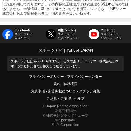
は万全を期しておりますが、その内容の正確性および安全性を保証するものでは
ありません。当該情報に基づいて被ったいかなる損害についても、LINEヤフー
株式会社および情報提供者は一切の責任を負いかねます。
Facebook
X(旧Twitter)
YouTube
スポーツナビ
スポーツナビ
スポーツナビ
公式ページ
公式アカウント
公式チャンネル
スポーツナビ
Yahoo! JAPAN
スポーツナビはYahoo! JAPANのサービスであり、LINEヤフー株式会社がス
ポーツナビ株式会社と協力して運営しています。
プライバシーポリシー
プライバシーセンター
規約
会社概要
免責事項
広告掲載について
スタッフ募集
ご意見・ご要望
ヘルプ
© Japan Racing Association.
© 毎日新聞社
© 株式会社グラッドキューブ
© Sportsnavi
© LY Corporation