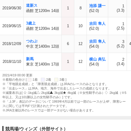
道新ス
池添 謙一
1
2019/06/30
1
8
(3.3)
函館 芝1200m 14頭
(52.0)
3歳上
吉田 隼人
1
2019/06/15
1
10
(2.5)
函館 芝1200m 14頭
(52.0)
つわぶ
吉田 隼人
3
2018/12/09
6
12
(5.2)
中京 芝1400m 12頭
(54.0)
新馬
横山 典弘
2
2018/11/10
1
12
(3.4)
東京 芝1400m 17頭
(54.0)
2021/4/19 00:00 更新
※着順の色分け [
:1着
:2着
:3着 ]
※「平地競走成績」と「障害競走成績」はJRAのレースのみとなります。
※「出走レース」はJRA、地方、海外で出走したレースの成績となります。
※減量表示は[
:1kg減
:2kg減
:3kg減
:4kg減（※女性騎手のみ）
:2kg減（※5
年以上、又は101勝以上の女性騎手のみ）] です。
※「上3F」表記のデータについて 1993年4月以前では一部のレースが上4F、障害レー
スに関しては平均Fで計測されたデータです。
※JRA主催以外のレースでは一部データがない場合があります。
競馬場/ウィンズ（外部サイト）