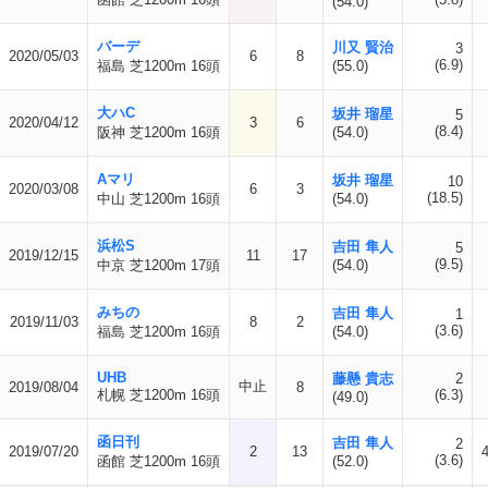
(54.0)
バーデ
川又 賢治
3
2020/05/03
6
8
(6.9)
福島 芝1200m 16頭
(55.0)
大ハC
坂井 瑠星
5
2020/04/12
3
6
(8.4)
阪神 芝1200m 16頭
(54.0)
Aマリ
坂井 瑠星
10
2020/03/08
6
3
(18.5)
中山 芝1200m 16頭
(54.0)
浜松S
吉田 隼人
5
2019/12/15
11
17
(9.5)
中京 芝1200m 17頭
(54.0)
みちの
吉田 隼人
1
2019/11/03
8
2
(3.6)
福島 芝1200m 16頭
(54.0)
UHB
藤懸 貴志
2
中止
2019/08/04
8
札幌 芝1200m 16頭
(6.3)
(49.0)
函日刊
吉田 隼人
2
2019/07/20
2
13
(3.6)
函館 芝1200m 16頭
(52.0)