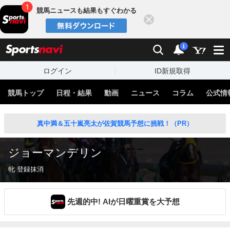
競馬ニュースも結果もすぐわかる
閉じる
スポーツナビ
検索
通知
i
ログイン
ID新規取得
競馬トップ
日程・結果
動画
ニュース
コラム
公式情
真中満＆五十嵐亮太が佐賀競馬予想に挑戦！（PR）
ジョーマンデリン
牝 登録抹消
先週的中! AIが日曜重賞を大予想