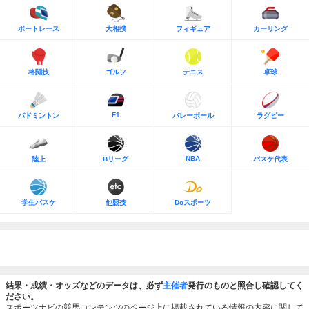
ボートレース
大相撲
フィギュア
カーリング
格闘技
ゴルフ
テニス
卓球
F1
バドミントン
バレーボール
ラグビー
NBA
陸上
Bリーグ
バスケ代表
学生バスケ
他競技
Doスポーツ
結果・成績・オッズなどのデータは、必ず
主催者
発行のものと照合し確認してく
ださい。
スポーツナビの競馬コンテンツのページ上に掲載されている情報の内容に関して