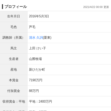
プロフィール
2021/4/22 00:00
生年月日
2016年5月3日
毛色
芦毛
調教師（所属）
清水 久詞
(栗東)
馬主
上田 けい子
生産者
山際牧場
産地
新ひだか町
本賞金
7190万円
付加賞金
88万円
収得賞金：平地
平地：2400万円